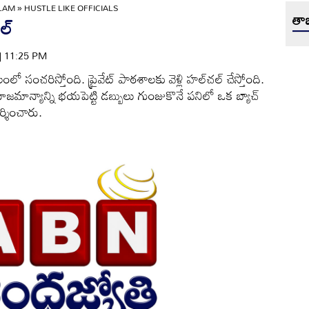
ULAM
»
HUSTLE LIKE OFFICIALS
తాజ
్‌
 | 11:25 PM
ంచరిస్తోంది. ప్రైవేట్‌ పాఠశాలకు వెళ్లి హల్‌చల్‌ చేస్తోంది.
మాన్యాన్ని భయపెట్టి డబ్బులు గుంజుకొనే పనిలో ఒక బ్యాచ్‌
శించారు.