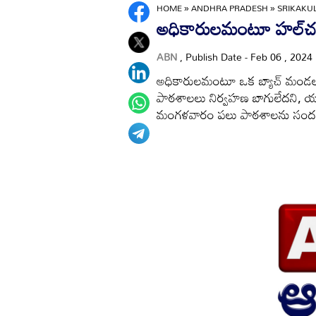
HOME
»
ANDHRA PRADESH
»
SRIKAK
అధికారులమంటూ హల్‌చల
ABN
, Publish Date - Feb 06 , 2024
అధికారులమంటూ ఒక బ్యాచ్‌ మండలంలో స
పాఠశాలలు నిర్వహణ బాగులేదని, యాజ
మంగళవారం పలు పాఠశాలను సందర్