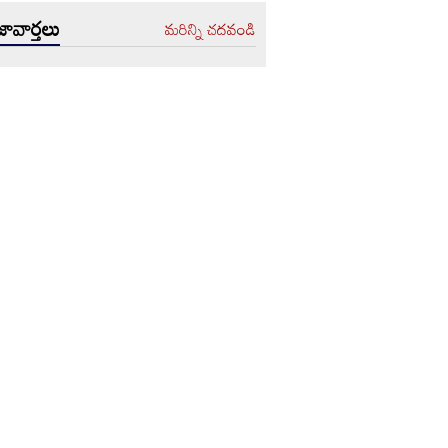
ావార్తలు
మరిన్ని చదవండి