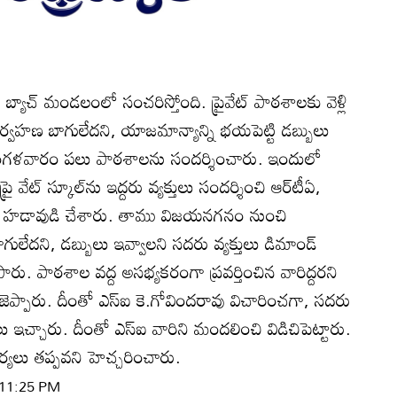
చ్‌ మండలంలో సంచరిస్తోంది. ప్రైవేట్‌ పాఠశాలకు వెళ్లి
నిర్వహణ బాగులేదని, యాజమాన్యాన్ని భయపెట్టి డబ్బులు
 మంగళవారం పలు పాఠశాలను సందర్శించారు. ఇందులో
వేట్‌ స్కూల్‌ను ఇద్దరు వ్యక్తులు సందర్శించి ఆర్‌టీఏ,
ంటూ హడావుడి చేశారు. తాము విజయనగనం నుంచి
లేదని, డబ్బులు ఇవ్వాలని సదరు వ్యక్తులు డిమాండ్‌
ిపారు. పాఠశాల వద్ద అసభ్యకరంగా ప్రవర్తించిన వారిద్దరని
అప్పజెప్పారు. దీంతో ఎస్‌ఐ కె.గోవిందరావు విచారించగా, సదరు
 ఇచ్చారు. దీంతో ఎస్‌ఐ వారిని మందలించి విడిచిపెట్టారు.
యలు తప్పవని హెచ్చరించారు.
| 11:25 PM