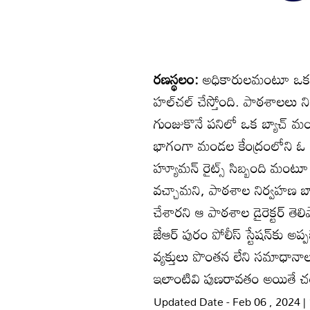
రణస్థలం:
అధికారులమంటూ ఒక బ్యా
హల్‌చల్‌ చేస్తోంది. పాఠశాలలు 
గుంజుకొనే పనిలో ఒక బ్యాచ్‌
భాగంగా మండల కేంద్రంలోని ఓ ప్రై 
హ్యూమన్‌ రైట్స్‌ సిబ్బంది మ
వచ్చామని, పాఠశాల నిర్వహణ బాగు
చేశారని ఆ పాఠశాల డైరెక్టర్‌ తెల
జేఆర్‌ పురం పోలీస్‌ స్టేషన్‌కు 
వ్యక్తులు పొంతన లేని సమాధానాలు
ఇలాంటివి పుణరావతం అయితే చర్
Updated Date - Feb 06 , 2024 