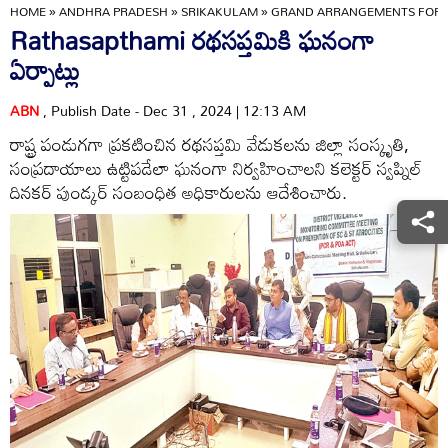
HOME
»
ANDHRA PRADESH
»
SRIKAKULAM
»
GRAND ARRANGEMENTS FOR 
Rathasapthami రథసప్తమికి ఘనంగా
ఏర్పాట్లు
ABN
, Publish Date - Dec 31 , 2024 | 12:13 AM
రాష్ట్ర పండుగగా ప్రకటించిన రథసప్తమి వేడుకలను జిల్లా సంస్కృతి,
సంప్రదాయాలు ఉట్టిపడేలా ఘనంగా నిర్వహించాలని కలెక్టర్‌ స్వప్నిల్‌
దినకర్‌ పుండ్కర్‌ సంబంధిత అధికారులను ఆదేశించారు.