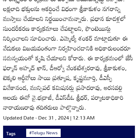
లక్షలాది భక్తులను ఆకర్షించే విధంగా శ్రీకాకుళం నగరాన్ని
ముస్తాబు చేయాలని నిర్ణయించామన్నారు. ప్రధాన కూడళ్లలో
సుందరీకరణ కార్యక్రమాలు చేపట్టాలని, ఫౌంటెయిన్లు
నిర్మించాలని సూచించారు. ఎమ్మెల్యే శంకర్‌ మాట్లాడుతూ ఈ
వేడుకలు విజయవంతంగా నిర్వహించడానికి అధికారులందరూ
సమన్వయంతో కృషి చేయాలని కోరారు. ఈ కార్యక్రమంలో జేసీ
ఫర్మాన్‌ అహ్మద్‌ ఖాన్‌, డీఆర్వో వేంకటేశ్వరరావు, శ్రీకాకుళం,
టెక్కలి ఆర్డీవోలు సాయి ప్రత్యూష, కృష్ణమూర్తి, డీఎస్పీ
వివేకానంద, మున్సిపల్‌ కమిషనర్లు ప్రసాదరావు, అరసవల్లి
ఆలయ ఈవో వై.భద్రాజీ, డీఎస్‌డీఓ శ్రీధర్‌, పర్యాటకాధికారి
నారాయణరావు తదితరులు పాల్గొన్నారు.
Updated Date - Dec 31 , 2024 | 12:13 AM
#Telugu News
Tags