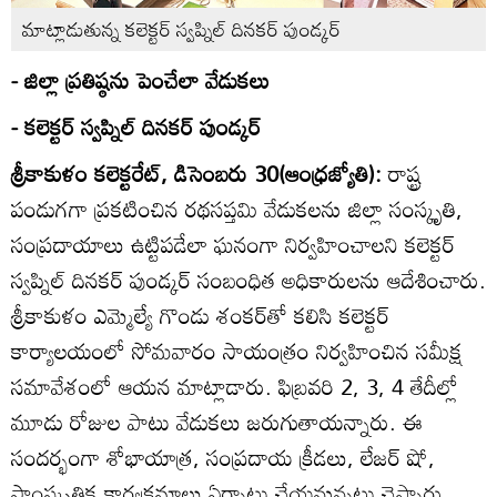
మాట్లాడుతున్న కలెక్టర్‌ స్వప్నిల్‌ దినకర్‌ పుండ్కర్‌
- జిల్లా ప్రతిష్ఠను పెంచేలా వేడుకలు
- కలెక్టర్‌ స్వప్నిల్‌ దినకర్‌ పుండ్కర్‌
శ్రీకాకుళం కలెక్టరేట్‌, డిసెంబరు 30(ఆంధ్రజ్యోతి):
రాష్ట్ర
పండుగగా ప్రకటించిన రథసప్తమి వేడుకలను జిల్లా సంస్కృతి,
సంప్రదాయాలు ఉట్టిపడేలా ఘనంగా నిర్వహించాలని కలెక్టర్‌
స్వప్నిల్‌ దినకర్‌ పుండ్కర్‌ సంబంధిత అధికారులను ఆదేశించారు.
శ్రీకాకుళం ఎమ్మెల్యే గొండు శంకర్‌తో కలిసి కలెక్టర్‌
కార్యాలయంలో సోమవారం సాయంత్రం నిర్వహించిన సమీక్ష
సమావేశంలో ఆయన మాట్లాడారు. ఫిబ్రవరి 2, 3, 4 తేదీల్లో
మూడు రోజుల పాటు వేడుకలు జరుగుతాయన్నారు. ఈ
సందర్భంగా శోభాయాత్ర, సంప్రదాయ క్రీడలు, లేజర్‌ షో,
సాంస్కృతిక కార్యక్రమాలు ఏర్పాటు చేయనున్నట్టు చెప్పారు.