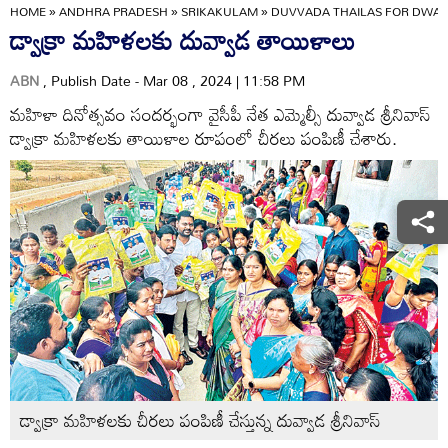
HOME
»
ANDHRA PRADESH
»
SRIKAKULAM
»
DUVVADA THAILAS FOR DWA
డ్వాక్రా మహిళలకు దువ్వాడ తాయిళాలు
ABN
, Publish Date - Mar 08 , 2024 | 11:58 PM
మహిళా దినోత్సవం సందర్భంగా వైసీపీ నేత ఎమ్మెల్సీ దువ్వాడ శ్రీనివాస్‌
డ్వాక్రా మహిళలకు తాయిళాల రూపంలో చీరలు పంపిణీ చేశారు.
డ్వాక్రా మహిళలకు చీరలు పంపిణీ చేస్తున్న దువ్వాడ శ్రీనివాస్‌