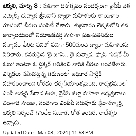
టెక్కలి, మార్చి 8 :
మహిళా దినోత్సవం సందర్భంగా వైసీపీ నేత
ఎమ్మెల్సీ దువ్వాడ శ్రీనివాస్‌ డ్వాక్రా మహిళలకు తాయిళాల
రూపంలో చీరలు పంపిణీ చేశారు. శుక్రవారం టెక్కలిలోని తన
కార్యాలయంలో నియోజకవర్గ మహిళా ప్రజాప్రతినిధుల
సన్మానం పేరిట పనిలో పనిగా 500మంది డ్వాక్రా మహిళలను
పిలిచారు. కవరుపైన ‘జై జగన్‌.. జై దువ్వాడ, ఫ్యాన్‌ గుర్తుకే మీ
ఓటు’ అంటూ ఓ స్టిక్కర్‌ అతికించి వారికి చీరలు అందజేశారు.
ఎన్నికలు సమీపిస్తున్న తరుణంలో అధికార పార్టీకి
సహకరించాలని కోరడం చర్చనీయాంశమైంది. కార్యక్రమంలో
ఎంపీ అభ్యర్థి పేడాడ తిలక్‌, వైసీపీ జిల్లా మహిళా అధ్యక్షురాలు
చింతాడ మంజు, నందిగాం ఎంపీపీ నడుపూరు శ్రీరామ్మూర్తి,
టెక్కలి సర్పంచ్‌ గొండేల సుజాత, కోత ఇందిర, రాజేశ్వరి
ఉన్నారు.
Updated Date - Mar 08 , 2024 | 11:58 PM