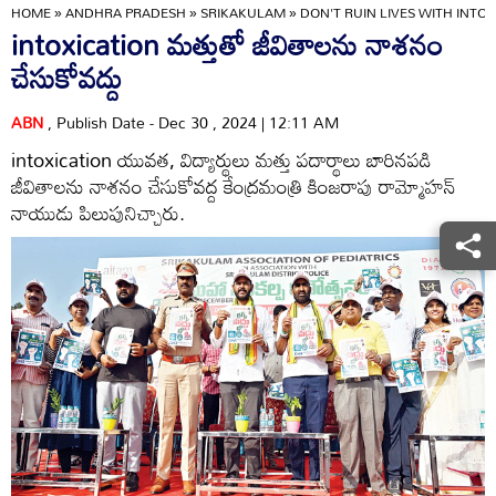
HOME
»
ANDHRA PRADESH
»
SRIKAKULAM
»
DON'T RUIN LIVES WITH INTO
intoxication మత్తుతో జీవితాలను నాశనం
చేసుకోవద్దు
ABN
, Publish Date - Dec 30 , 2024 | 12:11 AM
intoxication యువత, విద్యార్థులు మత్తు పదార్థాలు బారినపడి
జీవితాలను నాశనం చేసుకోవద్ద కేంద్రమంత్రి కింజరాపు రామ్మోహన్‌
నాయుడు పిలుపునిచ్చారు.