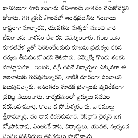
బానిసలుగా మారి బంగారు జీవితాలను నాశనం చేసుకోవద్దని
కోరారు. గత వైసీపీ పాలనలో ఆంధ్రప్రదేశ్‌ను గంజాయి
రాష్ట్రంగా మార్చారని, యువతను మత్తులో ముంచి వారి
జీవితాలను నాశనం చేశారని విమర్శించారు. గంజాయిని
కూకటివేళ ్లతో పెకిలించేందుకు కూటమి ప్రభుత్వం కఠిన
చర్యలు తీసుకుంటోందని తెలిపారు. ఎమ్మెల్యే గొండు శంకర్‌
మాట్లాడుతూ.. ఇంటర్‌, డిగ్రీ చదివే విద్యార్థులు ఎక్కువగా ఈ
అలవాటుకు గురవుతున్నారని, వాటికి దూరంగా ఉండాలని
పిలుపునిచ్చారు. అనంతరం మాదక ద్రవ్యాలకు వ్యతిరేకంగా
ప్రతిజ్ఞ చేయించారు. కార్యక్రమంలో వైద్యులు సనపల
నరసింహమూర్తి, కొంచాడ సోమేశ్వరరావు, వాకముల్లు
శ్రీరామ్మూర్తి, వం డాన కిరణ్‌కుమార్‌, రెడ్‌క్రాస్‌ చైర్మన్‌ జగ
న్మోహన్‌రావు, ఎంఆర్‌కే దాస్‌, విద్యార్థులు, యువత, స్వచ్ఛంద
సంస్థల ప్రతినిధులు తదితరులు పాల్గొన్నారు.