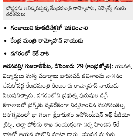
పోస్టర్లను ఆవిష్కరిస్తున్న కేంద్రమంత్రి రామ్మోహన్‌, ఎమ్మెల్యే శంకర్‌
తదితరులు
గంజాయిని కూకటివేళ్లతో పెకలించాలి
కేంద్ర మంత్రి రామ్మోహన్‌ నాయుడు
నగరంలో 5కే వాక్‌
అరసవల్లి/ గుజరాతీపేట, డిసెంబరు 29 (ఆంధ్రజ్యోతి):
యువత,
విద్యార్థులు మత్తు పదార్థాలు బారినపడి జీవితాలను నాశనం
చేసుకోవద్ద కేంద్రమంత్రి కింజరాపు రామ్మోహన్‌ నాయుడు
పిలుపునిచ్చారు. నగరంలోని ప్రభుత్వ పురుషుల డిగ్రీ
కళాశాలలో డ్రగ్స్‌కు వ్యతిరేకంగా నిర్వహించిన మహాసంకల్ప
దినోత్సవంలో భా గంగా శ్రీకాకుళం అసోసియేషన్‌ ఆఫ్‌ పీడియా
ట్రిక్స్‌, జిల్లా పోలీసు శాఖ సంయుక్తంగా నిర్వ హించిన 5కే
వాక్‌లో ఆయన పాల్గొని మాట్లా డారు. యువత మత్తుకు