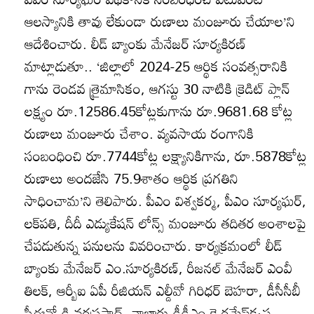
ఆలస్యానికి తావు లేకుండా రుణాలు మంజూరు చేయాల’ని
ఆదేశించారు. లీడ్‌ బ్యాంకు మేనేజర్‌ సూర్యకిరణ్‌
మాట్లాడుతూ.. ‘జిల్లాలో 2024-25 ఆర్థిక సంవత్సరానికి
గాను రెండవ త్రైమాసికం, ఆగస్టు 30 నాటికి క్రెడిట్‌ ప్లాన్‌
లక్ష్యం రూ.12586.45కోట్లకుగాను రూ.9681.68 కోట్ల
రుణాలు మంజూరు చేశాం. వ్యవసాయ రంగానికి
సంబంధించి రూ.7744కోట్ల లక్ష్యానికిగాను, రూ.5878కోట్ల
రుణాలు అందజేసి 75.9శాతం ఆర్థిక ప్రగతిని
సాధించామ’ని తెలిపారు. పీఎం విశ్వకర్మ, పీఎం సూర్యఘర్‌,
లక్‌పతి, దీదీ ఎడ్యుకేషన్‌ లోన్స్‌ మంజూరు తదితర అంశాలపై
చేపడుతున్న పనులను వివరించారు. కార్యక్రమంలో లీడ్‌
బ్యాంకు మేనేజర్‌ ఎం.సూర్యకిరణ్‌, రీజనల్‌ మేనేజర్‌ ఎంవీ
తిలక్‌, ఆర్బీఐ ఏపీ రీజియన్‌ ఎల్డీవో గిరిధర్‌ బెహరా, డీసీసీబీ
సీఈవో డి.వరప్రసాద్‌, నాబార్డు డీడీఎం కె.రమేష్‌కృష్ణ,