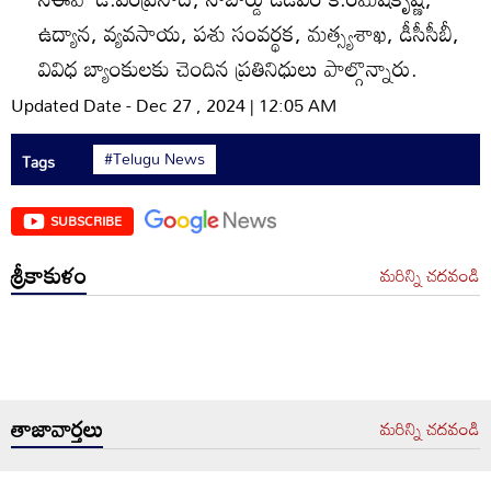
ఉద్యాన, వ్యవసాయ, పశు సంవర్థక, మత్స్యశాఖ, డీసీసీబీ,
వివిధ బ్యాంకులకు చెందిన ప్రతినిధులు పాల్గొన్నారు.
Updated Date - Dec 27 , 2024 | 12:05 AM
#Telugu News
Tags
SUBSCRIBE
శ్రీకాకుళం
మరిన్ని చదవండి
తాజావార్తలు
మరిన్ని చదవండి