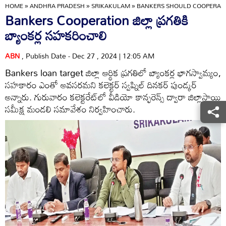
HOME
»
ANDHRA PRADESH
»
SRIKAKULAM
»
BANKERS SHOULD COOPERATE
Bankers Cooperation జిల్లా ప్రగతికి
బ్యాంకర్ల సహకరించాలి
ABN
, Publish Date - Dec 27 , 2024 | 12:05 AM
Bankers loan target జిల్లా ఆర్థిక ప్రగతిలో బ్యాంకర్ల భాగస్వామ్యం,
సహకారం ఎంతో అవసరమని కలెక్టర్‌ స్వప్నిల్‌ దినకర్‌ పుండ్కర్‌
అన్నారు. గురువారం కలెక్టరేట్‌లో వీడియో కాన్ఫరెన్స్‌ ద్వారా జిల్లాస్థాయి
సమీక్ష మండలి సమావేశం నిర్వహించారు.