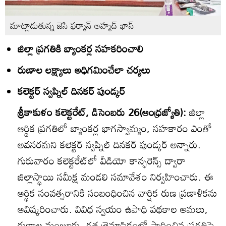
మాట్లాడుతున్న జెసి ఫర్మాన్‌ అహ్మద్‌ ఖాన్‌
జిల్లా ప్రగతికి బ్యాంకర్ల సహకరించాలి
రుణాల లక్ష్యాలు అధిగమించేలా చర్యలు
కలెక్టర్‌ స్వప్నిల్‌ దినకర్‌ పుండ్కర్‌
శ్రీకాకుళం కలెక్టరేట్‌, డిసెంబరు 26(ఆంధ్రజ్యోతి):
జిల్లా
ఆర్థిక ప్రగతిలో బ్యాంకర్ల భాగస్వామ్యం, సహకారం ఎంతో
అవసరమని కలెక్టర్‌ స్వప్నిల్‌ దినకర్‌ పుండ్కర్‌ అన్నారు.
గురువారం కలెక్టరేట్‌లో వీడియో కాన్ఫరెన్స్‌ ద్వారా
జిల్లాస్థాయి సమీక్ష మండలి సమావేశం నిర్వహించారు. ఈ
ఆర్థిక సంవత్సరానికి సంబంధించిన వార్షిక రుణ ప్రణాళికను
ఆవిష్కరించారు. వివిధ స్వయం ఉపాధి పథకాల అమలు,
రుణాల మంజూరు, గత త్రైమాసికంలో సాధించిన ప్రగతిపై