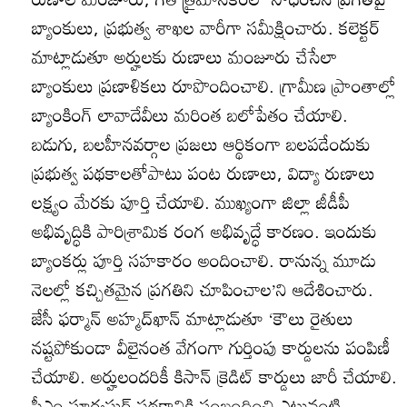
బ్యాంకులు, ప్రభుత్వ శాఖల వారీగా సమీక్షించారు. కలెక్టర్‌
మాట్లాడుతూ అర్హులకు రుణాలు మంజూరు చేసేలా
బ్యాంకులు ప్రణాళికలు రూపొందించాలి. గ్రామీణ ప్రాంతాల్లో
బ్యాంకింగ్‌ లావాదేవీలు మరింత బలోపేతం చేయాలి.
బడుగు, బలహీనవర్గాల ప్రజలు ఆర్థికంగా బలపడేందుకు
ప్రభుత్వ పథకాలతోపాటు పంట రుణాలు, విద్యా రుణాలు
లక్ష్యం మేరకు పూర్తి చేయాలి. ముఖ్యంగా జిల్లా జీడీపీ
అభివృద్ధికి పారిశ్రామిక రంగ అభివృద్ధే కారణం. ఇందుకు
బ్యాంకర్లు పూర్తి సహకారం అందించాలి. రానున్న మూడు
నెలల్లో కచ్చితమైన ప్రగతిని చూపించాల’ని ఆదేశించారు.
జేసీ ఫర్మాన్‌ అహ్మద్‌ఖాన్‌ మాట్లాడుతూ ‘కౌలు రైతులు
నష్టపోకుండా వీలైనంత వేగంగా గుర్తింపు కార్డులను పంపిణీ
చేయాలి. అర్హులందరికీ కిసాన్‌ క్రెడిట్‌ కార్డులు జారీ చేయాలి.
పీఎం సూర్యఘర్‌ పథకానికి సంబంధించి ఎటువంటి