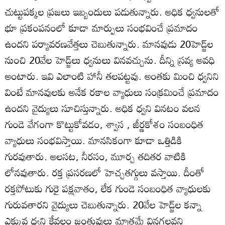
చుట్టుపక్కల ప్రజలు ఇబ్బందులు పడుతున్నారు. అధిక ధ్వనులతో
భూ ప్రకంపనంలో కూడా మార్పులు సంభవించే ప్రమాదం
ఉందని పర్యావరణవేత్తలు చెబుతున్నారు. మానవుడు 20హెడ్జ్‌ల
నుంచి 20వేల హెడ్జ్‌లు ధ్వనులు వినవచ్చును. దీన్ని స్రవ్య అవధి
అంటారు. ఇవి ఎలాంటి హానీ తలపట్టవు. అంతకు మించి ధ్వనిని
వింటే మానవులకు అనేక రకాల వ్యాధులు సంక్రమించే ప్రమాదం
ఉందని వైద్యులు సూచిస్తున్నారు. అధిక ధ్వని వినటం వలన
గుండె వేగంగా కొట్టుకోవడం, శ్వాస , జీర్ణకోశం సంబంధిత
వ్యాధులు సంభవిస్తాయి. మానసికంగా కూడా ఒత్తిడికి
గురవుతారు. అలసట, నీరసం, మూర్చ తదితర వాటికి
లోనవుతారు. రక్త ప్రసరణలో హెచ్చతగ్గులు వస్తాయి. దీంతో
రక్తపోటుకు గురై పక్షవాతం, లేక గుండె సంబంధిత వ్యాధులకు
గురువతారని వైద్యులు చెబుతున్నారు. 20వేల హెడ్జ్‌ల కన్నా
ఎక్కువ ధ్వని కేవలం జంతువులు మాత్రమే వినగలవని