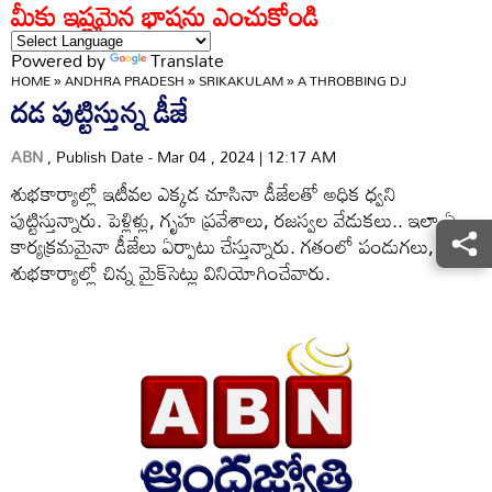
మీకు ఇష్టమైన భాషను ఎంచుకోండి
Powered by
Translate
HOME
»
ANDHRA PRADESH
»
SRIKAKULAM
»
A THROBBING DJ
దడ పుట్టిస్తున్న డీజే
ABN
, Publish Date - Mar 04 , 2024 | 12:17 AM
శుభకార్యాల్లో ఇటీవల ఎక్కడ చూసినా డీజేలతో అధిక ధ్వని
పుట్టిస్తున్నారు. పెళ్లిళ్లు, గృహ ప్రవేశాలు, రజస్వల వేడుకలు.. ఇలా ఏ
కార్యక్రమమైనా డీజేలు ఏర్పాటు చేస్తున్నారు. గతంలో పండుగలు,
శుభకార్యాల్లో చిన్న మైక్‌సెట్లు వినియోగించేవారు.