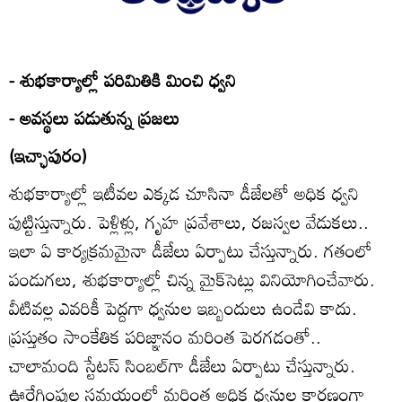
- శుభకార్యాల్లో పరిమితికి మించి ధ్వని
- అవస్థలు పడుతున్న ప్రజలు
(ఇచ్ఛాపురం)
శుభకార్యాల్లో ఇటీవల ఎక్కడ చూసినా డీజేలతో అధిక ధ్వని
పుట్టిస్తున్నారు. పెళ్లిళ్లు, గృహ ప్రవేశాలు, రజస్వల వేడుకలు..
ఇలా ఏ కార్యక్రమమైనా డీజేలు ఏర్పాటు చేస్తున్నారు. గతంలో
పండుగలు, శుభకార్యాల్లో చిన్న మైక్‌సెట్లు వినియోగించేవారు.
వీటివల్ల ఎవరికీ పెద్దగా ధ్వనుల ఇబ్బందులు ఉండేవి కాదు.
ప్రస్తుతం సాంకేతిక పరిజ్ఞానం మరింత పెరగడంతో..
చాలామంది స్టేటస్‌ సింబల్‌గా డీజేలు ఏర్పాటు చేస్తున్నారు.
ఊరేగింపుల సమయంలో మరింత అధిక ధ్వనుల కారణంగా