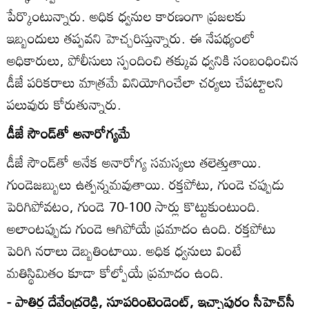
పేర్కొంటున్నారు. అధిక ధ్వనుల కారణంగా ప్రజలకు
ఇబ్బందులు తప్పవని హెచ్చరిస్తున్నారు. ఈ నేపథ్యంలో
అధికారులు, పోలీసులు స్పందించి తక్కువ ధ్వనికి సంబంధించిన
డీజే పరికరాలు మాత్రమే వినియోగించేలా చర్యలు చేపట్టాలని
పలువురు కోరుతున్నారు.
డీజే సౌండ్‌తో అనారోగ్యమే
డీజే సౌండ్‌తో అనేక అనారోగ్య సమస్యలు తలెత్తుతాయి.
గుండెజబ్బులు ఉత్పన్నమవుతాయి. రక్తపోటు, గుండె చప్పుడు
పెరిగిపోవటం, గుండె 70-100 సార్లు కొట్టుకుంటుంది.
అలాంటప్పుడు గుండె ఆగిపోయే ప్రమాదం ఉంది. రక్తపోటు
పెరిగి నరాలు దెబ్బతింటాయి. అధిక ధ్వనులు వింటే
మతిస్థిమితం కూడా కోల్పోయే ప్రమాదం ఉంది.
- పాతిర్ల దేవేంద్రరెడ్డి, సూపరింటెండెంట్‌, ఇచ్ఛాపురం సీహెచ్‌సీ