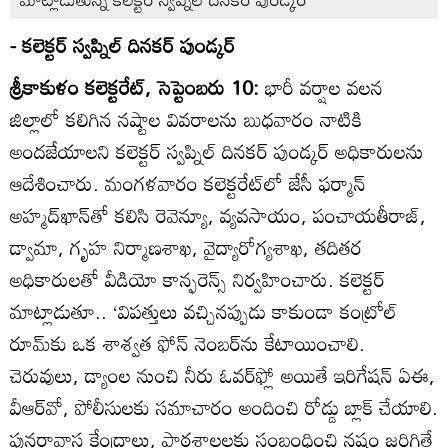
- కలెక్టర్‌ స్వప్నిల్‌ దినకర్‌ పుండ్కర్‌
శ్రీకాకుళం కలెక్టరేట్‌, సెప్టెంబరు 10:
భారీ వర్షాల వలన
జిల్లాలో కలిగిన నష్టాల వివరాలను బుధవారం నాటికి
అందజేయాలని కలెక్టర్‌ స్వప్నిల్‌ దినకర్‌ పుండ్కర్‌ అధికారులను
ఆదేశించారు. మంగళవారం కలెక్టరేట్‌లో జేసీ ఫర్మాన్‌
అహ్మద్‌ఖాన్‌తో కలిసి రెవెన్యూ, వ్యవసాయం, పంచాయతీరాజ్‌,
డ్వామా, గృహ నిర్మాణశాఖ, వైద్యారోగ్యశాఖ, తదితర
అధికారులతో వీడియో కాన్ఫరెన్స్‌ నిర్వహించారు. కలెక్టర్‌
మాట్లాడుతూ.. ‘విపత్తులు వచ్చినప్పుడు కాకుండా కంట్రోల్‌
రూమ్‌కు ఒక శాశ్వత ఫోన్‌ నెంబర్‌ను కేటాయించాలి.
చెరువులు, డ్యాంల నుంచి నీరు ఓవర్‌ఫ్లో అయితే ఇరిగేషన్‌ ఏఈ,
వీఆర్‌వో, పోలీసులకు సమాచారం అందించి రోడ్డు బ్లాక్‌ చేయాలి.
పునరావాస కేంద్రాలు, పాఠశాలలకు సంబంధించి నష్టం జరిగితే