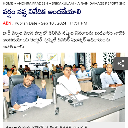
HOME
»
ANDHRA PRADESH
»
SRIKAKULAM
»
A RAIN DAMAGE REPORT SHO
వర్షం నష్ట నివేదిక అందజేయాలి
ABN
, Publish Date - Sep 10 , 2024 | 11:51 PM
భారీ వర్షాల వలన జిల్లాలో కలిగిన నష్టాల వివరాలను బుధవారం నాటికి
అందజేయాలని కలెక్టర్‌ స్వప్నిల్‌ దినకర్‌ పుండ్కర్‌ అధికారులను
ఆదేశించారు.
మాట్లాడుతున్న కలెక్టర్‌ స్వప్నిల్‌ దినకర్‌ పుండ్కర్‌