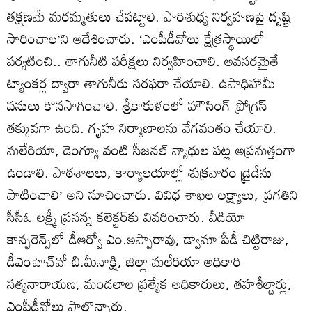
తక్షణమే మరమ్మతులు చేపట్టాలి. పారిశుధ్య నిర్వహణపై దృష్టి
సారించాల’ని ఆదేశించారు. ‘ఎంపీడీవోలు క్షేత్రస్థాయిలో
పర్యటించి.. తాగునీటి పరీక్షలు నిర్వహించాలి. అవసరమైతే
ట్యాంకర్ల ద్వారా తాగునీరు సరఫరా చేయాలి. ఉపాధిహామీ
పనులు కొనసాగించాలి. శ్రీకాకుళంలో హౌసింగ్‌ ప్రోగ్రెస్‌
తక్కువగా ఉంది. గృహ నిర్మాణాలను వేగవంతం చేయాలి.
మలేరియా, డెంగ్యూ వంటి సీజనల్‌ వ్యాధుల పట్ల అప్రమత్తంగా
ఉండాలి. పాఠశాలలు, కార్యాలయాల్లో శుక్రవారం డ్రైడేను
పాటించాలి’ అని సూచించారు. వివిధ శాఖల లక్ష్యాలు, ప్రగతిని
సీసీఓ లక్ష్మీ ప్రసన్న కలెక్టర్‌కు వివరించారు. వీడియో
కాన్ఫరెన్స్‌లో డీఆర్వో ఎం.అప్పారావు, డ్వామా పీడీ చిట్టిరాజు,
డీఎంహెచ్‌వో బి.మీనాక్షి, జిల్లా మలేరియా అధికారి
సత్యనారాయణ, మండలాల ప్రత్యేక అధికారులు, తహశీల్దార్లు,
ఎంపీడీవోలు పాల్గొన్నారు.