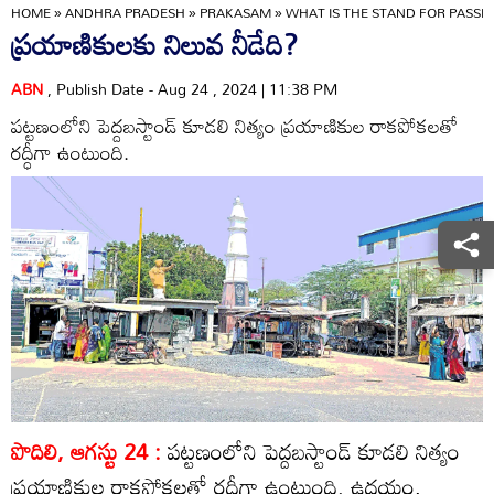
HOME
»
ANDHRA PRADESH
»
PRAKASAM
»
WHAT IS THE STAND FOR PASSE
ప్రయాణికులకు నిలువ నీడేది?
ABN
, Publish Date - Aug 24 , 2024 | 11:38 PM
పట్టణంలోని పెద్దబస్టాండ్‌ కూడలి నిత్యం ప్రయాణికుల రాకపోకలతో
రద్ధీగా ఉంటుంది.
పొదిలి, ఆగస్టు 24 :
పట్టణంలోని పెద్దబస్టాండ్‌ కూడలి నిత్యం
ప్రయాణికుల రాకపోకలతో రద్ధీగా ఉంటుంది. ఉదయం,