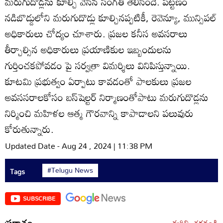
మరుగుదొడ్లను కూల్చి వేసిన సంగతి తెలిసిందే. పట్టణం
నడిబొడ్డులోని మరుగుదొడ్లు కూల్చినప్పటికీ, రెవెన్యూ, మున్సిపల్‌
అధికారులు చోద్యం చూశారు. ప్రజల కనీస అవసరాలు
తీర్చాల్సిన అధికారులు ప్రయాణికుల ఇబ్బందులను
గుర్తించకపోవడం పై సర్వత్రా విమర్శిలు వినిపిస్తున్నాయి.
కూటమి ప్రభుత్వం ఏర్పాటు కావడంతో పాలకులు ప్రజల
అవససరాలకోసం బస్‌షెల్టర్‌ నిర్మాణంతోపాటు మరుగుదొడ్లను
నిర్మించి మహిళల ఆత్మ గౌరవాన్ని కాపాడాలని పలువురు
కోరుతున్నారు.
Updated Date - Aug 24 , 2024 | 11:38 PM
#Telugu News
Tags
SUBSCRIBE
ప్రకాశం