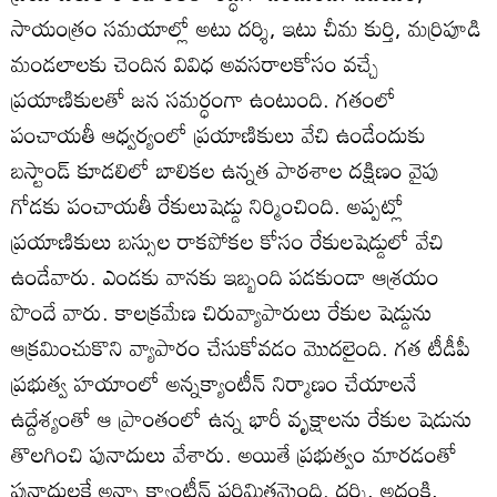
సాయంత్రం సమయాల్లో అటు దర్శి, ఇటు చీమ కుర్తి, మర్రిపూడి
మండలాలకు చెందిన వివిధ అవసరాలకోసం వచ్చే
ప్రయాణికులతో జన సమర్ధంగా ఉంటుంది. గతంలో
పంచాయతీ ఆధ్వర్యంలో ప్రయాణికులు వేచి ఉండేందుకు
బస్టాండ్‌ కూడలిలో బాలికల ఉన్నత పాఠశాల దక్షిణం వైపు
గోడకు పంచాయతీ రేకులుషెడ్డు నిర్మించింది. అప్పట్లో
ప్రయాణికులు బస్సుల రాకపోకల కోసం రేకులషెడ్డులో వేచి
ఉండేవారు. ఎండకు వానకు ఇబ్బంది పడకుండా ఆశ్రయం
పొందే వారు. కాలక్రమేణ చిరువ్యాపారులు రేకుల షెడ్డును
ఆక్రమించుకొని వ్యాపారం చేసుకోవడం మొదలైంది. గత టీడీపీ
ప్రభుత్వ హయాంలో అన్నక్యాంటీన్‌ నిర్మాణం చేయాలనే
ఉద్దేశ్యంతో ఆ ప్రాంతంలో ఉన్న భారీ వృక్షాలను రేకుల షెడును
తొలగించి పునాదులు వేశారు. అయితే ప్రభుత్వం మారడంతో
పునాదులకే అన్నా క్యాంటీన్‌ పరిమితమైంది. దర్శి, అద్దంకి,