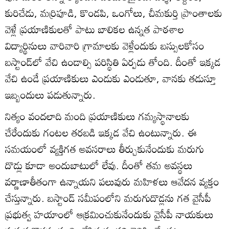
కురిచేడు, మర్రిపూడి, కొండపి, ఒంగోలు, చీమకుర్తి ప్రాంతాలకు
వెళ్లే ప్రయాణికులతో పాటు బాలికల ఉన్నత పాఠశాల
విద్యార్థినులు వారివారి గ్రామాలకు వెళ్లేందుకు బస్సులకోసం
బస్టాండ్‌లో వేచి ఉండాల్సి పరిస్థితి ఏర్పడు తోంది. దీంతో ఇక్కడ
వేచి ఉండే ప్రయాణికులు ఎండుకు ఎండుతూ, వానకు తడుస్తూ
ఇబ్బందులు పడుతున్నారు.
నిత్యం వందలాది మంది ప్రయాణికులు గమ్యస్థానాలకు
చేరేందుకు గంటల తరబడి ఇక్కడ వేచి ఉంటున్నారు. ఈ
సమయంలో వ్యక్తిగత అవసరాలు తీర్చుకునేందుకు మరుగు
దొడ్లు కూడా అందుబాటులో లేవు. దీంతో తమ అవస్థలు
వర్ణాణాతీతంగా ఉన్నాయని పలువురు మహిళలు ఆవేదన వ్యక్తం
చేస్తున్నారు. బస్టాండ్‌ సమీపంలోని మరుగుదొడ్లను గత వైసీపీ
ప్రభుత్వ హయాంలో ఆక్రమించుకునేందుకు వైసీపీ నాయకులు