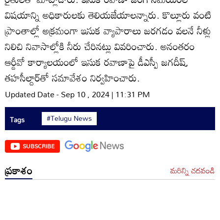
విషయాన్ని అధికారులకు తెలియజేయాలన్నారు. కొల్లూరు వంటి
ప్రాంతాల్లో అక్రమంగా ఇసుక వ్యాపారాలు జరగడం వలనే నీళ్లు
నిలిచి నివాసాల్లోకి నీరు చేరినట్లు వివరించారు. అనంతరం
ఆర్డీవో కార్యాలయంలో ఇసుక రవాణాపై డీఎస్పీ జగదీష్‌,
తహసీల్దార్‌తో సమావేశం నిర్వహించారు.
Updated Date - Sep 10 , 2024 | 11:31 PM
#Telugu News
Tags
SUBSCRIBE
ప్రకాశం
మరిన్ని చదవండి