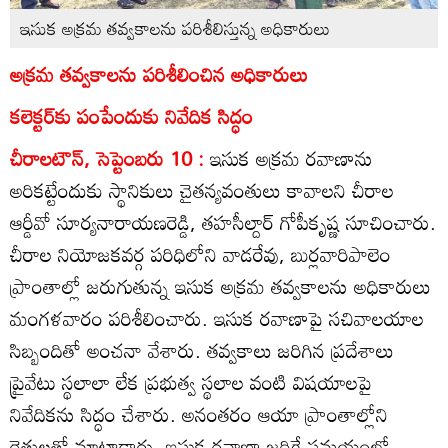
ఇసుక అక్రమ తవ్వకాలను పరిశీలిస్తున్న అధికారులు
అక్రమ తవ్వకాలను పరిశీలించిన అధికారులు
కలెక్టర్‌కు పంపేందుకు నివేదిక సిద్ధం
చీరాలటౌన్‌, సెప్టెంబరు 10 :
ఇసుక అక్రమ రవాణాను
అరికట్టేందుకు స్థానికులు చైతన్యవంతులు కావాలని చీరాల
ఆర్డీవో సూర్యనారాయణరెడ్డి, తహసీల్దార్‌ గోపీకృష్ణ సూచించారు.
చీరాల నియోజకవర్గ పరిధిలోని వాడరేవు, బుర్లవారిపాలెం
ప్రాంతాల్లో జరుగుతున్న ఇసుక అక్రమ తవ్వకాలను అధికారులు
మంగళవారం పరిశీలించారు. ఇసుక రవాణాపై సచివాలయాల
సిబ్బందితో అంచనా వేశారు. తవ్వకాలు జరిగిన ప్రదేశాలు
ప్రైవేటు స్థలాలా లేక ప్రభుత్వ స్థలాల వంటి విషయాలపై
నివేదికను సిద్ధం చేశారు. అనంతరం ఆయా ప్రాంతాల్లోని
రైతులతో మాట్లాడారు. ఇసుక రవాణా జరిగే సమయంలో