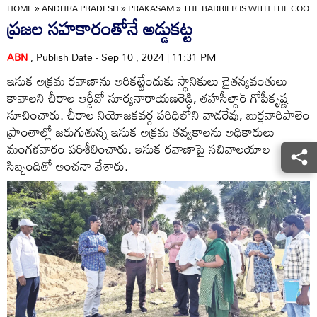
HOME
»
ANDHRA PRADESH
»
PRAKASAM
»
THE BARRIER IS WITH THE COOP
ప్రజల సహకారంతోనే అడ్డుకట్ట
ABN
, Publish Date - Sep 10 , 2024 | 11:31 PM
ఇసుక అక్రమ రవాణాను అరికట్టేందుకు స్థానికులు చైతన్యవంతులు
కావాలని చీరాల ఆర్డీవో సూర్యనారాయణరెడ్డి, తహసీల్దార్‌ గోపీకృష్ణ
సూచించారు. చీరాల నియోజకవర్గ పరిధిలోని వాడరేవు, బుర్లవారిపాలెం
ప్రాంతాల్లో జరుగుతున్న ఇసుక అక్రమ తవ్వకాలను అధికారులు
మంగళవారం పరిశీలించారు. ఇసుక రవాణాపై సచివాలయాల
సిబ్బందితో అంచనా వేశారు.