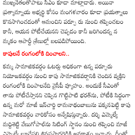
ముఖ్యనేతలతోపాటు సీఎం కూడా మాట్లాడారు. అయినా
ప్రత్యామ్నాయ అభ్యర్థి కోసం మంగళవారం కూడా ప్రయత్నాలు
కొనసాగించడంతో ఆమంచిని పర్చూ రు నుంచి తప్పించటం
కానీ, ఆయన పోటీచేయనని చెప్పడం కానీ జరిగిందన్న న
మ్మకం ఆపార్టీ శ్రేణుల్లో బలపడిపోయింది.
కాపులనే రంగంలోకి దించాలని..
కమ్మ సామాజికవర్గం ఓటర్లు అధికంగా ఉన్న పర్చూరు
నియోజకవర్గం నుంచి కాపు సామాజికవర్గానికి చెందిన వ్యక్తిని
రంగంలోకి దింపాలనేది వైసీపీ వ్యూహం. అందుకే సీఎంతో
తాను పోటీచేస్తానని చెప్పిన గొట్టిపాటి భరత్‌ను, పోటీకి సిద్ధంగా
ఉన్న మరో మాజీ ఇన్‌చార్జి రామనాథంబాబును పక్కనపెట్టి కాపు
సామాజికవర్గం వారికోసం అన్వేషిస్తున్నారు. దర్శి ఎమ్మెల్యే
మద్దిశెట్టి వేణుగోపాల్‌ను సిటింగ్‌ స్థానం నుంచి తప్పించి మాజీ
ఎమ్మెల్యే బూచేపల్లి శివప్రసాదరెడ్డికి అవకాశం ఇచ్చారు. దీంతో