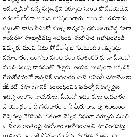
అసంతృప్తితో ఉన్న మద్దిశెట్టిని పర్చూరు నుంచి పోటీచేయమని
గతంలో కోరగా ఆయన తిరస్కరించారు. తిరిగి మంగళవారం
సజ్జలతో పాటు సీఎంవో ముఖ్య కార్యదర్శి ధనుంజయరెడ్డి కూడా
ఆయనతో మాట్లాడినట్లు తెలిసింది. మరోసారి ఆలోచించండి
పర్చూరు నుంచి మీరు పోటీచేస్తే బాగుంటుందని చెప్పినట్లు
సమాచారం. ఒంగోలు నుంచి కంది రవిశంకర్‌ కూడా సీఎంవో
నుంచి పిలుపు రావడంతో వెళ్లారు. ఆయన ఆలస్యంగా అక్కడికి
చేరుకోవడంతో అప్పటికే బుధవారం నాటి అసెంబ్లీ సమావేశాలు,
కేబినేట్‌ సమావేశానికి సంబంధించిన పనుల్లో నిమగ్నమైన
అధిష్ఠానంలోని నాయకులు, సీఎంవో అధికారులు బుధవారం
సాయంత్రం కానీ గురువారం కానీ మీరు రావాల్సి ఉంటుంది
చెప్పినట్లు తెలిసింది. గతంలా చెప్పిన విధంగా పర్చూరు నుంచి
పోటీచేసే అంశంపై మరోసారి ఆలోచించాలని సూచించినట్లు
తెలిసింది. అయితే సోమవారం సీఎంను కలిసిన ఆమంచి