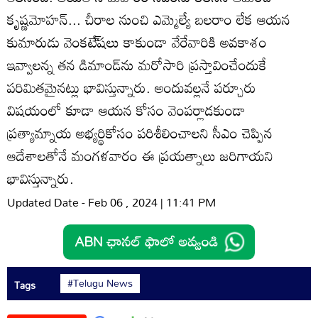
కృష్ణమోహన్‌... చీరాల నుంచి ఎమ్మెల్యే బలరాం లేక ఆయన
కుమారుడు వెంకటే్‌షలు కాకుండా వేరేవారికి అవకాశం
ఇవ్వాలన్న తన డిమాండ్‌ను మరోసారి ప్రస్తావించేందుకే
పరిమితమైనట్లు భావిస్తున్నారు. అందువల్లనే పర్చూరు
విషయంలో కూడా ఆయన కోసం వెంపర్లాడకుండా
ప్రత్యామ్నాయ అభ్యర్థికోసం పరిశీలించాలని సీఎం చెప్పిన
ఆదేశాలతోనే మంగళవారం ఈ ప్రయత్నాలు జరిగాయని
భావిస్తున్నారు.
Updated Date - Feb 06 , 2024 | 11:41 PM
#Telugu News
Tags