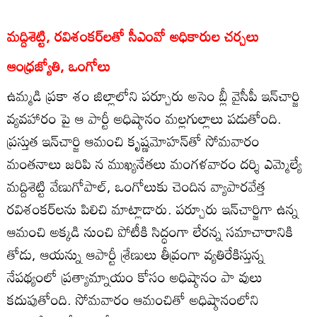
మద్దిశెట్టి, రవిశంకర్‌లతో సీఎంవో అధికారుల చర్చలు
ఆంధ్రజ్యోతి, ఒంగోలు
ఉమ్మడి ప్రకా శం జిల్లాలోని పర్చూరు అసెం బ్లీ వైసీపీ ఇన్‌చార్జి
వ్యవహారం పై ఆ పార్టీ అధిష్ఠానం మల్లగుల్లాలు పడుతోంది.
ప్రస్తుత ఇన్‌చార్జి ఆమంచి కృష్ణమోహన్‌తో సోమవారం
మంతనాలు జరిపి న ముఖ్యనేతలు మంగళవారం దర్శి ఎమ్మెల్యే
మద్దిశెట్టి వేణుగోపాల్‌, ఒంగోలుకు చెందిన వ్యాపారవేత్త
రవిశంకర్‌లను పిలిచి మాట్లాడారు. పర్చూరు ఇన్‌చార్జిగా ఉన్న
ఆమంచి అక్కడి నుంచి పోటీకి సిద్ధంగా లేరన్న సమాచారానికి
తోడు, ఆయన్ను ఆపార్టీ శ్రేణులు తీవ్రంగా వ్యతిరేకిస్తున్న
నేపథ్యంలో ప్రత్యామ్నాయం కోసం అధిష్ఠానం పా వులు
కదుపుతోంది. సోమవారం ఆమంచితో అధిష్ఠానంలోని