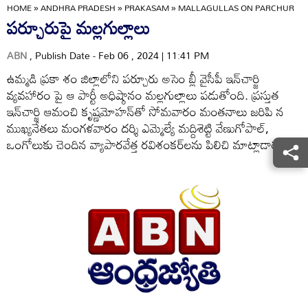
HOME
»
ANDHRA PRADESH
»
PRAKASAM
»
MALLAGULLAS ON PARCHUR
పర్చూరుపై మల్లగుల్లాలు
ABN
, Publish Date - Feb 06 , 2024 | 11:41 PM
ఉమ్మడి ప్రకా శం జిల్లాలోని పర్చూరు అసెం బ్లీ వైసీపీ ఇన్‌చార్జి
వ్యవహారం పై ఆ పార్టీ అధిష్ఠానం మల్లగుల్లాలు పడుతోంది. ప్రస్తుత
ఇన్‌చార్జి ఆమంచి కృష్ణమోహన్‌తో సోమవారం మంతనాలు జరిపి న
ముఖ్యనేతలు మంగళవారం దర్శి ఎమ్మెల్యే మద్దిశెట్టి వేణుగోపాల్‌,
ఒంగోలుకు చెందిన వ్యాపారవేత్త రవిశంకర్‌లను పిలిచి మాట్లాడారు.