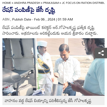
HOME
»
ANDHRA PRADESH
»
PRAKASAM
»
JC FOCUS ON RATION DISTRIBU
రేషన్‌ పంపిణీపై జేసీ దృష్టి
ABN
, Publish Date - Feb 06 , 2024 | 01:59 AM
రేషన్‌ పంపిణీపై జాయింట్‌ కలెక్టర్‌ ఆర్‌.గోపాలకృష్ణ ప్రత్యేక దృష్టి
సారించారు. అక్రమాలను అరికట్టేందుకు ఆయన శ్రీకారం చుట్టారు.
వాహనం వద్ద రేషన్‌ బియ్యాన్ని పరిశీలిస్తున్న జేసీ గోపాలకృష్ణ