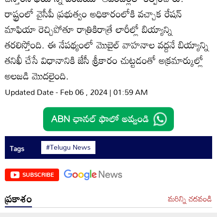
రాష్ట్రంలో వైసీపీ ప్రభుత్వం అధికారంలోకి వచ్చాక రేషన్‌
మాఫియా రెచ్చిపోతూ రాత్రికిరాత్రే లారీల్లో బియ్యాన్ని
తరలిస్తోంది. ఈ నేపథ్యంలో మొబైల్‌ వాహనాల వద్దనే బియ్యాన్ని
తనిఖీ చేసే విధానానికి జేసీ శ్రీకారం చుట్టడంతో అక్రమార్కుల్లో
అలజడి మొదలైంది.
Updated Date - Feb 06 , 2024 | 01:59 AM
#Telugu News
Tags
SUBSCRIBE
ప్రకాశం
మరిన్ని చదవండి