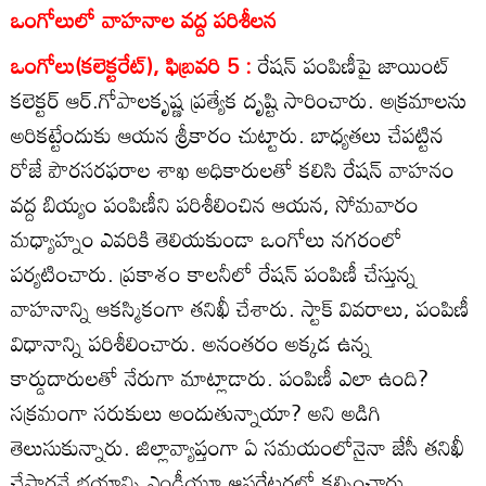
ఒంగోలులో వాహనాల వద్ద పరిశీలన
ఒంగోలు(కలెక్టరేట్‌), ఫిబ్రవరి 5 :
రేషన్‌ పంపిణీపై జాయింట్‌
కలెక్టర్‌ ఆర్‌.గోపాలకృష్ణ ప్రత్యేక దృష్టి సారించారు. అక్రమాలను
అరికట్టేందుకు ఆయన శ్రీకారం చుట్టారు. బాధ్యతలు చేపట్టిన
రోజే పౌరసరఫరాల శాఖ అధికారులతో కలిసి రేషన్‌ వాహనం
వద్ద బియ్యం పంపిణీని పరిశీలించిన ఆయన, సోమవారం
మధ్యాహ్నం ఎవరికి తెలియకుండా ఒంగోలు నగరంలో
పర్యటించారు. ప్రకాశం కాలనీలో రేషన్‌ పంపిణీ చేస్తున్న
వాహనాన్ని ఆకస్మికంగా తనిఖీ చేశారు. స్టాక్‌ వివరాలు, పంపిణీ
విధానాన్ని పరిశీలించారు. అనంతరం అక్కడ ఉన్న
కార్డుదారులతో నేరుగా మాట్లాడారు. పంపిణీ ఎలా ఉంది?
సక్రమంగా సరుకులు అందుతున్నాయా? అని అడిగి
తెలుసుకున్నారు. జిల్లావ్యాప్తంగా ఏ సమయంలోనైనా జేసీ తనిఖీ
చేస్తారనే భయాన్ని ఎండీయూ ఆపరేటర్లలో కల్పించారు.