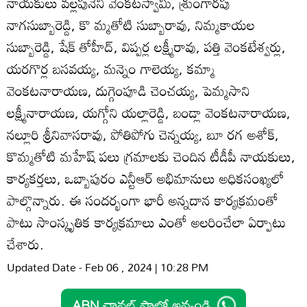
నాయకులు వల్లపునేని వెంకటస్వామి, శ్రుంగారపు
నాగసుబ్బారెడ్డి, కొ మ్మతోటి సుబ్బారావు, నిమ్మకాయల
సుబ్బారెడ్డి, షేక్‌ తోహీద్‌, విప్పర్ల లక్ష్మీరావు, పత్తి వెంకటేశ్వర్లు,
యరగొర్ల బసవయ్య, మన్నెం గాలెయ్య, కమ్మా
వెంకటనారాయణ, దుగ్గెంపూడి చెంచయ్య, పెమ్మసాని
లక్ష్మీనారాయణ, యగ్గోని యల్లారెడ్డి, బండ్లా వెంకటనారాయణ,
నల్లూరి శ్రీనివాసరావు, పోతిపోగు చెన్నయ్య, బూ రగ అశోక్‌,
కొమ్మతోటి మహేష్‌ పలు గ్రమాలకు చెందిన టీడీపీ నాయకులు,
కార్యకర్తలు, ఒబ్బాపురం ఎన్టీఆర్‌ అభిమానులు అధికసంఖ్యలో
పాల్గొన్నారు. ఈ సందర్భంగా భారీ అన్నదాన కార్యక్రమంతో
పాటు సాంస్కృతిక కార్యక్రమాలు ఎంతో అలరించేలా ఏర్పాటు
చేశారు.
Updated Date - Feb 06 , 2024 | 10:28 PM