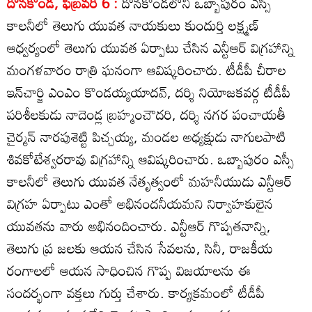
దొనకొండ, ఫిబ్రవరి 6 :
దొనకొండలోని ఒబ్బాపురం ఎస్సీ
కాలనీలో తెలుగు యువత నాయకులు కుందుర్తి లక్ష్మణ్‌
ఆధ్వర్యంలో తెలుగు యువత ఏర్పాటు చేసిన ఎన్టీఆర్‌ విగ్రహాన్ని
మంగళవారం రాత్రి ఘనంగా ఆవిష్కరించారు. టీడీపీ చీరాల
ఇన్‌చార్జి ఎంఎం కొండయ్యయాదవ్‌, దర్శి నియోజకవర్గ టీడీపీ
పరిశీలకుడు నాదెండ్ల బ్రహ్మంచౌదరి, దర్శి నగర పంచాయతీ
చైర్మన్‌ నారపుశెట్టి పిచ్చయ్య, మండల అధ్యక్షుడు నాగులపాటి
శివకోటేశ్వరరావు విగ్రహాన్ని ఆవిష్కరించారు. ఒబ్బాపురం ఎస్సీ
కాలనీలో తెలుగు యువత నేతృత్వంలో మహనీయుడు ఎన్టీఆర్‌
విగ్రహ ఏర్పాటు ఎంతో అభినందనీయమని నిర్వాహకులైన
యువతను వారు అభినందించారు. ఎన్టీఆర్‌ గొప్పతనాన్ని,
తెలుగు ప్ర జలకు ఆయన చేసిన సేవలను, సినీ, రాజకీయ
రంగాలలో ఆయన సాధించిన గొప్ప విజయాలను ఈ
సందర్భంగా వక్తలు గుర్తు చేశారు. కార్యక్రమంలో టీడీపీ