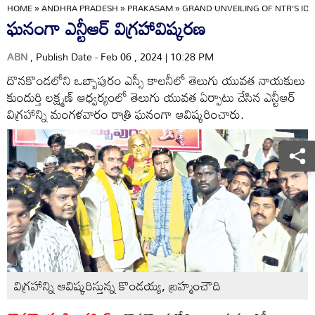
HOME
»
ANDHRA PRADESH
»
PRAKASAM
»
GRAND UNVEILING OF NTR'S ID
ఘనంగా ఎన్టీఆర్‌ విగ్రహావిష్కరణ
ABN
, Publish Date - Feb 06 , 2024 | 10:28 PM
దొనకొండలోని ఒబ్బాపురం ఎస్సీ కాలనీలో తెలుగు యువత నాయకులు
కుందుర్తి లక్ష్మణ్‌ ఆధ్వర్యంలో తెలుగు యువత ఏర్పాటు చేసిన ఎన్టీఆర్‌
విగ్రహాన్ని మంగళవారం రాత్రి ఘనంగా ఆవిష్కరించారు.
విగ్రహాన్ని ఆవిష్కరిస్తున్న కొండయ్య, బ్రహ్మంచౌది