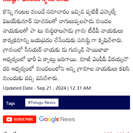
కొన్ని గంటల ముందే సమాచారం ఇచ్చిన ప్పటికీ ఎమ్మెల్యే
విజయ్‌కుమార్‌ సూచనలతో నాగులుప్పలపాడు మండల
నాయకులతో పా టు మద్దిరాలపాడు గ్రామ టీడీపీ నాయకులు
కార్యక్రమాన్ని జయప్రదం చేసేందుకు సమష్టి గా కృషిచేశారు.
గ్రామంలో సీనియర్‌ నాయకు డు గుమ్మడి సాయిబాబా
ఆధ్వర్యంలో భారీ ఏ ర్పాట్లు జరిగాయి. మాజీ ఎంపీపీ వీరయ్యచౌ
దరి ఆధ్వర్యంలో మండలంలోని అన్ని గ్రామాల నాయకులు కలిసి
ముందుకు వచ్చి పనిచేశారు.
Updated Date - Sep 21 , 2024 | 12:31 AM
#Telugu News
Tags
SUBSCRIBE