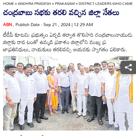
HOME
»
ANDHRA PRADESH
»
PRAKASAM
»
DISTRICT LEADERS WHO CAME
చంద్రబాబు సభకు తరలి వచ్చిన జిల్లా నేతలు
ABN
, Publish Date - Sep 21 , 2024 | 12:29 AM
టీడీపీ కూటమి ప్రభుత్వం ఏర్పడి తర్వాత తొలిసారి చంద్రబాబునాయుడు
జిల్లాకు రావ టంతో ఉమ్మడి ప్రకాశం జిల్లాలోని ముఖ్య ప్ర
జాప్రతినిధులు, నాయకులు తరలివచ్చి ఆయనకు స్వాగతం పలికారు.