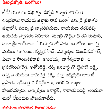
(ఆంధ్రజ్యోతి, ఒంగోలు)
టీడీపీ కూటమి ప్రభుత్వం ఏర్పడి తర్వాత తొలిసారి
చంద్రబాబునాయుడు జిల్లాకు రావ టంతో ఉమ్మడి ప్రకాశం
జిల్లాలోని ముఖ్య ప్ర జాప్రతినిధులు, నాయకులు తరలివచ్చి
ఆయనకు స్వాగతం పలికారు. మంత్రి గొట్టిపాటి రవి కుమార్‌,
డోలా శ్రీబాలవీరాంజనేయస్వామితో పాటు ఒంగోలు, బాపట్ల
ఎంపీలు మాగుంట, కృష్ఱప్రసాద్‌, ఎమ్మెల్యేలు విజయ్‌కుమార్‌,
ఏలూ రి సాంబశివరావు, కొండయ్య, నాగేశ్వరరావు, ఉ
గ్రనరసింహరెడ్డి, అశోక్‌రెడ్డి, దర్శి ఇన్‌చార్జి గొ ట్టిపాటి లక్ష్మి,
రాష్ట్ర నాయకులు దామచర్ల సత్య, జిల్లా అధ్యక్షుడు బాలాజీ,
వైపాలెం ఇన్‌చార్జి ఎ రీక్షన్‌బాబు, ఇతర ముఖ్యులు
హాజరయ్యారు. ఎమ్మెల్యేలు జనార్దన్‌, నారాయణరెడ్డి, అందుబా
టులో లేనందున హాజరుకాలేదు.
సమష్టిగా పనిచేసిన స్థానిక నేతలు