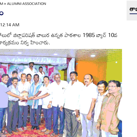
AM
»
ALUMNI ASSOCIATION
తాజ
నం
 | 12:14 AM
 హాలులో జిల్లాపరిషత్‌ బాలుర ఉన్నత పాఠశాల 1985 బ్యాచ్‌ 10వ
కార్యక్రమం నిర్వ హించారు.