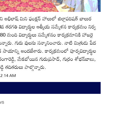
ి అభిలాష్‌ మిని ఫంక్షన్‌ హాలులో జిల్లాపరిషత్‌ బాలుర
 తరగతి విద్యార్థుల ఆత్మీయ సమ్మేళన కార్యక్రమం నిర్వ
 మంది విద్యార్థులు సమ్మేళనం కార్యక్రమానికి హాజరై
న్నారు. గురు వులను సన్మానించారు. నాటి మిత్రుడు పేద
సాయాన్ని అందజేశారు. కార్యక్రమంలో పూర్వవిద్యార్థుల
గారెడ్డి, మేకబోయిన గురుప్రసాద్‌, గుర్రం శోభన్‌బాబు,
్డి తదితరులు పాల్గొన్నారు.
 12:14 AM