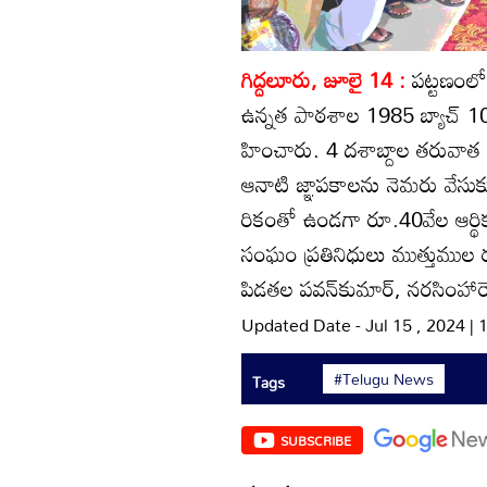
గిద్దలూరు, జూలై 14 :
పట్టణంలోన
ఉన్నత పాఠశాల 1985 బ్యాచ్‌ 10వ
హించారు. 4 దశాబ్దాల తరువాత 80
ఆనాటి జ్ఞాపకాలను నెమరు వేసుకు
రికంతో ఉండగా రూ.40వేల ఆర్థిక 
సంఘం ప్రతినిధులు ముత్తుముల రం
పిడతల పవన్‌కుమార్‌, నరసింహారెడ
Updated Date - Jul 15 , 2024 |
#Telugu News
Tags
SUBSCRIBE