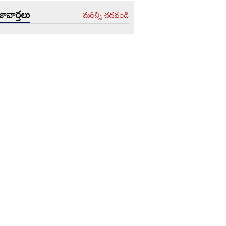
ావార్తలు
మరిన్ని చదవండి