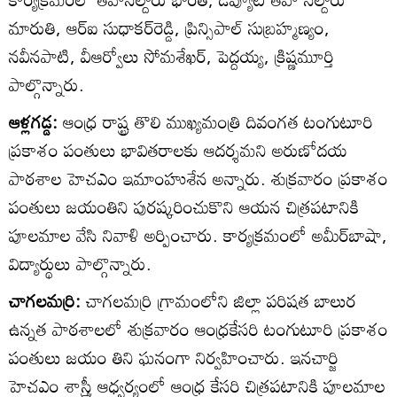
మారుతి, ఆర్‌ఐ సుధాకర్‌రెడ్డి, ప్రిన్సిపాల్‌ సుబ్రహ్మణ్యం,
నవీనపాటి, వీఆర్వోలు సోమశేఖర్‌, పెద్దయ్య, క్రిష్ణమూర్తి
పాల్గొన్నారు.
ఆళ్లగడ్డ:
ఆంధ్ర రాష్ట్ర తొలి ముఖ్యమంత్రి దివంగత టంగుటూరి
ప్రకాశం పంతులు భావితరాలకు ఆదర్శమని అరుణోదయ
పాఠశాల హెచఎం ఇమాంహుశేన అన్నారు. శుక్రవారం ప్రకాశం
పంతులు జయంతిని పురష్కరించుకొని ఆయన చిత్రపటానికి
పూలమాల వేసి నివాళి అర్పించారు. కార్యక్రమంలో అమీర్‌బాషా,
విద్యార్థులు పాల్గొన్నారు.
చాగలమర్రి:
చాగలమర్రి గ్రామంలోని జిల్లా పరిషత బాలుర
ఉన్నత పాఠశాలలో శుక్రవారం ఆంధ్రకేసరి టంగుటూరి ప్రకాశం
పంతులు జయం తిని ఘనంగా నిర్వహించారు. ఇనచార్జి
హెచఎం శాస్త్రీ ఆధ్వర్యంలో ఆంధ్ర కేసరి చిత్రపటానికి పూలమాల