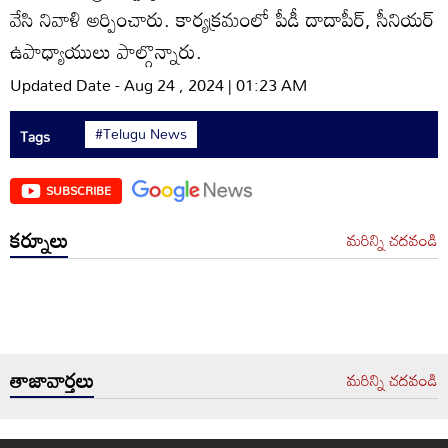
వేసి నివాళి అర్పించారు. కార్యక్రమంలో పీడీ దాదాపీర్‌, సీనియర్‌
ఉపాధ్యాయులు పాల్గొన్నారు.
Updated Date - Aug 24 , 2024 | 01:23 AM
#Telugu News
Tags
SUBSCRIBE
కర్నూలు
మరిన్ని చదవండి
తాజావార్తలు
మరిన్ని చదవండి