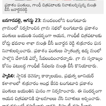
ప్రకాశం పంతులు, గాంధీ చిత్రపటాలకు నివాళులర్పిస్తున్న మంత్రి
బీసీ జనార్దనరెడ్డి
బనగానపల్లె, ఆగస్టు 23:
మండలంలోని టంగుటూరు
గ్రామంలో నిర్వహించిన గ్రామ సభలో టంగుటూరు ప్రకాశం
పంతులు జయంతి సందర్భంగా ఆయన, గాంధీజీ చిత్రపటాలకు
రోడ్లు భవనాల శాఖా మంత్రి బీసీ జనార్దన రెడ్డి శుక్రవారం ఘన
నివాళులర్పించారు. ప్రకాశం పంతులు స్వాతంత్య్ర ఉద్య మంలో
పాల్గొని దేశానికి ఎన్నో సేవలందించారన్నారు. గ్రా మ స్వరాజ్యం
కోసం పటుబడ్డ గాంధీజీ సేవలను మంత్రి బీసీ కొనియాడారు.
ప్యాపిలి:
స్థానిక రెవెన్యూ కార్యాలయం, ప్రభుత్వ జూనియర్‌
కళాశాలలో శుక్రవారం ఆంధ్ర కేసరి టంగుటూరి ప్రకాశం
పంతులు జయంతిని ఘనం గా నిర్వహించారు. ఈ సందర్భంగా
ఆయన చిత్రపటానికి పూలమాలలు వేసి నివాళులు అర్పించారు.
కార్యక్రమంలో తహసీల్దారు భారతి, డిప్యూటీ తహ సీల్దారు