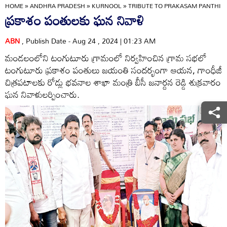
HOME
»
ANDHRA PRADESH
»
KURNOOL
»
TRIBUTE TO PRAKASAM PANTHI
ప్రకాశం పంతులకు ఘన నివాళి
ABN
, Publish Date - Aug 24 , 2024 | 01:23 AM
మండలంలోని టంగుటూరు గ్రామంలో నిర్వహించిన గ్రామ సభలో
టంగుటూరు ప్రకాశం పంతులు జయంతి సందర్భంగా ఆయన, గాంధీజీ
చిత్రపటాలకు రోడ్లు భవనాల శాఖా మంత్రి బీసీ జనార్దన రెడ్డి శుక్రవారం
ఘన నివాళులర్పించారు.