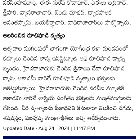
నరసింహమూర్తి, ఈఈ సురేష్‌ కోనాపూర్‌, ఏఈలు బద్రినాథ్‌,
శ్రీహరి, వ్యాసరాజాచార్‌, బిందు మాధవ్‌, ద్వారపాలక
అనంతస్వామి, జయతీర్థాచార్‌, వాధిరాజాచార్‌లు పాల్గొన్నారు.
అలరించిన కూచిపూడి నృత్యం
ఉత్సవాల ముగింపులో భాగంగా యోగీంద్ర కళా మండపంలో
కర్నూలు చెందిన లాస్య ఇన్‌స్టిట్యూట్‌ ఆఫ్‌ కూచిపూడి డ్యాన్స్‌
బృందం, హైదరాబాదుకు చెందిన శ్రీసాయి దేవా కూచిపూడి
డ్యాన్స్‌ అకాడమీ వారిచే కూచిపూడి నృత్యాలు భక్తులను
ఆకట్టుకున్నాయి. హైదరాబాదుకు చెందిన వరవీణ మ్యూజిక్‌
అకాడమి వారిచే శాస్త్రీయ సంగీతం భక్తులను మంత్రముగ్థులను
చేసింది. వీరి నృత్యాలను పీఠాధిపతి కనులారా తిలకించి నగదు,
శేషవస్త్రం, ఫలపుష్ఫ మంత్రాక్షితలు ఇచ్చి ఆశీర్వదించారు.
Updated Date - Aug 24 , 2024 | 11:47 PM