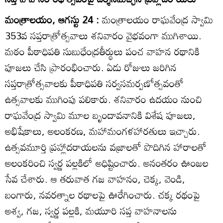
మంత్రాలయం, ఆగస్టు 24 :
మంత్రాలయం రాఘవేంద్ర స్వామి
353వ సప్తరాత్రోత్సవాలు శనివారం వైభవంగా ముగిశాయి.
మఠం పీఠాధిపతి సుబుధేంద్రతీర్థులు పంచ వాహన రథానికి
పూజలు చేసి ప్రారంభించారు. ఏడు రోజులు జరిగిన
సప్తరాత్రోత్సవాలకు పీఠాధిపతి సర్వసమర్పణోత్సవంతో
ఉత్సవాలకు ముగింపు పలికారు. శనివారం ఉదయం నుంచి
రాఘవేంద్ర స్వామి మూల బృందావనానికి విశేష పూజలు,
అభిషేకాలు, అలంకరణ, మహామంగళహారతులు ఇచ్చారు.
ఉత్సవమూర్తి ప్రహ్లాదరాయలను వజ్రాలతో పొదిగిన హారాలతో
అలంకరించి స్వర్ణ పల్లకిలో అధిష్టించారు. అనంతరం ఊంజల
సేవ చేశారు. ఆ తరువాత గజ వాహనం, చెక్క, వెండి,
బంగారు, నవరత్నాల రథాలపై ఊరేగించారు. చక్క రథంపై
అశ్వ, గజ, స్వర్ణ పల్లకి, మయూరి సప్త వాహనాలను