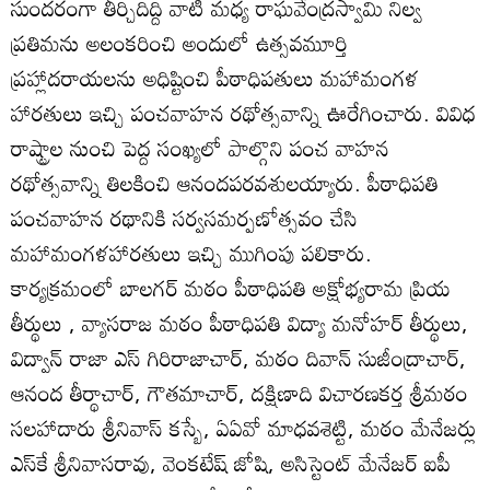
సుందరంగా తీర్చిదిద్ది వాటి మధ్య రాఘవేంద్రస్వామి నిల్వ
ప్రతిమను అలంకరించి అందులో ఉత్సవమూర్తి
ప్రహ్లాదరాయలను అధిష్టించి పీఠాధిపతులు మహామంగళ
హారతులు ఇచ్చి పంచవాహన రథోత్సవాన్ని ఊరేగించారు. వివిధ
రాష్ట్రాల నుంచి పెద్ద సంఖ్యలో పాల్గొని పంచ వాహన
రథోత్సవాన్ని తిలకించి ఆనందపరవశులయ్యారు. పీఠాధిపతి
పంచవాహన రథానికి సర్వసమర్పణోత్సవం చేసి
మహామంగళహారతులు ఇచ్చి ముగింపు పలికారు.
కార్యక్రమంలో బాలగర్‌ మఠం పీఠాధిపతి అక్షోభ్యరామ ప్రియ
తీర్థులు , వ్యాసరాజ మఠం పీఠాధిపతి విద్యా మనోహర్‌ తీర్థులు,
విద్వాన్‌ రాజా ఎస్‌ గిరిరాజాచార్‌, మఠం దివాన్‌ సుజీంద్రాచార్‌,
ఆనంద తీర్థాచార్‌, గౌతమాచార్‌, దక్షిణాది విచారణకర్త శ్రీమఠం
సలహాదారు శ్రీనివాస్‌ కస్బే, ఏఏవో మాధవశెట్టి, మఠం మేనేజర్లు
ఎస్‌కే శ్రీనివాసరావు, వెంకటేష్‌ జోషి, అసిస్టెంట్‌ మేనేజర్‌ ఐపీ