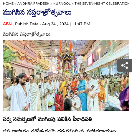
HOME
»
ANDHRA PRADESH
»
KURNOOL
»
THE SEVEN-NIGHT CELEBRATIONS
ముగిసిన సప్తరాత్రోత్సవాలు
ABN
, Publish Date - Aug 24 , 2024 | 11:47 PM
ముగిసిన సప్తరాత్రోత్సవాలు
సర్వ సమర్పణతో ముగింపు పలికిన పీఠాధిపతి
సప్త వాహనం రథోత్సవంపై దర్శనమిచ్చిన ప్రహ్లాదరాయలు