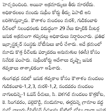
హెచ్చరించింది. అయినా అక్రమార్కులు తీరు మారలేదు.
అధికారబలం ముందు సుప్రీం కోర్టు తీర్పు ఏపాటి అని
బరితెగిస్తున్నారు. కౌతాళం మండలం మరళి, గుడికంబాలి
రీచ్‌లలో నిబంధనలకు విరుద్ధంగా 29 వేలు క్యూబిక్‌ మీటర్ల
ఇసుక అక్రమంగా తవ్వినట్లు అధికారులు నిర్ధారించారు. ప్రతిభ
ఇన్ర్ఫాస్ట్రక్చర్‌ సంస్థకు నోటీసులు జారీ చేశారు. అదే క్రమంలో
మూడు కొత్త రీచ్‌లకు పర్యావరణ అనుమతుల (ఈసీ) కోసం
నివేదిక పంపారు. సుప్రీంకోర్టు ఆదేశాలు దృష్ట్యా ఇసుక
తవ్వకాలు తాత్కాలికంగా ఆపేశారు.
తుంగభద్ర నదిలో ఇసుక తవ్వకాల కోసం కౌతాళం మండలం
గుడికంబాలి-1,2,3, మరళి-1,2, నందవరం మండలం
నాగులదిన్నె-1 ఓపన్‌ రీచులు, సి. బెళగల్‌ మండలం కొత్తకోట,
కె. సింగవరం, పల్లెదొడ్డి, ముడుమాల, ఈర్లదిన్నె గ్రామాల వద్ద
మరో నాలుగు డీసిల్టేషన్‌ రీచులను (నీటిలో బోటు ద్వారా ఇసుక