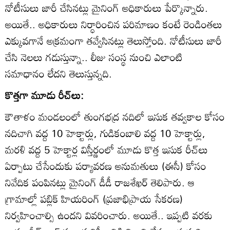
నోటీసులు జారీ చేసినట్లు మైనింగ్‌ అధికారులు పేర్కొన్నారు.
అయితే.. అధికారులు నిర్ధారించిన పరిమాణం కంటే రెండింతలు
ఎక్కువగానే అక్రమంగా తవ్వేసినట్లు తెలుస్తోంది. నోటీసులు జారీ
చేసి నెలలు గడుస్తున్నా.. లీజు సంస్థ నుంచి ఎలాంటి
సమాధానం లేదని తెలుస్తున్నది.
కొత్తగా మూడు రీచ్‌లు:
కౌతాళం మండలంలో తుంగభద్ర నదిలో ఇసుక తవ్వకాల కోసం
నదిచాగి వద్ద 10 హెక్టార్లు, గుడికంబాలి వద్ద 10 హెక్టార్లు,
మరళి వద్ద 5 హెక్టార్ల విస్తీర్ణంలో మూడు కొత్త ఇసుక రీచ్‌లు
ఏర్పాటు చేసేందుకు పర్యావరణ అనుమతులు (ఈసీ) కోసం
నివేదిక పంపినట్లు మైనింగ్‌ డీడీ రాజశేఖర్‌ తెలిపారు. ఆ
గ్రామాల్లో పబ్లిక్‌ హియరింగ్‌ (ప్రజాభిప్రాయ సేకరణ)
నిర్వహించాల్సి ఉందని వివరించారు. అయితే.. ఇప్పటి వరకు