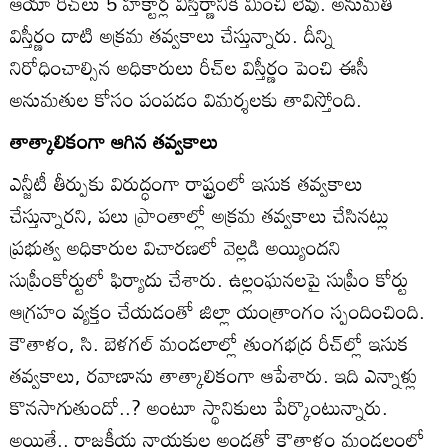
ఆయా రీచ్‌లు 5 హక్టార్ల విస్తీర్ణానికి మించి లేవు. అనుమతి
విస్తీర్ణం దాటి అక్రమ తవ్వకాలు చేస్తున్నారు. దీన్ని
నిరోధించాల్సిన అధికారులు రీచ్‌ల విస్తీర్ణం పెంచి ఈసీ
అనుమతుల కోసం పంపడం విమర్శలకు తావిస్తోంది.
తాత్కాలికంగా ఆగిన తవ్వకాలు
ఎన్జీటీ తీర్పుకు విరుద్ధంగా రాష్ట్రంలో ఇసుక తవ్వకాలు
చేస్తున్నారని, పలు ప్రాంతాల్లో అక్రమ తవ్వకాలు చేసినట్లు
ప్రభుత్వ అధికారుల విచారణలో వెల్లడి అయ్యిందని
సుప్రీంకోర్టులో ఫిర్యాదు చేశారు. ఉల్లంఘనలపై సుప్రీం కోర్టు
ఆగ్రహం వ్యక్తం చేయడంతో జిల్లా యంత్రాంగం స్పందించింది.
కౌతాళం, సి. బెళగల్‌ మండలాల్లో తుంగభద్ర రీచ్‌ల్లో ఇసుక
తవ్వకాలు, రవాణాను తాత్కాలికంగా ఆపేశారు. ఇది ఎన్నాళ్లు
కొనసాగుతుందో..? అంటూ స్థానికులు పేర్కొంటున్నారు.
అయితే.. రాజకీయ నాయకుల అండతో కౌతాళం మండలంలో