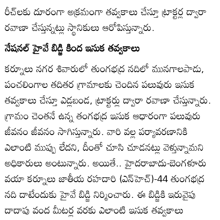
రీచ్‌లకు దూరంగా అక్రమంగా తవ్వకాలు చేస్తూ ట్రాక్టర్ల ద్వారా
రవాణా చేస్తున్నట్లు స్థానికులు ఆరోపిస్తున్నారు.
నేషనల్‌ హైవే బిడ్జి కింద ఇసుక తవ్వకాలు
కర్నూలు నగర శివారులో తుంగభద్ర నదిలో మునగాలపాడు,
పంచలింగాల తదితర గ్రామాలకు చెందిన పలువురు ఇసుక
తవ్వకాలు చేస్తూ ఎడ్లబండ, ట్రాక్టర్లు ద్వారా రవాణా చేస్తున్నారు.
గ్రామం చెంతనే ఉన్న తంగభద్ర ఇసుక ఆధారంగా పలువురు
జీవనం జీవనం సాగిస్తున్నారు. వారి వల్ల పర్యావరణానికి
ఎలాంటి ముప్పు లేదని, దీంతో చూసి చూడనట్లు వెళ్తున్నామని
అధికారులు అంటున్నారు. అయితే.. హైదరాబాదు-బెంగళూరు
వయా కర్నూలు జాతీయ రహదారి (ఎన్‌హెచ్‌)-44 తుంగభద్ర
నది దాటేందుకు హైవే బిడ్జి నిర్మించారు. ఈ బిడ్జికి ఇరువైపు
దాదాపు వంద మీటర్ల వరకు ఎలాంటి ఇసుక తవ్వకాలు