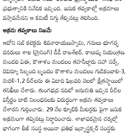
ప్రభుత్వానికి నివేదిక ఇచ్చింది. ఇసుక తవ్వకాల్లో అక్రమాలు
వస్తావమేనని ఆ కమిటీ నిగ్గు తేల్చినట్లు తెలిసింది.
అక్రమ తవ్వకాలు నిజమే
ఆదోని సబ్‌ కలెక్టరు శివనారాయణస్వామి, గనులు భూగర్భ
వనరులు శాఖ (మైనింగ్‌) డీడీ రాజశేఖర్‌, కాలుష్య నియంత్రణ
మండలి ఏఈ, కౌతాళం మండలం తహసీల్దారు సహా సర్వే,
రెవిన్యూ సిబ్బంది బృందం కౌతాళం మండలం గుడికంబాలి-3,
మరళి-1,2 రీచ్‌లను ఈ ఏడాది ఫిబ్రవరి నెలలో క్షేత్రస్థాయిలో
తనిఖీలు చేశారు. తుంగభద్ర నదిలో అనుమతి ఇచ్చిన రీచ్‌ల
విస్తీర్ణం దాటి నిబంధనలకు విరుద్ధంగా అక్రమ తవ్వకాలు
చేశారని గుర్తించారు. 29 వేల క్యూబిక్‌ మీటర్లకు పైగా ఇసుక
అక్రమంగా తవ్వినట్లు నిర్ధారించారు. శాఖాపరమైన చర్యల్లో
భాగంగా లీజ్‌ సంస్థ అయినా ప్రతిభ ఇన్ర్ఫాస్ట్రక్చర్‌ సంస్థకు