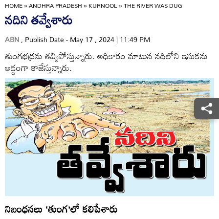
HOME
»
ANDHRA PRADESH
»
KURNOOL
»
THE RIVER WAS DUG
నదిని తవ్వేశారు
ABN
, Publish Date - May 17 , 2024 | 11:49 PM
తుంగభద్రను తవ్విపోస్తున్నారు. అధికారం మాటున నదిలోని ఇసుకను
అడ్డంగా కాజేస్తున్నారు.
నిబంధనలు ‘తుంగ’లో కలిపేశారు