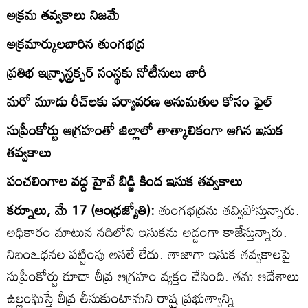
అక్రమ తవ్వకాలు నిజమే
అక్రమార్కులబారిన తుంగభద్ర
ప్రతిభ ఇన్ర్ఫాస్ట్రక్చర్‌ సంస్థకు నోటీసులు జారీ
మరో మూడు రీచ్‌లకు పర్యావరణ అనుమతుల కోసం ఫైల్‌
సుప్రీంకోర్టు ఆగ్రహంతో జిల్లాలో తాత్కాలికంగా ఆగిన ఇసుక
తవ్వకాలు
పంచలింగాల వద్ద హైవే బిడ్జి కింద ఇసుక తవ్వకాలు
కర్నూలు, మే 17 (ఆంధ్రజ్యోతి):
తుంగభద్రను తవ్విపోస్తున్నారు.
అధికారం మాటున నదిలోని ఇసుకను అడ్డంగా కాజేస్తున్నారు.
నిబంఽధనల పట్టింపు అసలే లేదు. తాజాగా ఇసుక తవ్వకాలపై
సుప్రీంకోర్టు కూడా తీవ్ర ఆగ్రహం వ్యక్తం చేసింది. తమ ఆదేశాలు
ఉల్లంఘిస్తే తీవ్ర తీసుకుంటామని రాష్ట్ర ప్రభుత్వాన్ని