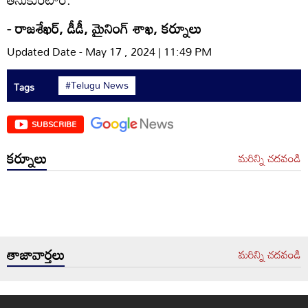
- రాజశేఖర్‌, డీడీ, మైనింగ్‌ శాఖ, కర్నూలు
Updated Date - May 17 , 2024 | 11:49 PM
#Telugu News
Tags
SUBSCRIBE
కర్నూలు
మరిన్ని చదవండి
తాజావార్తలు
మరిన్ని చదవండి