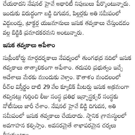
చేయరాదని నేషనల్‌ హైవే అథారిటీ నిపుణులు పేర్కొంటున్నారు.
ఇందుకు విరుద్ధంగా బడ్జి దిగువన, పిల్లర్లకు అతి సమీపంలో
ఎడ్డబండ్లు, ట్రాక్టర్ల యజమానులు ఇసుక తవ్వకాలు చేస్తుండడం
వల్ల బిడ్జికి ప్రమాదకరమని అంటున్నారు.
ఇసుక తవ్వకాలు ఆపేశాం
సుప్రీంకోర్టు మార్గదర్శకాలు నేపధ్యంలో తుంగభద్ర నదిలో ఇసుక
తవ్వకాలు తాత్కాలికంగా ఆపేశాం. తదుపరి ప్రభుత్వం ఇచ్చే
ఆదేశాలు మేరకు ముందుకు వెళ్తాం. కౌతాళం మండలంలో
రీచ్‌ల విస్తీర్ణం దాటి 29 వేల క్యూబిక్‌ మీటర్లు ఇసుక అక్రమంగా
తవ్వినట్లు గుర్తించి లీజు సంస్థ ప్రతిభ ఇన్ర్ఫాస్ట్రక్చర్‌ సంస్థకు
నోటీసులు జారీ చేశాం. నేషనల్‌ హైవే బిడ్జి దిగువన, అతి
సమీపంలో ఇసుక తవ్వకాలు చేయరాదు. స్థానిక గ్రామస్థులలో
అవగాహన కల్పిస్తాం. అవసరమైతే శాఖాపరమైన చర్యలు
తీసుకుంటాం.