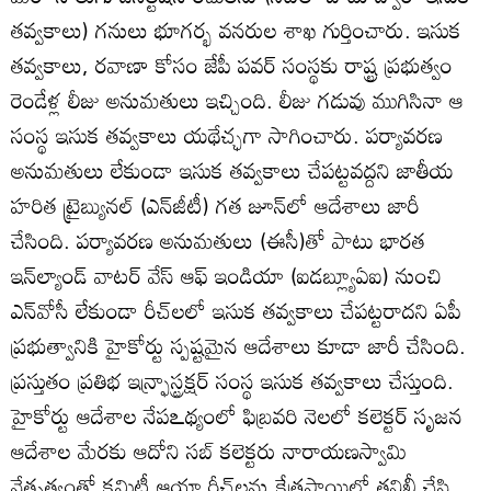
తవ్వకాలు) గనులు భూగర్భ వనరుల శాఖ గుర్తించారు. ఇసుక
తవ్వకాలు, రవాణా కోసం జేపీ పవర్‌ సంస్థకు రాష్ట్ర ప్రభుత్వం
రెండేళ్ల లీజు అనుమతులు ఇచ్చింది. లీజు గడువు ముగిసినా ఆ
సంస్థ ఇసుక తవ్వకాలు యథేచ్ఛగా సాగించారు. పర్యావరణ
అనుమతులు లేకుండా ఇసుక తవ్వకాలు చేపట్టవద్దని జాతీయ
హరిత ట్రైబ్యునల్‌ (ఎన్‌జీటీ) గత జూన్‌లో ఆదేశాలు జారీ
చేసింది. పర్యావరణ అనుమతులు (ఈసీ)తో పాటు భారత
ఇన్‌ల్యాండ్‌ వాటర్‌ వేస్‌ ఆఫ్‌ ఇండియా (ఐడబ్ల్యూఏఐ) నుంచి
ఎన్‌వోసీ లేకుండా రీచ్‌లలో ఇసుక తవ్వకాలు చేపట్టరాదని ఏపీ
ప్రభుత్వానికి హైకోర్టు స్పష్టమైన ఆదేశాలు కూడా జారీ చేసింది.
ప్రస్తుతం ప్రతిభ ఇన్ర్ఫాస్ట్రక్షర్‌ సంస్థ ఇసుక తవ్వకాలు చేస్తుంది.
హైకోర్టు ఆదేశాల నేపఽథ్యంలో ఫిబ్రవరి నెలలో కలెక్టర్‌ సృజన
ఆదేశాల మేరకు ఆదోని సబ్‌ కలెక్టరు నారాయణస్వామి
నేతృత్వంతో కమిటీ ఆయా రీచ్‌లను క్షేత్రస్థాయిలో తనిఖీ చేసి