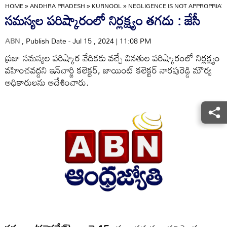
HOME
»
ANDHRA PRADESH
»
KURNOOL
»
NEGLIGENCE IS NOT APPROPRIATE
సమస్యల పరిష్కారంలో నిర్లక్ష్యం తగదు : జేసీ
ABN
, Publish Date - Jul 15 , 2024 | 11:08 PM
ప్రజా సమస్యల పరిష్కార వేదికకు వచ్చే వినతుల పరిష్కారంలో నిర్లక్ష్యం
వహించవద్దని ఇన్‌చార్జి కలెక్టర్‌, జాయింట్‌ కలెక్టర్‌ నారపురెడ్డి మౌర్య
అధికారులను ఆదేశించారు.