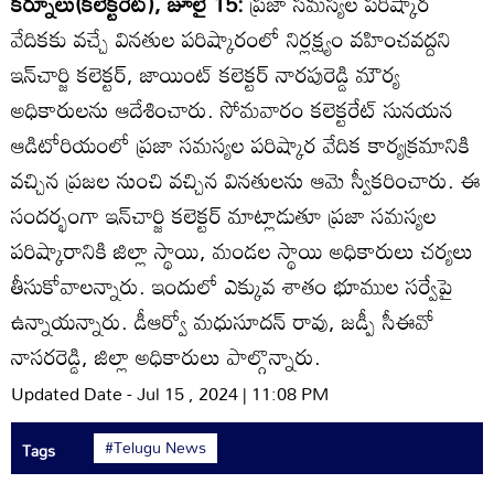
కర్నూలు(కలెక్టరేట్‌), జూలై 15:
ప్రజా సమస్యల పరిష్కార
వేదికకు వచ్చే వినతుల పరిష్కారంలో నిర్లక్ష్యం వహించవద్దని
ఇన్‌చార్జి కలెక్టర్‌, జాయింట్‌ కలెక్టర్‌ నారపురెడ్డి మౌర్య
అధికారులను ఆదేశించారు. సోమవారం కలెక్టరేట్‌ సునయన
ఆడిటోరియంలో ప్రజా సమస్యల పరిష్కార వేదిక కార్యక్రమానికి
వచ్చిన ప్రజల నుంచి వచ్చిన వినతులను ఆమె స్వీకరించారు. ఈ
సందర్భంగా ఇన్‌చార్జి కలెక్టర్‌ మాట్లాడుతూ ప్రజా సమస్యల
పరిష్కారానికి జిల్లా స్థాయి, మండల స్థాయి అధికారులు చర్యలు
తీసుకోవాలన్నారు. ఇందులో ఎక్కువ శాతం భూముల సర్వేపై
ఉన్నాయన్నారు. డీఆర్వో మధుసూదన్‌ రావు, జడ్పీ సీఈవో
నాసరరెడ్డి, జిల్లా అధికారులు పాల్గొన్నారు.
Updated Date - Jul 15 , 2024 | 11:08 PM
#Telugu News
Tags