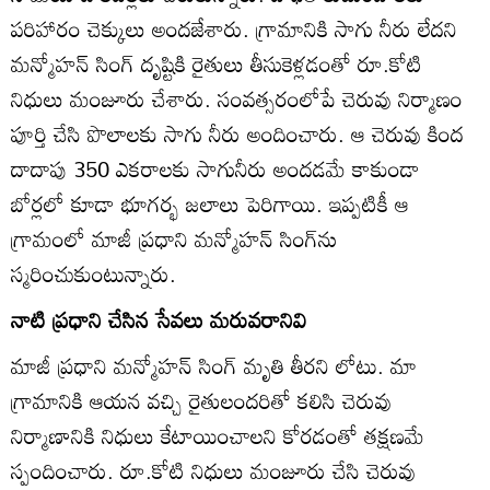
పరిహారం చెక్కులు అందజేశారు. గ్రామానికి సాగు నీరు లేదని
మన్మోహన్‌ సింగ్‌ దృష్టికి రైతులు తీసుకెళ్లడంతో రూ.కోటి
నిధులు మంజూరు చేశారు. సంవత్సరంలోపే చెరువు నిర్మాణం
పూర్తి చేసి పొలాలకు సాగు నీరు అందించారు. ఆ చెరువు కింద
దాదాపు 350 ఎకరాలకు సాగునీరు అందడమే కాకుండా
బోర్లలో కూడా భూగర్భ జలాలు పెరిగాయి. ఇప్పటికీ ఆ
గ్రామంలో మాజీ ప్రధాని మన్మోహన్‌ సింగ్‌ను
స్మరించుకుంటున్నారు.
నాటి ప్రధాని చేసిన సేవలు మరువరానివి
మాజీ ప్రధాని మన్మోహన్‌ సింగ్‌ మృతి తీరని లోటు. మా
గ్రామానికి ఆయన వచ్చి రైతులందరితో కలిసి చెరువు
నిర్మాణానికి నిధులు కేటాయించాలని కోరడంతో తక్షణమే
స్పందించారు. రూ.కోటి నిధులు మంజూరు చేసి చెరువు