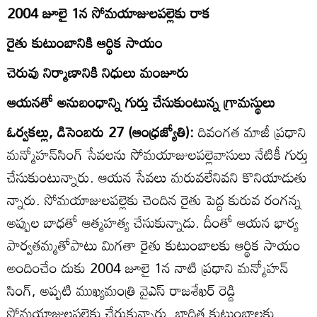
2004 జూలై 1న సోమయాజులపల్లెకు రాక
రైతు కుటుంబానికి ఆర్థిక సాయం
చెరువు నిర్మాణానికి నిధులు మంజూరు
ఆయనతో అనుబంధాన్ని గుర్తు చేసుకుంటున్న గ్రామస్థులు
ఓర్వకల్లు, డిసెంబరు 27 (ఆంధ్రజ్యోతి):
దివంగత మాజీ ప్రధాని
మన్మోహన్‌సింగ్‌ సేవలను సోమయాజులపల్లెవాసులు నేటికీ గుర్తు
చేసుకుంటున్నారు. ఆయన సేవలు మరువలేనివని కొనియాడుతు
న్నారు. సోమయాజులపల్లెకు చెందిన రైతు పెద్ద కురువ రంగన్న
అప్పుల బాధతో ఆత్మహత్య చేసుకున్నాడు. దీంతో ఆయన భార్య
పార్వతమ్మతోపాటు మిగతా రైతు కుటుంబాలకు ఆర్థిక సాయం
అందించేం దుకు 2004 జూలై 1న నాటి ప్రధాని మన్మోహన్‌
సింగ్‌, అప్పటి ముఖ్యమంత్రి వైఎస్‌ రాజశేఖర్‌ రెడ్డి
సోమయాజులపల్లెకు చేరుకున్నారు. బాధిత కుటుంబాలకు