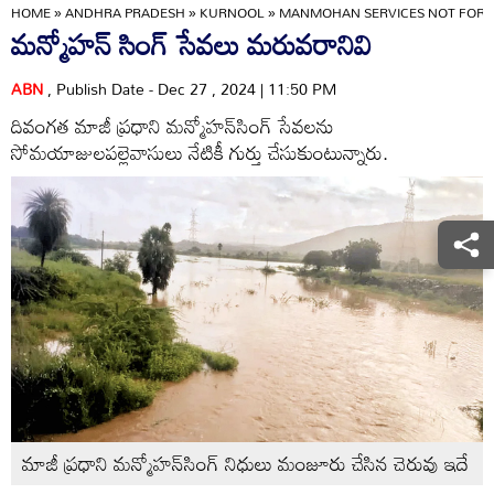
HOME
»
ANDHRA PRADESH
»
KURNOOL
»
MANMOHAN SERVICES NOT FORG
మన్మోహన్‌ సింగ్‌ సేవలు మరువరానివి
ABN
, Publish Date - Dec 27 , 2024 | 11:50 PM
దివంగత మాజీ ప్రధాని మన్మోహన్‌సింగ్‌ సేవలను
సోమయాజులపల్లెవాసులు నేటికీ గుర్తు చేసుకుంటున్నారు.
మాజీ ప్రధాని మన్మోహన్‌సింగ్‌ నిధులు మంజూరు చేసిన చెరువు ఇదే