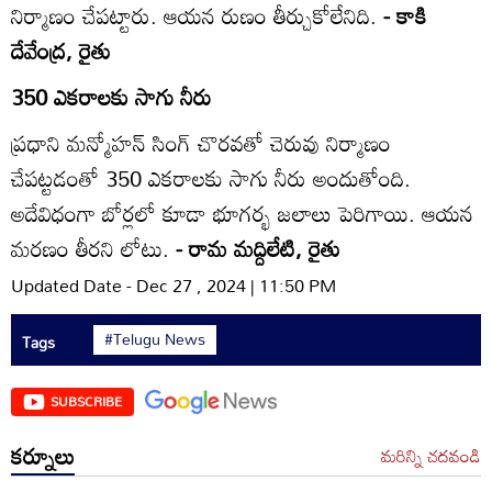
నిర్మాణం చేపట్టారు. ఆయన రుణం తీర్చుకోలేనిది.
- కాకి
దేవేంద్ర, రైతు
350 ఎకరాలకు సాగు నీరు
ప్రధాని మన్మోహన్‌ సింగ్‌ చొరవతో చెరువు నిర్మాణం
చేపట్టడంతో 350 ఎకరాలకు సాగు నీరు అందుతోంది.
అదేవిధంగా బోర్లలో కూడా భూగర్భ జలాలు పెరిగాయి. ఆయన
మరణం తీరని లోటు.
- రామ మద్దిలేటి, రైతు
Updated Date - Dec 27 , 2024 | 11:50 PM
#Telugu News
Tags
SUBSCRIBE
కర్నూలు
మరిన్ని చదవండి