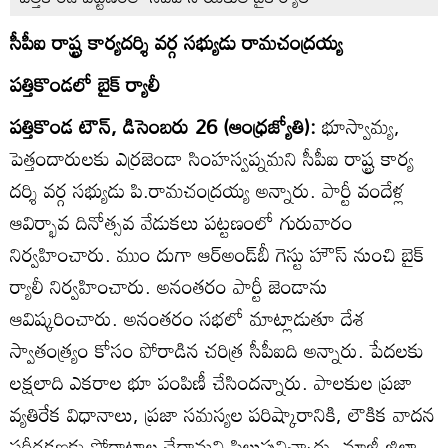
సీపీఐ రాష్ట్ర కార్యదర్శి వర్గ సభ్యుడు రామచంద్రయ్య
పత్తికొండలో బైక్‌ ర్యాలీ
పత్తికొండ టౌన్‌, డిసెంబరు 26 (ఆంధ్రజ్యోతి):
భూస్వామ్య,
పెత్తందారులకు ఎర్రజెండా సింహస్వప్నమని సీపీఐ రాష్ట్ర కార్య
దర్శి వర్గ సభ్యుడు పి.రామచంద్రయ్య అన్నారు. పార్టీ వందేళ్ల
ఆవిర్భావ దినోత్సవ వేడుకలు పట్టణంలో గురువారం
నిర్వహించారు. ముం దుగా ఆర్‌అండ్‌బీ గెస్టు హౌస్‌ నుంచి బైక్‌
ర్యాలీ నిర్వహించారు. అనంతరం పార్టీ జెండాను
ఆవిష్కరించారు. అనంతరం సభలో మాట్లాడుతూ దేశ
స్వాతంత్య్రం కోసం పోరాడిన చరిత్ర సీపీఐది అన్నారు. పేదలకు
లక్షలాది ఎకరాల భూ పంపిణీ చేసిందన్నారు. పాలకుల ప్రజా
వ్యతిరేక విధానాలు, ప్రజా సమస్యల పరిష్కారానికి, లౌకిక వాదన
పరీరక్షణకు పోరాటాల చేద్దామని పిలుపునిచ్చారు. మాజీ జిల్లా