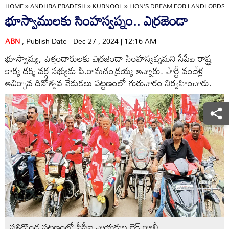
HOME
»
ANDHRA PRADESH
»
KURNOOL
»
LION'S DREAM FOR LANDLORDS..
భూస్వాములకు సింహస్వప్నం.. ఎర్రజెండా
ABN
, Publish Date - Dec 27 , 2024 | 12:16 AM
భూస్వామ్య, పెత్తందారులకు ఎర్రజెండా సింహస్వప్నమని సీపీఐ రాష్ట్ర
కార్య దర్శి వర్గ సభ్యుడు పి.రామచంద్రయ్య అన్నారు. పార్టీ వందేళ్ల
ఆవిర్భావ దినోత్సవ వేడుకలు పట్టణంలో గురువారం నిర్వహించారు.
పత్తికొండ పట్టణంలో సీపీఐ నాయకుల బైక్‌ ర్యాలీ