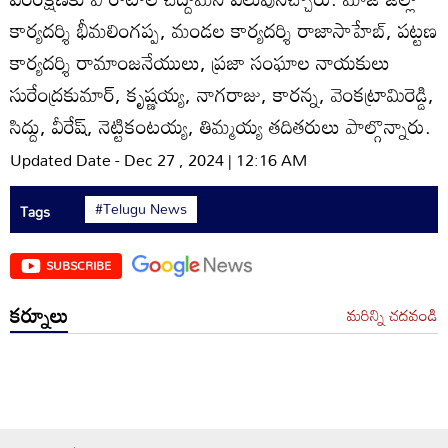
కార్యదర్శి భీమలింగప్ప, మండల కార్యదర్శి రాజాసాహేబ్‌, పట్టణ
కార్యదర్శి రామాంజనేయులు, ప్రజా సంఘాల నాయకులు
సురేంద్రకుమార్‌, కృష్ణయ్య, నాగరాజు, కారన్న, వెంకట్రామిరెడ్డి,
సిద్దు, వీరేష్‌, నెట్టికంటయ్య, తిమ్మయ్య తదితరులు పాల్గొన్నారు.
Updated Date - Dec 27 , 2024 | 12:16 AM
#Telugu News
Tags
SUBSCRIBE
కర్నూలు
మరిన్ని చదవండి