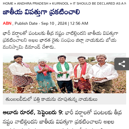
HOME
»
ANDHRA PRADESH
»
KURNOOL
»
IT SHOULD BE DECLARED AS A N
జాతీయ విపత్తుగా ప్రకటించాలి
ABN
, Publish Date - Sep 10 , 2024 | 12:56 AM
భారీ వర్షాలతో పంటలకు తీవ్ర నష్టం వాటిల్లిందని జాతీయ విపత్తుగా
ప్రకటించాలని అఖల భారత రైతు సంఘం జిల్లా నాయకుడు బోయ
మునిస్వామి డిమాండ్‌ చేశారు.
తుంబలబీడులో పత్తి కాయను చూపుతున్న నాయకులు
ఆలూరు రూరల్‌, సెప్టెంబరు 9:
భారీ వర్షాలతో పంటలకు తీవ్ర
నష్టం వాటిల్లిందని జాతీయ విపత్తుగా ప్రకటించాలని అఖల