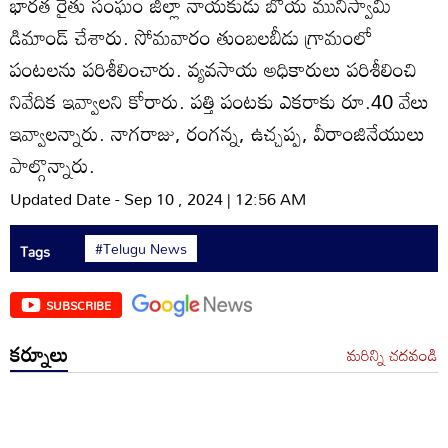
భారత రైతు సంఘం జిల్లా నాయకుడు బోయ మునిస్వామి
డిమాండ్‌ చేశారు. సోమవారం తుంబలబీడు గ్రామంలో
పంటలను పరిశీలించారు. వ్యవసాయ అధికారులు పరిశీలించి
నివేదిక ఇవ్వాలని కోరారు. పత్తి పంటకు ఎకరాకు రూ.40 వేలు
ఇవ్వాలన్నారు. నాగరాజు, రంగన్న, ఉచ్చప్ప, వీరాంజినేయులు
పాల్గొన్నారు.
Updated Date - Sep 10 , 2024 | 12:56 AM
#Telugu News
Tags
SUBSCRIBE
కర్నూలు
మరిన్ని చదవండి