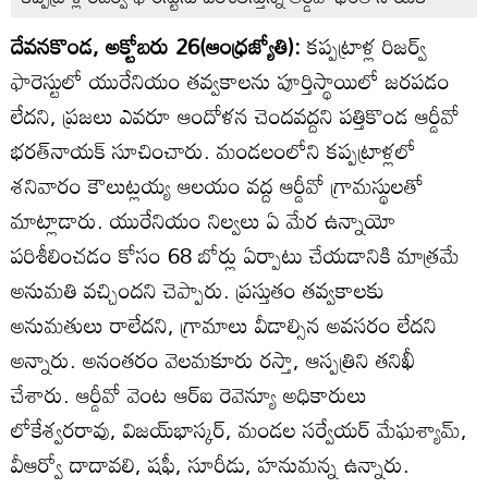
దేవనకొండ, అక్టోబరు 26(ఆంధ్రజ్యోతి):
కప్పట్రాళ్ల రిజర్వ్‌
ఫారెస్టులో యురేనియం తవ్వకాలను పూర్తిస్థాయిలో జరపడం
లేదని, ప్రజలు ఎవరూ ఆందోళన చెందవద్దని పత్తికొండ ఆర్డీవో
భరత్‌నాయక్‌ సూచించారు. మండలంలోని కప్పట్రాళ్లలో
శనివారం కౌలుట్లయ్య ఆలయం వద్ద ఆర్డీవో గ్రామస్థులతో
మాట్లాడారు. యురేనియం నిల్వలు ఏ మేర ఉన్నాయో
పరిశీలించడం కోసం 68 బోర్లు ఏర్పాటు చేయడానికి మాత్రమే
అనుమతి వచ్చిందని చెప్పారు. ప్రస్తుతం తవ్వకాలకు
అనుమతులు రాలేదని, గ్రామాలు వీడాల్సిన అవసరం లేదని
అన్నారు. అనంతరం వెలమకూరు రస్తా, ఆస్పత్రిని తనిఖీ
చేశారు. ఆర్డీవో వెంట ఆర్‌ఐ రెవెన్యూ అధికారులు
లోకేశ్వరరావు, విజయ్‌భాస్కర్‌, మండల సర్వేయర్‌ మేఘశ్యామ్‌,
వీఆర్వో దాదావలి, షఫీ, సూరీడు, హనుమన్న ఉన్నారు.