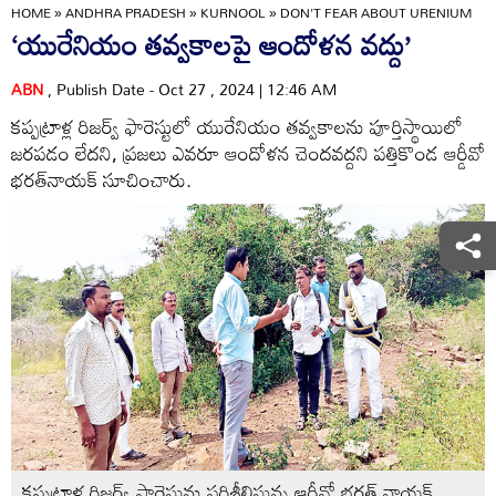
HOME
»
ANDHRA PRADESH
»
KURNOOL
»
DON'T FEAR ABOUT URENIUM
‘యురేనియం తవ్వకాలపై ఆందోళన వద్దు’
ABN
, Publish Date - Oct 27 , 2024 | 12:46 AM
కప్పట్రాళ్ల రిజర్వ్‌ ఫారెస్టులో యురేనియం తవ్వకాలను పూర్తిస్థాయిలో
జరపడం లేదని, ప్రజలు ఎవరూ ఆందోళన చెందవద్దని పత్తికొండ ఆర్డీవో
భరత్‌నాయక్‌ సూచించారు.
కప్పట్రాళ్ల రిజర్వ్‌ ఫారెస్టును పరిశీలిస్తున్న ఆర్డీవో భరత్‌ నాయక్‌