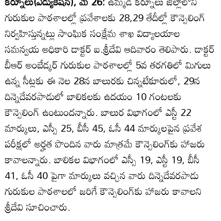
కర్నూలు(ఎడ్యుకేషన్‌), మే 26:
ఉమ్మడి కర్నూలు జిల్లాలోని
గురుకుల పాఠశాలల్లో ప్రవేశాలకు 28,29 తేదీల్లో కౌన్సెలింగ్‌
నిర్వహిస్తున్నట్లు సాంఘిక సంక్షేమ శాఖ విద్యాలయాల
సమన్వయ అధికారి డాక్టర్‌ ఐ.శ్రీదేవి ఆదివారం తెలిపారు. డాక్టర్‌
బీఆర్‌ అంబేడ్కర్‌ గురుకుల పాఠశాలల్లో 5వ తరగతిలో మిగులు
ఉన్న సీట్లకు ఈ నెల 28న బాలురకు చిన్నటేకూరులో, 29న
దిన్నెదేవరపాడులో బాలికలకు ఉదయం 10 గంటలకు
కౌన్సెలింగ్‌ ఉంటుందన్నారు. బాలుర విభాగంలో ఎస్టీ 22
మార్కులు, ఎస్సీ 25, బీసీ 45, ఓసీ 44 మార్కులపైన ప్రవేశ
పరీక్షలో అర్హత పొందిన వారు మాత్రమే కౌన్సెలింగ్‌కు హాజరు
కావాలన్నారు. బాలికల విభాగంలో ఎస్సీ 19, ఎస్టీ 19, బీసీ
41, ఓసీ 40 పైగా మార్కులు వచ్చిన వారు దిన్నెదేవరపాడు
గురుకుల పాఠశాలలో జరిగే కౌన్సెలింగ్‌కు హాజరు కావాలని
శ్రీదేవి సూచించారు.