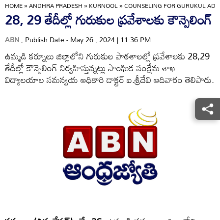
HOME
»
ANDHRA PRADESH
»
KURNOOL
»
COUNSELING FOR GURUKUL ADMI
28, 29 తేదీల్లో గురుకుల ప్రవేశాలకు కౌన్సెలింగ్‌
ABN
, Publish Date - May 26 , 2024 | 11:36 PM
ఉమ్మడి కర్నూలు జిల్లాలోని గురుకుల పాఠశాలల్లో ప్రవేశాలకు 28,29
తేదీల్లో కౌన్సెలింగ్‌ నిర్వహిస్తున్నట్లు సాంఘిక సంక్షేమ శాఖ
విద్యాలయాల సమన్వయ అధికారి డాక్టర్‌ ఐ.శ్రీదేవి ఆదివారం తెలిపారు.