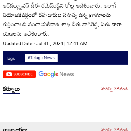
ఆర్‌డబ్ల్యూఎస్‌ డీఈ రమేష్‌రెడ్డిని కోట్ల ఆదేశించారు. అలాగే
నియోజకవర్గంలో రహదారుల సమస్య ఉన్న గ్రామాలను
గుర్తించాలని పంచాయతీరాజ్‌ శాఖ డీఈ నాగిరెడ్డి, ఏఈ నారా
యణలను ఆదేశించారు.
Updated Date - Jul 31 , 2024 | 12:41 AM
#Telugu News
Tags
SUBSCRIBE
కర్నూలు
మరిన్ని చదవండి
తాజావార్తలు
మరిన్ని చదవండి