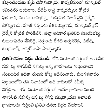
కల్పించేందుకు కృషి చేస్తామన్నారు. కార్యక్రమంలో మున్సిపల్‌
కమిషనర్‌ జయరాం, టీడీపీ రాష్ట్ర కార్యదర్శులు కోట్రిక
ఫణిరాజ్‌, వలసల రామక్రిష్ణ, మున్సిపల్‌ మాజీ వైస్‌ చైర్మేన్‌
కేశన్నగౌడు, మాజీ సర్పంచు కేశవయ్యగౌడు, మున్సిపల్‌ వైస్‌
చైర్మేన్‌ కోట్రిక హరికిషన్‌, జిల్లా అధికార ప్రతినిధి విజయ్‌భట్టు,
ఓబులాపురం శేషిరెడ్డి, సర్పంచు రేగటి అర్జున్‌రెడ్డి, సుదీష్‌,
ఓంప్రకాష్‌, అన్వర్‌బాషా పాల్గొన్నారు.
ప్రతిపాదనలు సిద్ధం చేయండి:
డోన్‌ నియోజకవర్గంలో తాగునీటి
సమ స్య తాగునీటి సమస్య ఉన్న గ్రామాలను గుర్తించాలని
సంబంధిత అధికా రులను కోట్ల ఆదేశించారు. మంగళవారం
పట్టణంలోని తన నివాసంలో అధి కారులతో సమీక్ష
నిర్వహించారు. నియోజకవర్గంలో ఆయా గ్రామాల నుంచి
తాగునీటి సమస్య ఉన్నట్లు ఫోన్లు వస్తున్నాయని అలాంటి
గ్రామాలను గుర్తించి ప్రతిపాదనలు సిద్ధం చేయాలని