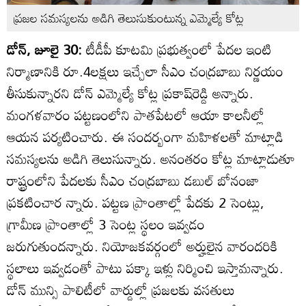
ప్రజల సమస్యలను అడిగి తెలుసుకుంటున్న ఎమ్మెల్యే కోట్ల
డోన్‌, జూలై 30:
టీడీపీ కూటమి ప్రభుత్వంలో పేదల ఇంటి
నిర్మాణానికి రూ.4లక్షలు ఇచ్చేలా సీఎం చంద్రబాబు నిర్ణయం
తీసుకున్నారని డోన్‌ ఎమ్మెల్యే కోట్ల ప్రకాష్‌రెడ్డి అన్నారు.
మంగళవారం పట్టణంలోని పాతపేటలో ఆయా కాలనీల్లో
ఆయన పర్యటించారు. ఈ సందర్బంగా మహిళలతో మాట్లాడి
సమస్యలను అడిగి తెలుసున్నారు. అనంతరం కోట్ల మాట్లాడుతూ
రాష్ట్రంలోని పేదలకు సీఎం చంద్రబాబు డబుల్‌ బోనంజా
ప్రకటించార న్నారు. పట్టణ ప్రాంతాల్లో పేదకు 2 సెంట్లు,
గ్రామీణ ప్రాంతాల్లో 3 సెంట్ల స్థలం ఇవ్వడం
జరుగుతుందన్నారు. నియోజకవర్గంలో అర్హులైన వారందరికి
స్థలాలు ఇవ్వడంతో పాటు పక్కా ఇళ్లు నిర్మించి ఇస్తామన్నారు.
డోన్‌ మున్సి పాలిటీలో వార్డుల్లో ప్రజలకు వసతులు