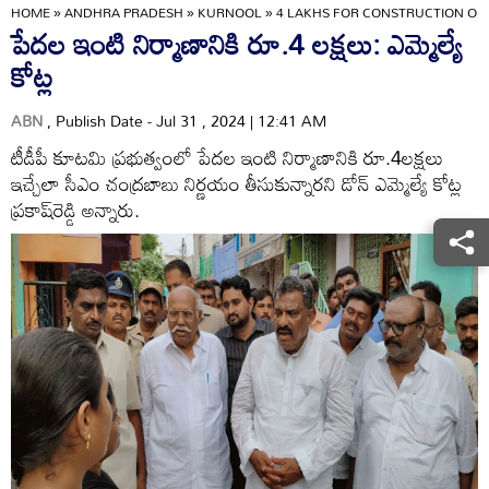
HOME
»
ANDHRA PRADESH
»
KURNOOL
»
4 LAKHS FOR CONSTRUCTION OF
పేదల ఇంటి నిర్మాణానికి రూ.4 లక్షలు: ఎమ్మెల్యే
కోట్ల
ABN
, Publish Date - Jul 31 , 2024 | 12:41 AM
టీడీపీ కూటమి ప్రభుత్వంలో పేదల ఇంటి నిర్మాణానికి రూ.4లక్షలు
ఇచ్చేలా సీఎం చంద్రబాబు నిర్ణయం తీసుకున్నారని డోన్‌ ఎమ్మెల్యే కోట్ల
ప్రకాష్‌రెడ్డి అన్నారు.