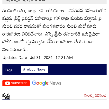
గంపలగూడెం, జూలై 30: తోటమూల - వినగడప రహదారిలోని
కట్లేరు బ్రిడ్జ్‌ డైవర్షన్‌ రహదారిపై గత రాత్రి కురిసిన వర్షానికి పై
నుంచి వరద రావడంతో మంగళవారం నుంచి మరోమారు
రాకపోకలు నిలిపివేశారు. ఎస్సై శ్రీను రహదారికి ఇరువైపులా
పోలీస్‌ బందోబస్తు ఏర్పాటు చేసి రాకపోకలు చేయకుండా
నిలువరించారు.
Updated Date - Jul 31 , 2024 | 12:21 AM
#Telugu News
Tags
SUBSCRIBE
కృష్ణ
మరిన్ని చదవండి