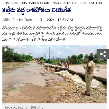
HOME
»
ANDHRA PRADESH
»
KRISHNA
»
TRAFFIC HALTED AT KATLERU
కట్లేరు వద్ద రాకపోకలు నిలిపివేత
ABN
, Publish Date - Jul 31 , 2024 | 12:21 AM
తోటమూల - వినగడప రహదారిలోని కట్లేరు బ్రిడ్జ్‌ డైవర్షన్‌ రహదారిపై
గత రాత్రి కురిసిన వర్షానికి పై నుంచి వరద రావడంతో మంగళవారం
నుంచి మరోమారు రాకపోకలు నిలిపివేశారు.
గస్తీ నిర్వహిస్తున్న పోలీసులు