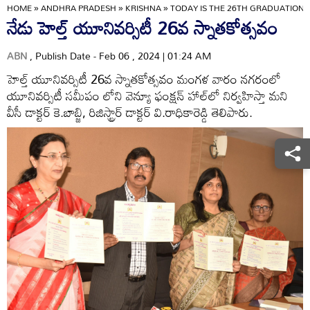
HOME
»
ANDHRA PRADESH
»
KRISHNA
»
TODAY IS THE 26TH GRADUATION 
నేడు హెల్త్‌ యూనివర్సిటీ 26వ స్నాతకోత్సవం
ABN
, Publish Date - Feb 06 , 2024 | 01:24 AM
హెల్త్‌ యూనివర్సిటీ 26వ స్నాతకోత్సవం మంగళ వారం నగరంలో
యూనివర్సిటీ సమీపం లోని వెన్యూ ఫంక్షన్‌ హాల్‌లో నిర్వహిస్తా మని
వీసీ డాక్టర్‌ కె.బాబ్జి, రిజిస్ట్రార్‌ డాక్టర్‌ వి.రాధికారెడ్డి తెలిపారు.