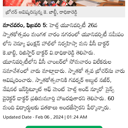
బ్రోచర్‌ ఆవిష్కరిస్తున్న కె. బాబ్జీ, రాధికారెడ్డి
మాచవరం, ఫిబ్రవరి 5:
హెల్త్‌ యూనివర్సిటీ 26వ
స్నాతకోత్సవం మంగళ వారం నగరంలో యూనివర్సిటీ సమీపం
లోని వెన్యూ ఫంక్షన్‌ హాల్‌లో నిర్వహిస్తా మని వీసీ డాక్టర్‌
కె.బాబ్జి, రిజిస్ట్రార్‌ డాక్టర్‌ వి.రాధికారెడ్డి తెలిపారు.
యూనివర్సిటీలోని వీసీ చాంబర్‌లో సోమవారం విలేకరుల
సమావేశంలో వారు మాట్లాడారు. స్నాతకో త్సవ బ్రోచర్‌ను వారు
ఆవిష్కరించారు. స్నాతకోత్సవానికి గవర్నర్‌ అబ్దుల్‌ నజీర్‌,
నేషనల్‌ ఇన్‌స్టిట్యూట్‌ ఆఫ్‌ మెంట్‌ హెల్త్‌ అండ్‌ న్యూరో సైన్స్‌
డైరెక్టర్‌ డాక్టర్‌ ప్రతిమమూర్తి హాజరవుతారని తెలిపారు. 60
మంది విద్యార్థులకు పతకాలు అందజేస్తారని పేర్కొన్నారు.
Updated Date - Feb 06 , 2024 | 01:24 AM