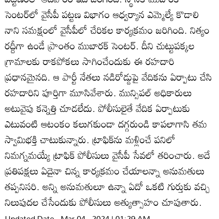
సెంటర్‌లో వైసీపీ పట్టణ విభాగం ఆధ్వర్యాన ఎమ్మెల్యే కొడాలి
నాని సమక్షంలో వైసీపీలో చేరికల కార్యక్రమం జరిగింది. నిత్యం
రద్దీగా ఉండే ప్రాంతం ముబారక్‌ సెంటర్‌. దీని చుట్టుపక్కల
గ్రామాలకు రాకపోకలు సాగించేందుకు ఈ రహదారి
ప్రధానమైనది. ఆ పార్టీ నేతలు నడిరోడ్డుపై వేదికను ఏర్పాటు చేసి
రహదారిని పూర్తిగా మూసివేశారు. మున్సిపల్‌ అధికారులు
అటువైపు కన్నెత్తి చూడలేదు. పోలీసులైతే వేదిక ఏర్పాటుకు
ఎటువంటి ఆటంకం కలుగకుండా దగ్గరుండి కాపలాగాసి తమ
స్వామిభక్తి చాటుకున్నారు. ట్రాఫిక్‌ను మళ్లించే పనిలో
నిమగ్నమయ్యే ట్రాఫిక్‌ పోలీసులు వైసీపీ సేవలో తరించారు. అదే
ప్రతిపక్షలు ఏదైనా చిన్న కార్యక్రమం చేయాలన్నా అనుమతులు
తప్పనిసరి. అన్ని అనుమతులూ ఉన్నా ఏదో ఒకటి గుర్తుకు వచ్చి
నిలుపుదల చేసేందుకు పోలీసులు అత్యుత్సాహం చూపుతారు.
Updated Date - Mar 04 , 2024 | 01:29 AM