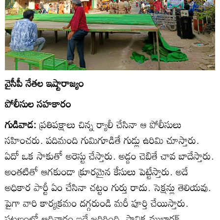
వైసీపీ నేతల ఇష్టారాజ్యం
పోలీసుల సహకారం
గుడివాడ:
ప్రతిపక్షాలు చిన్న ర్యాలీ చేసినా ఆ పోలీసులు
సహించరు. పదిమంది గుమిగూడితే గుడ్లు ఉరిమి చూస్తారు.
ఏదో ఒక సాకుతో అరెస్టు చేస్తారు. అడ్డం చెబితే చావ బాదేస్తారు.
అంతటితో ఆగకుండా క్రూరమైన కేసులు పెట్టేస్తారు. అదే
అధికార పార్టీ ఏం చేసినా చట్టం గుర్తు రాదు. సెక్షన్లు తెలియవు.
పైగా వారి కార్యక్రమం దగ్గరుండి మరీ పూర్తి చేయిస్తారు.
పట్టణంలో ఆదివారం ఇదే జరిగింది. స్థానిక ముబారక్‌