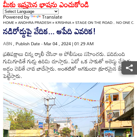
మీకు ఇష్టమైన భాషను ఎంచుకోండి
Powered by
Translate
HOME
»
ANDHRA PRADESH
»
KRISHNA
»
STAGE ON THE ROAD... NO ONE CA
నడిరోడ్డుపై వేదిక... ఆపేది ఎవరిక!
ABN
, Publish Date - Mar 04 , 2024 | 01:29 AM
ప్రతిపక్షాలు చిన్న ర్యాలీ చేసినా ఆ పోలీసులు సహించరు. పదిమంది
గుమిగూడితే గుడ్లు ఉరిమి చూస్తారు. ఏదో ఒక సాకుతో అరెస్టు చేస్తారు.
అడ్డం చెబితే చావ బాదేస్తారు. అంతటితో ఆగకుండా క్రూరమైన కేసులు
పెట్టేస్తారు.