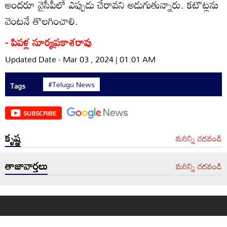
అందరూ వైసీపీలో ఎప్పుడు చేరావని అడుగుతున్నారు. కటౌట్లను
వెంటనే తొలగించాలి.
- పిపళ్ల సూర్యప్రకాశరావు
Updated Date - Mar 03 , 2024 | 01:01 AM
#Telugu News
Tags
SUBSCRIBE
కృష్ణ
మరిన్ని చదవండి
తాజావార్తలు
మరిన్ని చదవండి