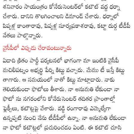
శనివారం సాయంత్రం కోనేరుసెంటర్‌లో కటౌట్‌ వద్ద ధర్నా
చేశారు. దానిని తొలగించాలని డిమాండ్‌ చేశారు. ధర్నాలో
పిప్పళ్ల కాంతారావు, పిప్పళ్ల సూర్యప్రకాశరావు, కట్టా దుర్గ టీడీపీ
నేతలు పాల్గొన్నారు.
వైసీపీలో ఎప్పుడు చేరావంటున్నారు
ఏడాది క్రితం పార్టీ పర్యటనలో భాగంగా మా ఇంటికి వైసీపీ
మచిలీపట్నం అభ్యర్థి పేర్ని కిట్టు వచ్చారు. మేము టీ ఇస్తే కిట్టు
తాగారు. ఆ సమయంలో నాతో కిట్టు మాట్లాడారు. నాకు
తెలియకుండా ఫొటోలు తీశారు. నా అనుమతి లేకుండా నా
ఫొటో ను నగరంలోని కోనేరుసెంటర్‌ తదితర ప్రాంతాల్లో
ఫ్లెక్సీలు, కటౌట్లపై వేశారు. వడ్డి రంగారావు ఎమ్మెల్యేగా
ఉన్నప్పటి నుంచి నేను టీడీపీలో ఉన్నా. నా అనుమతి లేకుండా
నా ఫొటో కటౌట్లలో ప్రచురించడం ఏంటి. ఈ కటౌట్‌ చూసి