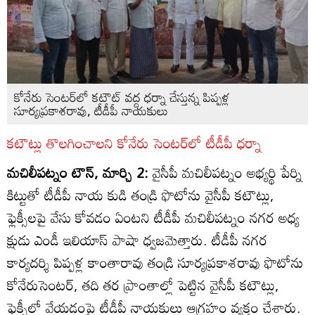
కోనేరు సెంటర్‌లో కటౌట్‌ వద్ద ధర్నా చేస్తున్న పిప్పళ్ల
సూర్యప్రకాశరావు, టీడీపీ నాయకులు
కటౌట్లు తొలగించాలని కోనేరు సెంటర్‌లో టీడీపీ ధర్నా
మచిలీపట్నం టౌన్‌, మార్చి 2:
వైసీపీ మచిలీపట్నం అభ్యర్థి పేర్ని
కిట్టుతో టీడీపీ నాయ కుడి తండ్రి ఫొటోను వైసీపీ కటౌట్లు,
ఫ్లెక్సీలపై వేసు కోవడం ఏంటని టీడీపీ మచిలీపట్నం నగర అధ్య
క్షుడు ఎండీ ఇలియాస్‌ పాషా ధ్వజమెత్తారు. టీడీపీ నగర
కార్యదర్శి పిప్పళ్ల కాంతారావు తండ్రి సూర్యప్రకాశరావు ఫొటోను
కోనేరుసెంటర్‌, తది తర ప్రాంతాల్లో పెట్టిన వైసీపీ కటౌట్లు,
ఫ్లెక్సీల్లో వేయడంపై టీడీపీ నాయకులు ఆగ్రహం వ్యక్తం చేశారు.