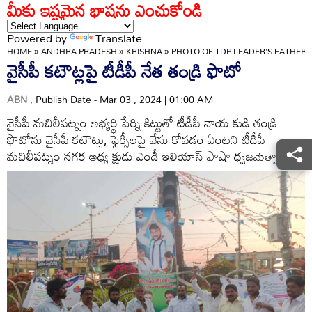
మీకు ఇష్టమైన భాషను ఎంచుకోండి
Powered by
Translate
HOME
»
ANDHRA PRADESH
»
KRISHNA
»
PHOTO OF TDP LEADER'S FATHER 
వైసీపీ కటౌట్లపై టీడీపీ నేత తండ్రి ఫొటో
ABN
, Publish Date - Mar 03 , 2024 | 01:00 AM
వైసీపీ మచిలీపట్నం అభ్యర్థి పేర్ని కిట్టుతో టీడీపీ నాయ కుడి తండ్రి
ఫొటోను వైసీపీ కటౌట్లు, ఫ్లెక్సీలపై వేసు కోవడం ఏంటని టీడీపీ
మచిలీపట్నం నగర అధ్య క్షుడు ఎండీ ఇలియాస్‌ పాషా ధ్వజమెత్తారు.