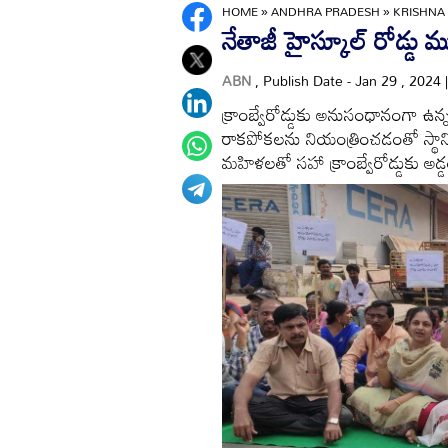
HOME
»
ANDHRA PRADESH
»
KRISHNA
నేతాజీ హైస్కూల్‌ రోడ్డు 
ABN
, Publish Date - Jan 29 , 2024
క్రాంబ్వేరోడ్డుకు అనుసంధానంగా ఉన్న న
రాకపోకలను నియంత్రించడంతో స్థాన
మహిళలతో సహా క్రాంబ్వేరోడ్డుకు అడ