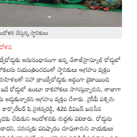
ందోళన చేస్తున్న స్థానికులు
ఆందోళన
ంబ్వేరోడ్డుకు అనుసంధానంగా ఉన్న నేతాజీహైస్కూల్‌ రోడ్డులో
రాకపోకలను నియంత్రించడంతో స్థానికులు ఆగ్రహం వ్యక్తం
ిళలతో సహా క్రాంబ్వేరోడ్డుకు అడ్డంగా బైఠాయించి
 ఇదే రోడ్డులో ఉంటూ రాకపోకలు సాగిస్తున్నామని, తాజాగా
ు అడ్డుకున్నారని ఆగ్రహం వ్యక్తం చేశారు. వైసీపీ పశ్చిమ
న్‌ కార్పొరేటర్‌ పి.చైతన్యరెడ్డి, 42వ డివిజన్‌ జనసేన
్కడకు చేరుకుని ఆందోళనకు మద్దతు పలికారు. రోడ్డును
ికాదని, సమస్యకు పరిష్కారం చూపుతామని నాయకులు