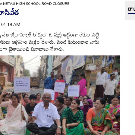
»
NETAJI HIGH SCHOOL ROAD CLOSURE
తాజ
మూసివేత
 | 01:19 AM
ేతాజీహైస్కూల్‌ రోడ్డులో ఓ వ్యక్తి అడ్డంగా రేకుల పెట్టి
ికులు ఆగ్రహం వ్యక్తం చేశారు. వంద కుటుంబాల వారు
్డంగా బైఠాయించి నినాదాలు చేశారు.