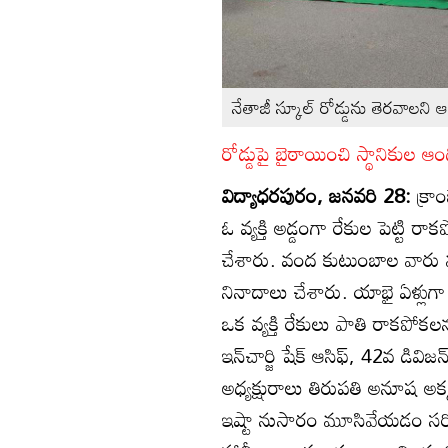
నేతాజీ స్కూల్‌ రోడ్డును తెరవాలని ఆ
రోడ్డుపై బైఠాయించి స్థానికుల 
విద్యాధరపురం, జనవరి 28:
క్రా
ఓ వ్యక్తి అడ్డంగా రేకుల పెట్టి 
చేశారు. వంద కుటుంబాల వారు మహ
నినాదాలు చేశారు. యాభై ఏళ్లుగా
ఒక వ్యక్తి రేకులు పాతి రాకపోకలన
ఇన్‌చార్జి షేక్‌ ఆసిఫ్‌, 42వ డివిజ
అధ్యక్షురాలు తిరుపతి అనూష అక
ఇష్టా నుసారం మూసివేయడం సర