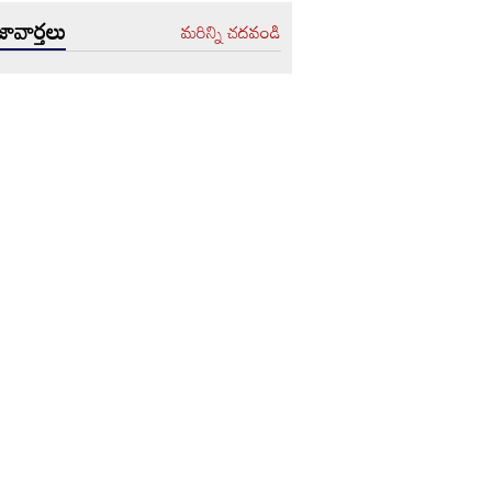
ావార్తలు
మరిన్ని చదవండి