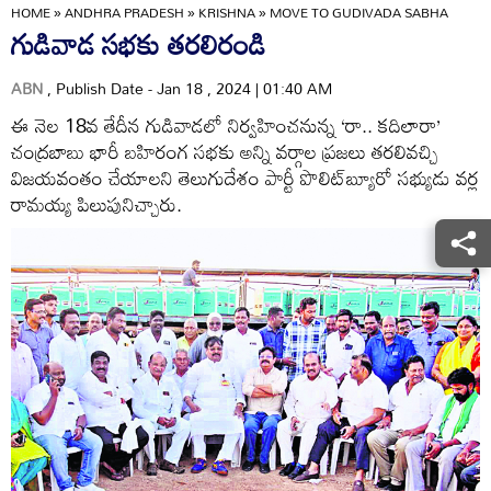
HOME
»
ANDHRA PRADESH
»
KRISHNA
»
MOVE TO GUDIVADA SABHA
గుడివాడ సభకు తరలిరండి
ABN
, Publish Date - Jan 18 , 2024 | 01:40 AM
ఈ నెల 18వ తేదీన గుడివాడలో నిర్వహించనున్న ‘రా.. కదిలారా’
చంద్రబాబు భారీ బహిరంగ సభకు అన్ని వర్గాల ప్రజలు తరలివచ్చి
విజయవంతం చేయాలని తెలుగుదేశం పార్టీ పొలిట్‌బ్యూరో సభ్యుడు వర్ల
రామయ్య పిలుపునిచ్చారు.