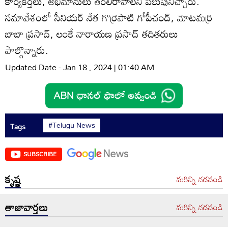
కార్యకర్తలు, అభిమానులు తరలిరావాలని పిలుపునిచ్చారు.
సమావేశంలో సీనియర్‌ నేత గొర్రెపాటి గోపీచంద్‌, మోటమర్రి
బాబా ప్రసాద్‌, లంకే నారాయణ ప్రసాద్‌ తదితరులు
పాల్గొన్నారు.
Updated Date - Jan 18 , 2024 | 01:40 AM
#Telugu News
Tags
SUBSCRIBE
కృష్ణ
మరిన్ని చదవండి
తాజావార్తలు
మరిన్ని చదవండి