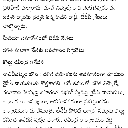
ప్రత్తిపాటి పుల్లారావు, మాజీ ఎమ్మెల్యే రావి వెంకటేశ్వరరావు,
అర్బన్‌ బ్యాంకు చైర్మన్‌ పిన్నమనేని బాబ్జీ, టీడీపీ శ్రేణులు
పాల్గొన్నారు.
మీడియా సమావేశంలో టీడీపీ నేతలు
దళిత మహిళా నేతకు అవమానం సిగ్గుచేటు
కొల్లు రవీంద్ర ఆవేదన
మచిలీపట్నం టౌన్‌ : దళిత మహిళలను అవమానంగా చూడటం
వైసీపీ నాయకులకు కొత్తకాదని, అదే క్రమంలో దళిత ఎమ్మెల్యే
తంగిరాల సౌమ్యపై బహిరంగ సభలో స్ర్కీన్‌పై వైసీపీ నాయకులు,
అధికారులు అసభ్యంగా, అవమానకరంగా ప్రదర్శించడం
అన్యాయమని మాజీమంత్రి, టీడీపీ పొలిట్‌ బ్యూరో సభ్యుడు కొల్లు
రవీంద్ర ఆవేదన వ్యక్తం చేశారు. రవీంద్ర కార్యాలయం వద్ద