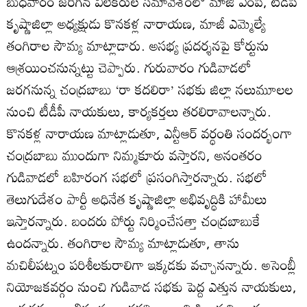
బుధవారం జరిగిన విలేకరుల సమావేశంలో మాజీ ఎంపీ, టీడీపీ
కృష్ణాజిల్లా అధ్యక్షుడు కొనకళ్ల నారాయణ, మాజీ ఎమ్మెల్యే
తంగిరాల సౌమ్య మాట్లాడారు. అసభ్య ప్రదర్శనపై కోర్టును
ఆశ్రయించనున్నట్టు చెప్పారు. గురువారం గుడివాడలో
జరగనున్న చంద్రబాబు ‘రా కదలిరా’ సభకు జిల్లా నలుమూలల
నుంచి టీడీపీ నాయకులు, కార్యకర్తలు తరలిరావాలన్నారు.
కొనకళ్ల నారాయణ మాట్లాడుతూ, ఎన్టీఆర్‌ వర్ధంతి సందర్భంగా
చంద్రబాబు ముందుగా నిమ్మకూరు వస్తారని, అనంతరం
గుడివాడలో బహిరంగ సభలో ప్రసంగిస్తారన్నారు. సభలో
తెలుగుదేశం పార్టీ అధినేత కృష్ణాజిల్లా అభివృద్ధికి హామీలు
ఇస్తారన్నారు. బందరు పోర్టు నిర్మించేసత్తా చంద్రబాబుకే
ఉందన్నారు. తంగిరాల సౌమ్య మాట్లాడుతూ, తాను
మచిలీపట్నం పరిశీలకురాలిగా ఇక్కడకు వచ్చానన్నారు. అసెంబ్లీ
నియోజకవర్గం నుంచి గుడివాడ సభకు పెద్ద ఎత్తున నాయకులు,