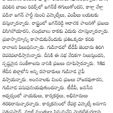
వదిలిన బాణం రివర్స్‌లో జగన్‌కే తగులుతోందని, కాళ్లా వేళ్లా
పడినా జగన్‌ పార్టీ నుంచి ఎమ్మెల్యేలు, ఎంపీలు బయటకు
వస్తున్నారన్నారు. రాష్ట్రంలో జగన్‌రెడ్డి ఆరాచక పాలనతో ప్రజలు
విసిగిపోయారని, చంద్రబాబు రాకకు ఎదురు చూస్తున్నారన్నారు.
ప్రజాస్వామ్యాన్ని కాపాడుకునేందుకు ప్రతిఒక్కరూ కదిలి
రావాలని పిలుపునిచ్చారు. గుడివాడలో టీడీపీ జెండాను తిరిగి
రెపరెపలాడిస్తామన్నారు. దీనికి ఈ సభ వేదికగా నిలుస్తుందని,
స్పష్టమైన సంకేతాలను నానికి ప్రజలు చూపిస్తారన్నారు. 18వ
తేదీన జిల్లాలోని అన్ని రహదారులు గుడివాడ వైపే
వస్తాయన్నారు. అంచనాలకు మించి ప్రజలు హాజరవుతారని,
గుడివాడ పసుపుమయవుతుందన్నారు. టీడీపీ, జనసేన
ఆధ్వర్యంలో నాయకులు, కార్యకర్తలు, అభిమానులు
తరలిరానున్నారన్నారు. కార్యక్రమంలో రేపల్లె ఎమ్మెల్యే అనగాని
సత్యప్రసాద్‌, మాజీ మంత్రులు పిన్నమనేని వెంకటేశ్వరరావు,