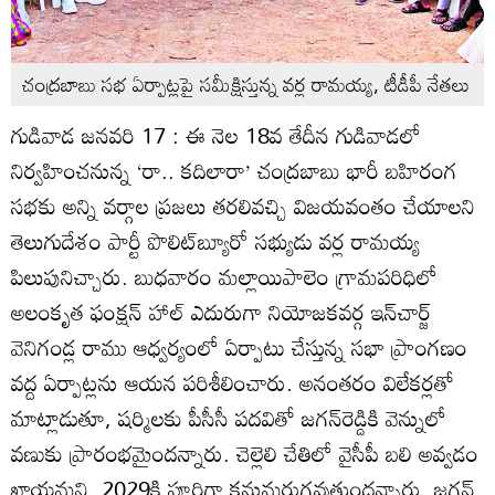
చంద్రబాబు సభ ఏర్పాట్లపై సమీక్షిస్తున్న వర్ల రామయ్య, టీడీపీ నేతలు
గుడివాడ జనవరి 17 : ఈ నెల 18వ తేదీన గుడివాడలో
నిర్వహించనున్న ‘రా.. కదిలారా’ చంద్రబాబు భారీ బహిరంగ
సభకు అన్ని వర్గాల ప్రజలు తరలివచ్చి విజయవంతం చేయాలని
తెలుగుదేశం పార్టీ పొలిట్‌బ్యూరో సభ్యుడు వర్ల రామయ్య
పిలుపునిచ్చారు. బుధవారం మల్లాయిపాలెం గ్రామపరిధిలో
అలంకృత ఫంక్షన్‌ హాల్‌ ఎదురుగా నియోజకవర్గ ఇన్‌చార్జ్‌
వెనిగండ్ల రాము ఆధ్వర్యంలో ఏర్పాటు చేస్తున్న సభా ప్రాంగణం
వద్ద ఏర్పాట్లను ఆయన పరిశీలించారు. అనంతరం విలేకర్లతో
మాట్లాడుతూ, షర్మిలకు పీసీసీ పదవితో జగన్‌రెడ్డికి వెన్నులో
వణుకు ప్రారంభమైందన్నారు. చెల్లెలి చేతిలో వైసీపీ బలి అవ్వడం
ఖాయమని, 2029కి పూర్తిగా కనుమరుగవుతుందన్నారు. జగన్‌