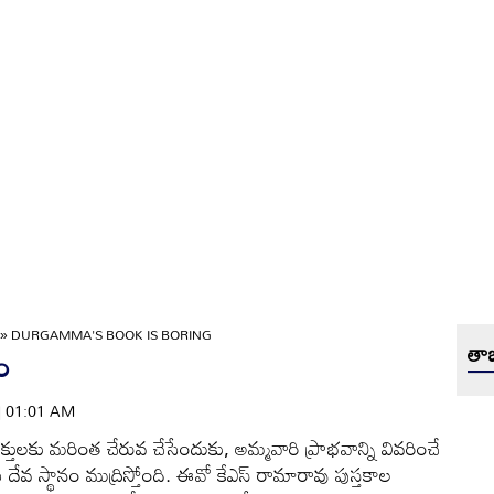
»
DURGAMMA'S BOOK IS BORING
తాజ
ం
 | 01:01 AM
 భక్తులకు మరింత చేరువ చేసేందుకు, అమ్మవారి ప్రాభవాన్ని వివరించే
ి దేవ స్థానం ముద్రిస్తోంది. ఈవో కేఎస్‌ రామారావు పుస్తకాల