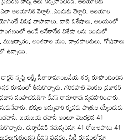
నం ప్రచురణ బాధ్య తలు నిర్వహించింది. ఆలయాలకు
లు ఎలా ఆలయానికి వెళ్లాలి..ఎందుకు వెళ్లాలి, ఆలయాల
ియోగించే వివిధ వాహనాలు, వాటి విశేషాలు, ఆలయంలో
ప్రాంగణంలో ఉండే అనేకానేక విశేషా లను ఇందులో
, ముఖద్వారం, అంతరాల యం, ద్వారపాలకులు, గోపురాలు
ంలో ఉన్నాయి.
డాక్టర్‌ సృష్టి లక్ష్మీ సీతారామాంజనేయ శర్మ రూపొందించిన
పుస్తక రూపంలో తీసుకొచ్చారు. గరికపాటి వెంకట ప్రభాకర్‌
ప్రధాన సంపాదకుడిగా కేఎస్‌ రామారావు వ్యవహరించారు.
సుకునేవారు, భక్తుల అమ్మవారి కృపకు పాత్రుల య్యేందుకు
జయభవానీ, జయజయ భవానీ అంటూ మొదలైన 41
కొచ్చారు. దుర్గాదేవికి నమస్కరిస్తూ 41 రోజులపాటు 41
ేలుకలుగుతుందని దీనిని పుస్తకం, సీడీ రూపంలోనూ