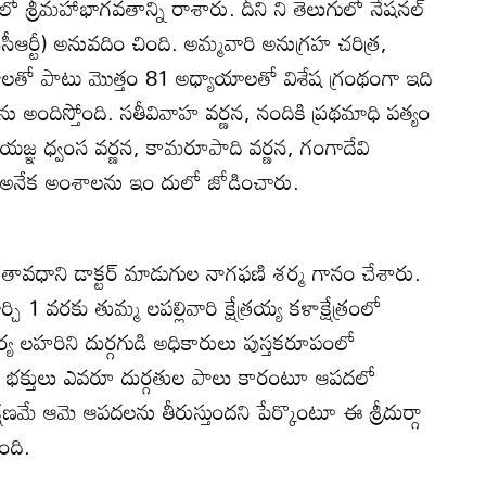
 శ్రీమహాభాగవతాన్ని రాశారు. దీని ని తెలుగులో నేషనల్‌
(ఎన్‌సీఆర్టీ) అనువదిం చింది. అమ్మవారి అనుగ్రహ చరిత్ర,
నాలతో పాటు మొత్తం 81 అధ్యాయాలతో విశేష గ్రంథంగా ఇది
ు అందిస్తోంది. సతీవివాహ వర్ణన, నందికి ప్రథమాధి పత్యం
్షయజ్ఞ ధ్వంస వర్ణన, కామరూపాది వర్ణన, గంగాదేవి
నేక అంశాలను ఇం దులో జోడించారు.
శతావధాని డాక్టర్‌ మాడుగుల నాగఫణి శర్మ గానం చేశారు.
ి 1 వరకు తుమ్మ లపల్లివారి క్షేత్రయ్య కళాక్షేత్రంలో
య లహరిని దుర్గగుడి అధికారులు పుస్తకరూపంలో
చిన భక్తులు ఎవరూ దుర్గతుల పాలు కారంటూ ఆపదలో
తక్షణమే ఆమె ఆపదలను తీరుస్తుందని పేర్కొంటూ ఈ శ్రీదుర్గా
ంది.