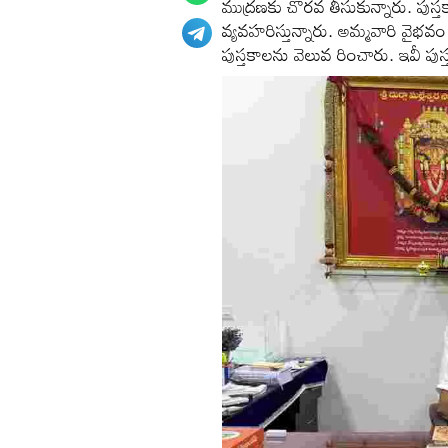
ముద్రణకు చొరవ తీసుకున్నారు. పుస
వ్యవహరిస్తున్నారు. అమ్మవారి వైభ
పుస్తకాలను వెలువ రించారు. ఇవీ పుస్