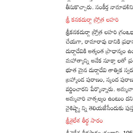
తీసుకొచ్చారు. సంకీర్త నామావళిని
శ్రీ కనకదుర్గా స్ర్తోత్ర లహరి
శ్రీకనకదుర్గా స్ర్తోత్ర లహరి గ్
చేయగా, రామారావు దానికి ప్రధా
దుర్గాదేవికి అత్యంత ప్రాధాన్యం
మహాత్యాన్ని అనేక సూక్తా లతో ప
భూత మైన దుర్గాదేవి తాత్విక స్
బ్రహ్మాండ పురాణం, స్కంద పురాణ
వర్ణించారని పేర్కొన్నారు. అమ్మవారి
అమ్మవారి వాత్సల్యం ఉంటుం దని
వైశిష్ట్యా న్ని తెలియజేసేందుకు ప
శ్రీశైలేశ తీర్థ సారం
శ్రీశైలేశ తీర్థసారం గ్రంథాన్ని 1