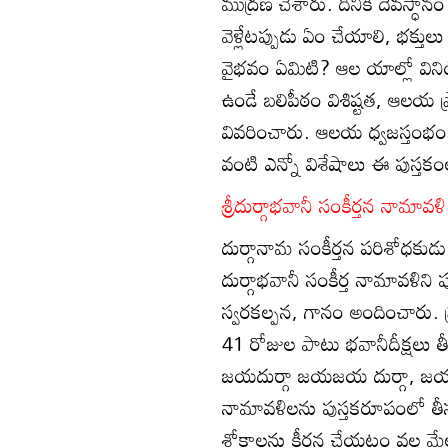
ముద్రణ చేశారు. దీనికి దేవస్ధా
వెళ్లేటప్పుడు ఏం చేయాలి, భక్తు
వైభవం ఏమిటి? ఆల యాల్లో విన
ఉండే బలిపీఠం విశిష్టత, ఆలయ 
వివరించారు. ఆలయ ధ్వజస్తంభం
వంటి ఎన్నో విశేషాలు ఈ పుస్తక
శ్రీదుర్గాభవానీ సంకీర్తన నామావళి
దుర్గానామ సంకీర్తన పరిశోధకుడు 
దుర్గాభవానీ సంకీర్త నామావళిని 
స్వరకల్పన, గానం అందించారు. 
41 రోజుల పాటు భవానీదీక్షలు తీ
జయదుర్గా జయజయ దుర్గా, 
నామావళిలను పుస్తకరూపంలో తీసు
శ్లోకాలను కీర్తన చేయటం వల్ల మ