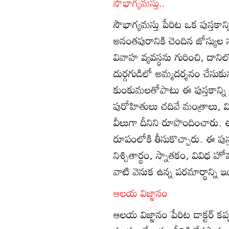
సౌభాగ్యమస్తు..
సౌభాగ్యమస్తు పేరిట ఒక పుస్తకాన
అనంతపురానికి చెందిన జోస్యుల 
వివాహ వ్యవస్ధను గురించి, దాని
దుర్గగుడిలో అమ్మదర్శనం చేసు
కుంకుమలతోపాటు ఈ పుస్తకాన్ని
పురోహితులు చదివే మంత్రాలు, వ
వీలుగా దీనిని రూపొందించారు.
రూపంలోకి తీసుకొచ్చారు. ఈ పు
నిశ్చితార్థం, స్నాతకం, వివి
వాటి వెనుక ఉన్న పరమార్థాన్ని 
ఆలయ విజ్ఞానం
ఆలయ విజ్ఞానం పేరిట డాక్టర్‌ క