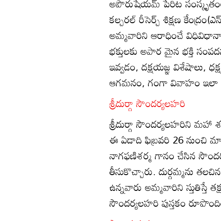
అపౌరుషేయమ్‌ పేరిట సంస్కృతంలో
కల్చరల్‌ రీసెర్చ్‌ శిక్షణ కేంద్రం
అమ్మవారిని ఆరాధించే విధివిధా
భక్తులకు అపార మైన భక్తి సంపదన
ఇవ్వడం, దక్షయజ్ఞ విశేషాలు, ధక
ఆగమనం, గంగా వివాహం ఇలా అ
శ్రీదుర్గా సౌందర్యలహరి
శ్రీదుర్గా సౌందర్యలహరిని మహా 
ఈ ఏడాది ఫిబ్రవరి 26 నుంచి మార్చ
నాగఫణిశర్మ గానం చేసిన సౌందర్
తీసుకొచ్చారు. దుర్గమ్మను తల
ఉన్నవారు అమ్మవారిని స్తుతిస్తే 
సౌందర్యలహరి పుస్తకం రూపొంది