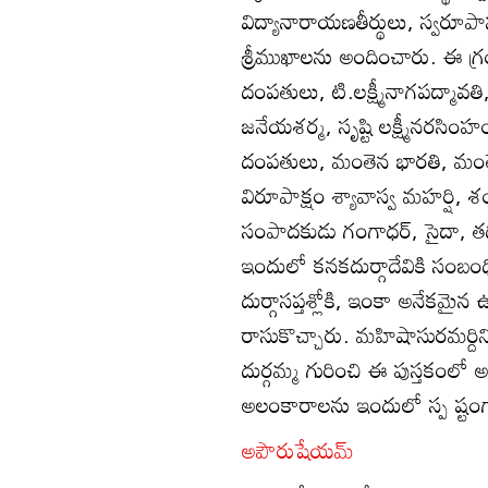
విద్యానారాయణతీర్థులు, స్వరూపా
శ్రీముఖాలను అందించారు. ఈ గ
దంపతులు, టి.లక్ష్మీనాగపద్మావతి, ల
జనేయశర్మ, సృష్టి లక్ష్మీనరసింహం
దంపతులు, మంతెన భారతి, మంతె
విరూపాక్షం శ్యావాస్వ మహర్షి, 
సంపాదకుడు గంగాధర్‌, సైదా,
ఇందులో కనకదుర్గాదేవికి సంబంధించ
దుర్గాసప్తశ్లోకి, ఇంకా అనేకమై
రాసుకొచ్చారు. మహిషాసురమర్దిన
దుర్గమ్మ గురించి ఈ పుస్తకంలో 
అలంకారాలను ఇందులో స్ప ష్టంగ
అపౌరుషేయమ్‌