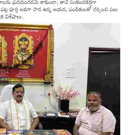
్తకాలను ప్రచురించడమే కాకుండా, తానే సంకలనకర్తగా
వం పట్ల పూర్తి అవగా హన ఉన్న ఆయన, పండితులతో చర్చించి పలు
తక విశేషాలు..