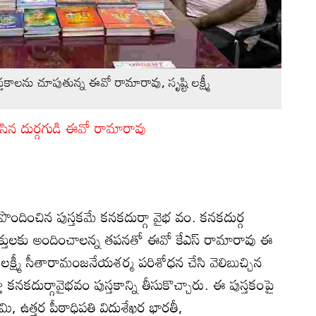
ుస్తకాలను చూపుతున్న ఈవో రామారావు, సృష్టి లక్ష్మీ
చేసిన దుర్గగుడి ఈవో రామారావు
 రూపొందించిన పుస్తకమే కనకదుర్గా వైభ వం. కనకదుర్గ
ులకు అందించాలన్న తపనతో ఈవో కేఎస్‌ రామారావు ఈ
టి లక్ష్మీ సీతారామంజనేయశర్మ పరిశోధన చేసి వెలిబుచ్చిన
కదుర్గావైభవం పుస్తకాన్ని తీసుకొచ్చారు. ఈ పుస్తకంపై
వామి, ఉత్తర పీఠాధిపతి విదుశేఖర భారతీ,