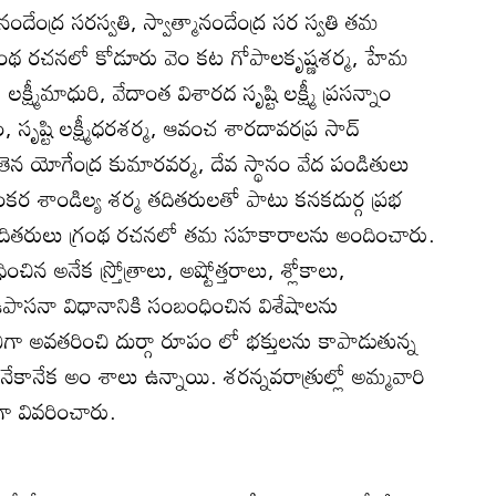
నందేంద్ర సరస్వతి, స్వాత్మానందేంద్ర సర స్వతి తమ
్రంథ రచనలో కోడూరు వెం కట గోపాలకృష్ణశర్మ, హేమ
క్ష్మీమాధురి, వేదాంత విశారద సృష్టి లక్ష్మీ ప్రసన్నాం
, సృష్టి లక్ష్మీధరశర్మ, ఆవంచ శారదావరప్ర సాద్‌
న యోగేంద్ర కుమారవర్మ, దేవ స్థానం వేద పండితులు
శంకర శాండిల్య శర్మ తదితరులతో పాటు కనకదుర్గ ప్రభ
 తదితరులు గ్రంథ రచనలో తమ సహకారాలను అందించారు.
ిన అనేక స్ర్తోత్రాలు, అష్టోత్తరాలు, శ్లోకాలు,
న ఉపాసనా విధానానికి సంబంధించిన విశేషాలను
ిగా అవతరించి దుర్గా రూపం లో భక్తులను కాపాడుతున్న
అనేకానేక అం శాలు ఉన్నాయి. శరన్నవరాత్రుల్లో అమ్మవారి
ా వివరించారు.