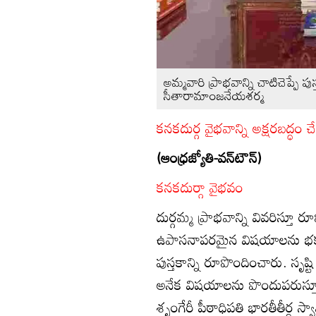
అమ్మవారి ప్రాభవాన్ని చాటిచెప్పే ప
సీతారామాంజనేయశర్మ
కనకదుర్గ వైభవాన్ని అక్షరబద్ధం 
(ఆంధ్రజ్యోతి-వన్‌టౌన్‌)
కనకదుర్గా వైభవం
దుర్గమ్మ ప్రాభవాన్ని వివరిస్తూ
ఉపాసనాపరమైన విషయాలను భక్త
పుస్తకాన్ని రూపొందించారు. సృష్
అనేక విషయాలను పొందుపరుస్తూ కన
శృంగేరీ పీఠాధిపతి భారతీతీర్థ స్