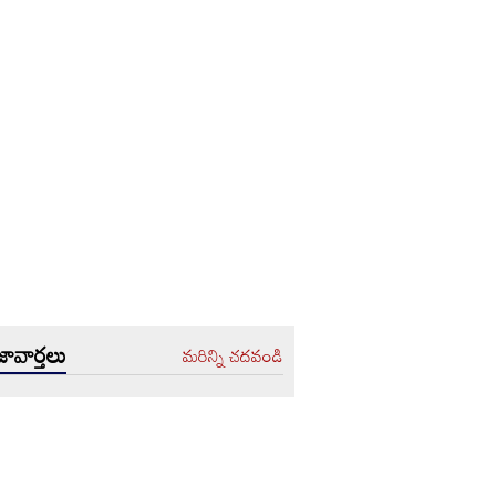
ావార్తలు
మరిన్ని చదవండి