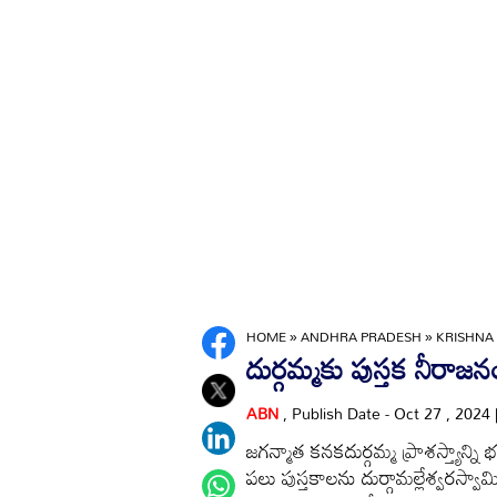
HOME
»
ANDHRA PRADESH
»
KRISHNA
దుర్గమ్మకు పుస్తక నీరాజన
ABN
, Publish Date - Oct 27 , 2024
జగన్మాత కనకదుర్గమ్మ ప్రాశస్త్యాన్ని
పలు పుస్తకాలను దుర్గామల్లేశ్వరస్వామ