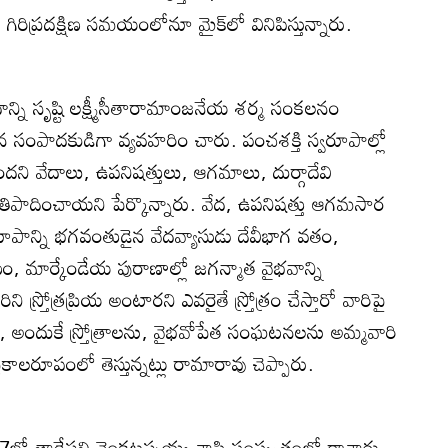
 గిరిప్రదక్షిణ సమయంలోనూ మైక్‌లో వినిపిస్తున్నారు.
రంఽథాన్ని సృష్టి లక్ష్మీసీతారామాంజనేయ శర్మ సంకలనం
న సంపాదకుడిగా వ్యవహరిం చారు. పంచశక్తి స్వరూపాల్లో
 ఉందని వేదాలు, ఉపనిషత్తులు, ఆగమాలు, దుర్గాదేవి
్రతిపాదించాయని పేర్కొన్నారు. వేద, ఉపనిషత్తు ఆగమసార
వరూపాన్ని భగవంతుడైన వేదవ్యాసుడు దేవీభాగ వతం,
ం, మార్కేండేయ పురాణాల్లో జగన్మాత వైభవాన్ని
ని స్ర్తోత్రప్రియ అంటారని ఎవరైతే స్ర్తోత్రం చేస్తారో వారిపై
, అందుకే స్ర్తోత్రాలను, వైభవోపేత సంఘటనలను అమ్మవారి
ుస్తకాలరూపంలో తెస్తున్నట్లు రామారావు చెప్పారు.
957లో తాడేపల్లి వెంకటప్పయ్య శాస్త్రి సంస్కృతంలో రాశారు.