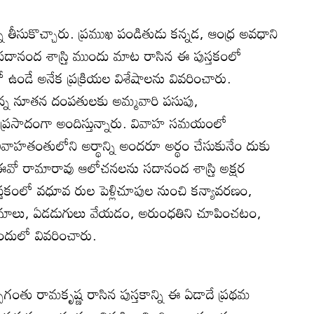
్ని తీసుకొచ్చారు. ప్రముఖ పండితుడు కన్నడ, ఆంధ్ర అవధాని
సదానంద శాస్ర్తి ముందు మాట రాసిన ఈ పుస్తకంలో
లో ఉండే అనేక ప్రక్రియల విశేషాలను వివరించారు.
కున్న నూతన దంపతులకు అమ్మవారి పసుపు,
 ప్రసాదంగా అందిస్తున్నారు. వివాహ సమయంలో
ివాహతంతులోని అర్థాన్ని అందరూ అర్థం చేసుకునేం దుకు
 ఈవో రామారావు ఆలోచనలను సదానంద శాస్ర్తి అక్షర
స్తకంలో వధూవ రుల పెళ్లిచూపుల నుంచి కన్యావరణం,
ధ హోమాలు, ఏడడుగులు వేయడం, అరుంధతిని చూపించటం,
ఇందులో వివరించారు.
ప్పగంతు రామకృష్ణ రాసిన పుస్తకాన్ని ఈ ఏడాదే ప్రథమ