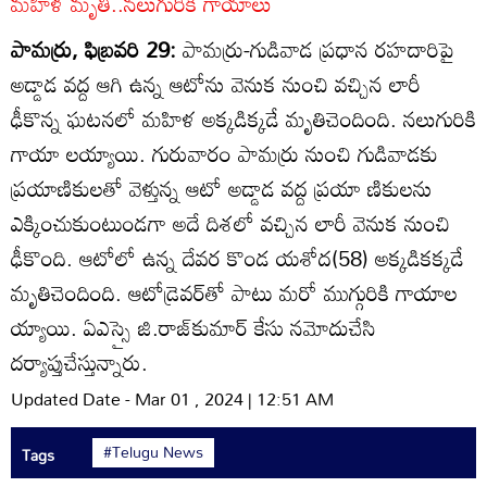
మహిళ మృతి..నలుగురికి గాయాలు
పామర్రు, ఫిబ్రవరి 29:
పామర్రు-గుడివాడ ప్రధాన రహదారిపై
అడ్డాడ వద్ద ఆగి ఉన్న ఆటోను వెనుక నుంచి వచ్చిన లారీ
ఢీకొన్న ఘటనలో మహిళ అక్కడిక్కడే మృతిచెందింది. నలుగురికి
గాయా లయ్యాయి. గురువారం పామర్రు నుంచి గుడివాడకు
ప్రయాణికులతో వెళ్తున్న ఆటో అడ్డాడ వద్ద ప్రయా ణికులను
ఎక్కించుకుంటుండగా అదే దిశలో వచ్చిన లారీ వెనుక నుంచి
ఢీకొంది. ఆటోలో ఉన్న దేవర కొండ యశోద(58) అక్కడికక్కడే
మృతిచెందింది. ఆటోడ్రెవర్‌తో పాటు మరో ముగ్గురికి గాయాల
య్యాయి. ఏఎస్సై జి.రాజ్‌కుమార్‌ కేసు నమోదుచేసి
దర్యాప్తుచేస్తున్నారు.
Updated Date - Mar 01 , 2024 | 12:51 AM
#Telugu News
Tags