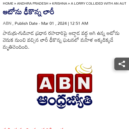
HOME
»
ANDHRA PRADESH
»
KRISHNA
»
A LORRY COLLIDED WITH AN AUTO
ఆటోను ఢీకొన్న లారీ
ABN
, Publish Date - Mar 01 , 2024 | 12:51 AM
పామర్రు-గుడివాడ ప్రధాన రహదారిపై అడ్డాడ వద్ద ఆగి ఉన్న ఆటోను
వెనుక నుంచి వచ్చిన లారీ ఢీకొన్న ఘటనలో మహిళ అక్కడిక్కడే
మృతిచెందింది.