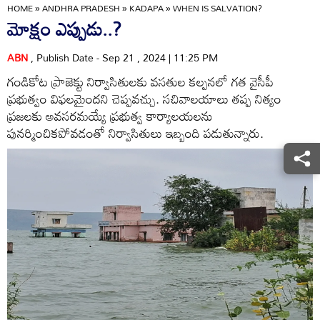
HOME
»
ANDHRA PRADESH
»
KADAPA
»
WHEN IS SALVATION?
మోక్షం ఎప్పుడు..?
ABN
, Publish Date - Sep 21 , 2024 | 11:25 PM
గండికోట ప్రాజెక్టు నిర్వాసితులకు వసతుల కల్పనలో గత వైసీపీ
ప్రభుత్వం విఫలమైందని చెప్పవచ్చు. సచివాలయాలు తప్ప నిత్యం
ప్రజలకు అవసరమయ్యే ప్రభుత్వ కార్యాలయలను
పునర్మించికపోవడంతో నిర్వాసితులు ఇబ్బంది పడుతున్నారు.