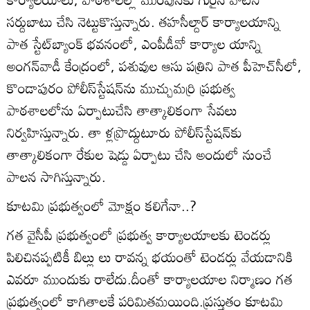
సర్దుబాటు చేసి నెట్టుకొస్తున్నారు. తహసీల్దార్‌ కార్యాలయాన్ని
పాత స్టేట్‌బ్యాంక్‌ భవనంలో, ఎంపీడీవో కార్యాల యాన్ని
అంగన్‌వాడీ కేంద్రంలో, పశువుల ఆసు పత్రిని పాత పీహెచ్‌సీలో,
కొండాపురం పోలీస్‌స్టేషన్‌ను ముచ్చుమర్రి ప్రభుత్వ
పాఠశాలలోను ఏర్పాటుచేసి తాత్కాలికంగా సేవలు
నిర్వహిస్తున్నారు. తా ళ్లప్రొద్దుటూరు పోలీస్‌స్టేషన్‌కు
తాత్కాలికంగా రేకుల షెడ్డు ఏర్పాటు చేసి అందులో నుంచే
పాలన సాగిస్తున్నారు.
కూటమి ప్రభుత్వంలో మోక్షం కలిగేనా..?
గత వైసీపీ ప్రభుత్వంలో ప్రభుత్వ కార్యాలయాలకు టెండర్లు
పిలిచినప్పటికీ బిల్లు లు రావన్న భయంతో టెండర్లు వేయడానికి
ఎవరూ ముందుకు రాలేదు.దీంతో కార్యాలయాల నిర్మాణం గత
ప్రభుత్వంలో కాగితాలకే పరిమితమయింది.ప్రస్తుతం కూటమి