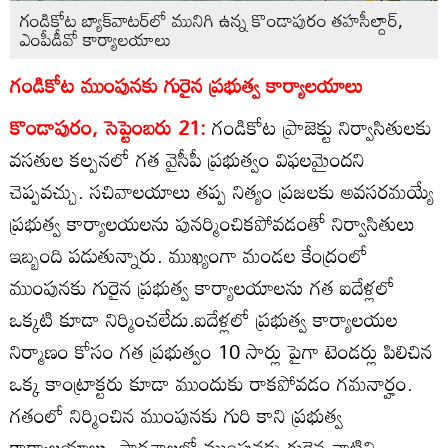
గండికోట బ్యాక్‌వాటర్‌లో మునిగి ఉన్న కొండాపురం తహసీల్దార్‌,
ఎంపీడీవో కార్యాలయాలు
గండికోట ముంపునకు గురైన ప్రభుత్వ కార్యాలయాలు
కొండాపురం, సెప్టెంబరు 21:
గండికోట ప్రాజెక్టు నిర్వాసితులకు
వసతుల కల్పనలో గత వైసీపీ ప్రభుత్వం విఫలమైందని
చెప్పవచ్చు. సచివాలయాలు తప్ప నిత్యం ప్రజలకు అవసరమయ్యే
ప్రభుత్వ కార్యాలయలను పునర్మించికపోవడంతో నిర్వాసితులు
ఇబ్బంది పడుతున్నారు. ముఖ్యంగా మండల కేంద్రంలో
ముంపునకు గురైన ప్రభుత్వ కార్యాలయాలను గత ఐదేళ్లలో
ఒక్కటి కూడా నిర్మించలేదు.ఐదేళ్లలో ప్రభుత్వ కార్యాలయల
నిర్మాణం కోసం గత ప్రభుత్వం 10 సార్లు పైగా టెండర్లు పిలిచిన
ఒక్క కాంట్రాక్టరు కూడా ముందుకు రాకపోవడం గమనార్హం.
గతంలో నిర్మించిన ముంపునకు గురి కాని ప్రభుత్వ
కార్యాలయాలు, పాఠశాలల్లో ముంపునకు గురైన వాటిని