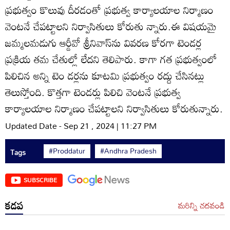
ప్రభుత్వం కొలువు దీరడంతో ప్రభుత్వ కార్యాలయాల నిర్మాణం
వెంటనే చేపట్టాలని నిర్వాసితులు కోరుతు న్నారు.ఈ విషయమై
జమ్మలమడుగు ఆర్డీవో శ్రీనివాస్‌ను వివరణ కోరగా టెండర్ల
ప్రక్రియ తమ చేతుల్లో లేదని తెలిపారు. కాగా గత ప్రభుత్వంలో
పిలిచిన అన్ని టెం డర్లను కూటమి ప్రభుత్వం రద్దు చేసినట్లు
తెలుస్తోంది. కొత్తగా టెండర్లు పిలిచి వెంటనే ప్రభుత్వ
కార్యాలయాల నిర్మాణం చేపట్టాలని నిర్వాసితులు కోరుతున్నారు.
Updated Date - Sep 21 , 2024 | 11:27 PM
#Proddatur
#Andhra Pradesh
Tags
SUBSCRIBE
కడప
మరిన్ని చదవండి