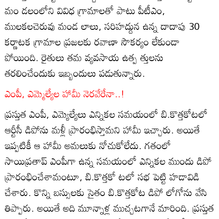
మం డలంలోని వివిధ గ్రామాలతో పాటు పీటీఎం,
ములకలచెరువు మండ లాలు, సరిహద్దున ఉన్న దాదాపు 30
కర్ణాటక గ్రామాల ప్రజలకు రవాణా సౌకర్యం లేకుండా
పోయింది. రైతులు తమ వ్యవసాయ ఉత్ప త్తులను
తరలించేందుకు ఇబ్బందులు పడుతున్నారు.
ఎంపీ, ఎమ్మెల్యేల హామీ నెరవేరేనా..!
ప్రస్తుత ఎంపీ, ఎమ్యెల్యేలు ఎన్నికల సమయంలో బి.కొత్తకోటలో
ఆర్టీసీ డిపోను మళ్లీ ప్రారంభిస్తామని హామీ ఇచ్చారు. అయితే
ఇప్పటికీ ఆ హామీ అమలుకు నోచుకోలేదు. గతంలో
సాయిప్రతాప్‌ ఎంపీగా ఉన్న సమయంలో ఎన్నికల ముందు డిపో
ప్రారంభించేశామంటూ, బి.కొత్తకో టలో సభ పెట్టి హడావిడి
చేశారు. కొన్ని బస్సులకు సైతం బి.కొత్తకోట డిపో లోగోను వేసి
తిప్పారు. అయితే అది మూన్నాళ్ల ముచ్చటగానే మారింది. ప్రస్తుత