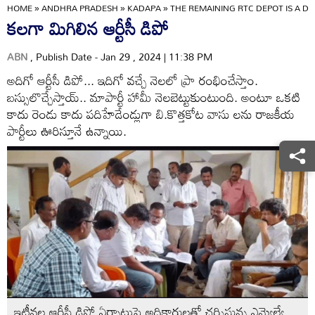
HOME
»
ANDHRA PRADESH
»
KADAPA
»
THE REMAINING RTC DEPOT IS A D
కలగా మిగిలిన ఆర్టీసీ డిపో
ABN
, Publish Date - Jan 29 , 2024 | 11:38 PM
అదిగో ఆర్టీసీ డిపో... ఇదిగో వచ్చే నెలలో ప్రా రంభించేస్తాం.
బస్సులొచ్చేస్తాయ్‌.. మాపార్టీ హామీ నెలబెట్టుకుంటుంది. అంటూ ఒకటి
కాదు రెండు కాదు పదిహేడేండ్లుగా బి.కొత్తకోట వాసు లను రాజకీయ
పార్టీలు ఊరిస్తూనే ఉన్నాయి.
ఇటీవల ఆర్టీసీ డిపో ఏర్పాటుపై అధికారులతో చర్చిస్తున్న ఎమ్యెల్యే