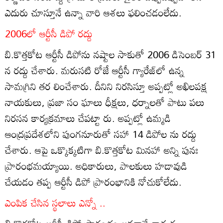
ఎదురు చూస్తూనే ఉన్నా వారి ఆశలు ఫలించడంలేదు.
2006లో ఆర్టీసీ డిపో రద్దు
బి.కొత్తకోట ఆర్టీసీ డిపోను నష్టాల సాకుతో 2006 డిసెంబర్‌ 31
న రద్దు చేశారు. మరుసటి రోజే ఆర్టీసీ గ్యారేజ్‌లో ఉన్న
సామగ్రిని తర లించేశారు. దీనిని నిరసిస్తూ అప్పట్లో అఖిలపక్ష
నాయకులు, ప్రజా సం ఘాలు ధీక్షలు, ధర్నాలతో పాటు పలు
నిరసన కార్యక్రమాలు చేపట్టా రు. అప్పట్లో ఉమ్మడి
ఆంద్రప్రదేశలోని పుంగనూరుతో సహా 14 డిపోల ను రద్దు
చేశారు. ఆపై ఒక్కొక్కటిగా బి.కొత్తకోట మినహా అన్ని పునః
ప్రారంభమయ్యాయి. అధికారులు, పాలకులు హడావుడి
చేయడం తప్ప ఆర్టీసీ డిపో ప్రారంభానికి నోచుకోలేదు.
ఎంపిక చేసిన స్థలాలు ఎన్నో ..