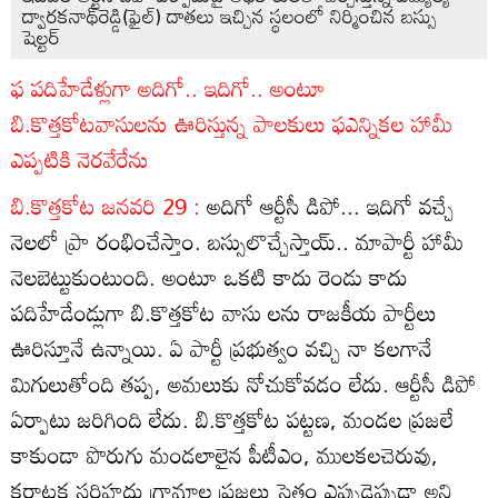
ద్వారకనాథ్‌రెడ్డి(ఫైల్‌) దాతలు ఇచ్చిన స్థలంలో నిర్మించిన బస్సు
షెల్టర్‌
ఫ పదిహేడేళ్లుగా అదిగో.. ఇదిగో.. అంటూ
బి.కొత్తకోటవాసులను ఊరిస్తున్న పాలకులు ఫఎన్నికల హామీ
ఎప్పటికి నెరవేరేను
బి.కొత్తకోట జనవరి 29 :
అదిగో ఆర్టీసీ డిపో... ఇదిగో వచ్చే
నెలలో ప్రా రంభించేస్తాం. బస్సులొచ్చేస్తాయ్‌.. మాపార్టీ హామీ
నెలబెట్టుకుంటుంది. అంటూ ఒకటి కాదు రెండు కాదు
పదిహేడేండ్లుగా బి.కొత్తకోట వాసు లను రాజకీయ పార్టీలు
ఊరిస్తూనే ఉన్నాయి. ఏ పార్టీ ప్రభుత్వం వచ్చి నా కలగానే
మిగులుతోంది తప్ప, అమలుకు నోచుకోవడం లేదు. ఆర్టీసీ డిపో
ఏర్పాటు జరిగింది లేదు. బి.కొత్తకోట పట్టణ, మండల ప్రజలే
కాకుండా పొరుగు మండలాలైన పీటీఎం, ములకలచెరువు,
కర్ణాటక సరిహద్దు గ్రామాల ప్రజలు సైతం ఎప్పుడెప్పుడా అని