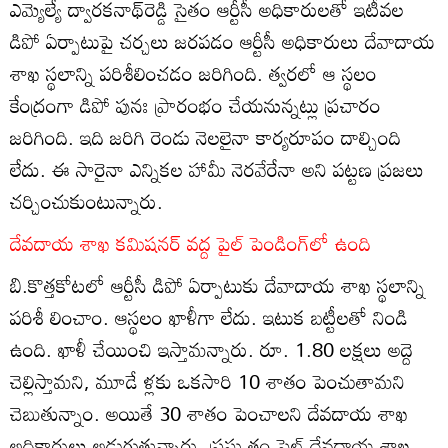
ఎమ్యెల్యే ద్వారకనాథ్‌రెడ్డి సైతం ఆర్టీసీ అధికారులతో ఇటీవల
డిపో ఏర్పాటుపై చర్చలు జరపడం ఆర్టీసీ అధికారులు దేవాదాయ
శాఖ స్థలాన్ని పరిశీలించడం జరిగింది. త్వరలో ఆ స్థలం
కేంద్రంగా డిపో పునః ప్రారంభం చేయనున్నట్లు ప్రచారం
జరిగింది. ఇది జరిగి రెండు నెలలైనా కార్యరూపం దాల్చింది
లేదు. ఈ సారైనా ఎన్నికల హామీ నెరవేరేనా అని పట్టణ ప్రజలు
చర్చించుకుంటున్నారు.
దేవదాయ శాఖ కమిషనర్‌ వద్ద పైల్‌ పెండింగ్‌లో ఉంది
బి.కొత్తకోటలో ఆర్టీసీ డిపో ఏర్పాటుకు దేవాదాయ శాఖ స్థలాన్ని
పరిశీ లించాం. ఆస్థలం ఖాళీగా లేదు. ఇటుక బట్టీలతో నిండి
ఉంది. ఖాళీ చేయించి ఇస్తామన్నారు. రూ. 1.80 లక్షలు అద్దె
చెల్లిస్తామని, మూడే ళ్లకు ఒకసారి 10 శాతం పెంచుతామని
చెబుతున్నాం. అయితే 30 శాతం పెంచాలని దేవదాయ శాఖ
అధికారులు అడుగుతున్నారు. ప్రస్తు తం పైల్‌ దేవదాయ శాఖ