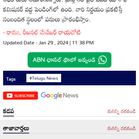
కమిషనర్‌ వద్ద పెండింగ్‌లో ఉంది. వారి నిర్ణయం ప్రకటిస్తే
సంబందిత స్థలంలో పనులు ప్రారంభిస్తాం.
- రాము, రీజనల్‌ మేనేజర్‌ రాయచోటి
Updated Date - Jan 29 , 2024 | 11:38 PM
#Telugu News
Tags
SUBSCRIBE
కడప
మరిన్ని చదవండి
తాజావార్తలు
మరిన్ని చదవండి