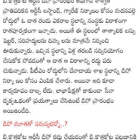
బి.కొత్తకోట ఆర్టీసీ డిపో ప్రారంభం అవగానే శాశ్వత
ప్రాతిపదికన ఆర్టీసీ బస్టాండ్‌, గ్యారేజ్‌ నిర్మాణం కోసం మదనపల్లె
రోడ్డులో ఓ దాత రెండు ఎకరాల స్థలాన్ని సంస్థకు విరాళంగా
రాతపూర్వకంగా ఇచ్చాడు. అయితే ఈ స్థలంలో తాత్కాలిక బస్సు
షెల్టర్‌, సరిహద్దులను దిమ్మె లను మాత్రమే నిర్మించి
ఊరుకున్నారు. ఇచ్చిన స్థలాన్ని ఏళ్ల తరబడి సద్వినియోగం
చేసుకోక పోవడంతో ఆ దాత ఆ విరాళాన్ని రద్దు పరు
చుకున్నాడు. పీటీఎం రోడ్డులోని దేవాదాయ శాఖ స్థలాన్ని డిపో
నిర్మా ణం కోసం ఎంపిక చేశారు. అయినా అది కూడా
కార్యరూపం దాల్చ లేదు. లాభాపేక్షతో కాకుండా సేవా
దృక్పఽథంతో ప్రయత్నాలు చేసిఉంటే డిపో ప్రారంభం
అయిఉండేది.
డిపో మూతతో సమస్యలెన్నో..?
బి.కొత్తకోట ఆర్టీసీ డిపో రద్దు చేయడంతో బి.కొత్తకోట పట్టణానికి