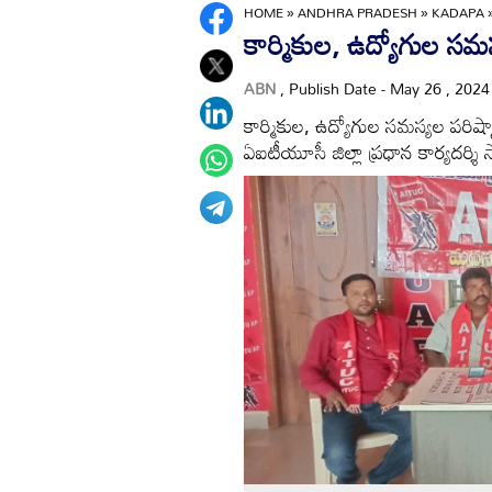
HOME
»
ANDHRA PRADESH
»
KADAPA
కార్మికుల, ఉద్యోగుల సమస
ABN
, Publish Date - May 26 , 202
కార్మికుల, ఉద్యోగుల సమస్యల పరిష్
ఏఐటీయూసీ జిల్లా ప్రధాన కార్యదర్శి