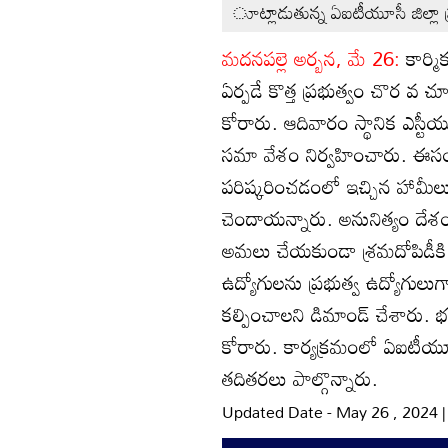
ూట్లాడుతున్న ఏఐటీయూసీ జిల్లా ప
మదనపల్లె అర్బన, మే 26:
కార్మ
ఏర్పడే కొత్త ప్రభుత్వం చొర వ చ
కోరారు. ఆదివారం స్థానిక ఎస్టీయ
సమా వేశం నిర్వహించారు. ఈసంద
పరిష్కరించడంలో ఇచ్చిన హామీల
చెందాయన్నారు. అనునిత్యం దేశంల
అమలు చేయకుండా శ్రమదోపిడీకి ప
ఉద్యోగులను ప్రభుత్వ ఉద్యోగులుగ
కల్పించాలని డిమాండ్‌ చేశారు. భ
కోరారు. కార్యక్రమంలో ఏఐటీయూస
తదితరలు పాల్గొన్నారు.
Updated Date - May 26 , 2024 