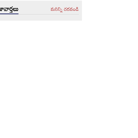
ావార్తలు
మరిన్ని చదవండి