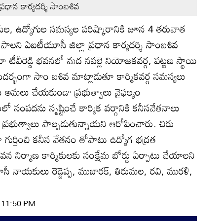
్రధాన కార్యదర్శి సాంబశివ
ికుల, ఉద్యోగుల సమస్యల పరిష్కారానికి జూన 4 తరువాత
ూపాలని ఏఐటీయూసీ జిల్లా ప్రధాన కార్యదర్శి సాంబశివ
ూ టీవీరెడ్డి భవనలో మద నపల్లె నియోజకవర్గ, పట్టణ స్థాయి
ర్భంగా సాం బశివ మాట్లాడుతూ కార్మికవర్గ సమస్యలు
ు అమలు చేయకుండా ప్రభుత్వాలు వైఫల్యం
ో సంపదను సృష్టించే కార్మిక వర్గానికి కనీసవేతనాలు
్రభుత్వాలు పాల్పడుతున్నాయని ఆరోపించారు. చిరు
ా గుర్తించి కనీస వేతనం తోపాటు ఉద్యోగ భద్రత
వన నిర్మాణ కార్మికులకు సంక్షేమ బోర్డు ఏర్పాటు చేయాలని
ీ నాయకులు రెడ్డెప్ప, ముబారక్‌, తిరుమల, రవి, మురళి,
| 11:50 PM