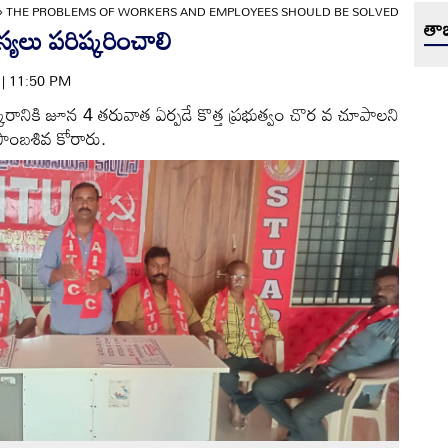
»
THE PROBLEMS OF WORKERS AND EMPLOYEES SHOULD BE SOLVED
తాజ
్యలు పరిష్కరించాలి
4 | 11:50 PM
కారానికి జూన 4 తరువాత ఏర్పడే కొత్త ప్రభుత్వం చొర వ చూపాలని
 సాంబశివ కోరారు.