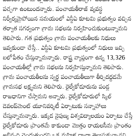
పచ్చగా ఉంటుందన్నారు. పంచాయతీరాజ్‌ వ్యవస్థ
నిర్వీర్యమైపోయిన సమయంలో ఎన్డీఏ కూటమి ప్రభుత్వం వచ్చిన
తర్వాత సగర్వంగా గ్రామ సభలను నిర్వహించుకుంటున్నామని
తెలిపారు. గత ప్రభుత్వం గ్రామ పంచాయతీలకు నిధులు
ఇవ్వకుండా చేస్తే.. ఎన్డీఏ కూటమి ప్రభుత్వంలో నిధులు ఇచ్చి
బలోపేతం చేస్తున్నామన్నారు. రాష్ట్ర వ్యాప్తంగా ఉన్న 13,326
పంచాయతీల్లో గ్రామ సభలను నిర్వహిస్తున్నామని తెలిపారు.
గ్రామ పంచాయతీలను స్వర్ణ పంచాయతీలుగా తీర్చిదద్దడమే
గ్రామసభ లక్ష్యమని తెలిపారు. రైల్వేకోడూరును పండ్ల
రాజధానిగా చేస్తామని అన్నారు. రైల్వేకోడూరులో స్కిల్‌
డెవలప్‌మెంట్‌ యూనివర్శిటీ ఏర్పాటుకు సన్నాహాలు
చేస్తున్నామన్నారు. ఇక్కడ నైపుణ్య విశ్వవిద్యాలయం ఏర్పాటు చేస్తే
రైల్వేకోడూరు ప్రాంతమే కాకుండా మొత్తం రాయలసీమ ప్రాంతం
అభివృద్ధి చెందుతుందని ఒక మహిళ ద్వారా తెలుసుకున్నానని