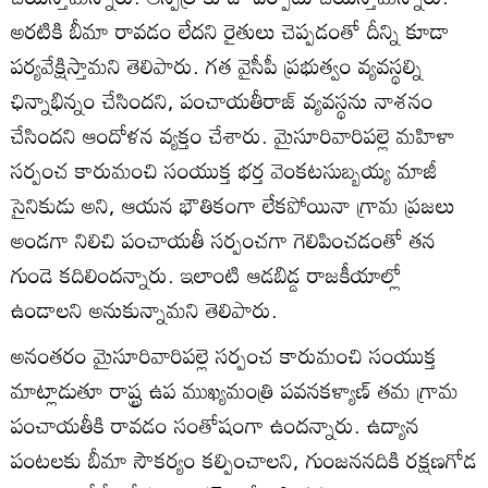
అరటికి బీమా రావడం లేదని రైతులు చెప్పడంతో దీన్ని కూడా
పర్యవేక్షిస్తామని తెలిపారు. గత వైసీపీ ప్రభుత్వం వ్యవస్థల్ని
ఛిన్నాభిన్నం చేసిందని, పంచాయతీరాజ్‌ వ్యవస్థను నాశనం
చేసిందని ఆందోళన వ్యక్తం చేశారు. మైసూరివారిపల్లె మహిళా
సర్పంచ కారుమంచి సంయుక్త భర్త వెంకటసుబ్బయ్య మాజీ
సైనికుడు అని, ఆయన భౌతికంగా లేకపోయినా గ్రామ ప్రజలు
అండగా నిలిచి పంచాయతీ సర్పంచగా గెలిపించడంతో తన
గుండె కదిలిందన్నారు. ఇలాంటి ఆడబిడ్డ రాజకీయాల్లో
ఉండాలని అనుకున్నామని తెలిపారు.
అనంతరం మైసూరివారిపల్లె సర్పంచ కారుమంచి సంయుక్త
మాట్లాడుతూ రాష్ట్ర ఉప ముఖ్యమంత్రి పవనకళ్యాణ్‌ తమ గ్రామ
పంచాయతీకి రావడం సంతోషంగా ఉందన్నారు. ఉద్యాన
పంటలకు బీమా సౌకర్యం కల్పించాలని, గుంజననదికి రక్షణగోడ