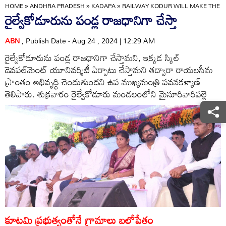
HOME
»
ANDHRA PRADESH
»
KADAPA
»
RAILWAY KODUR WILL MAKE THE F
రైల్వేకోడూరును పండ్ల రాజధానిగా చేస్తా
ABN
, Publish Date - Aug 24 , 2024 | 12:29 AM
రైల్వేకోడూరును పండ్ల రాజధానిగా చేస్తామని, ఇక్కడ స్కిల్‌
డెవపల్‌మెంట్‌ యూనివర్శిటీ ఏర్పాటు చేస్తామని తద్వారా రాయలసీమ
ప్రాంతం అభివృద్ధి చెందుతుందని ఉప ముఖ్యమంత్రి పవనకళ్యాణ్‌
తెలిపారు. శుక్రవారం రైల్వేకోడూరు మండలంలోని మైసూరివారిపల్లె
కూటమి ప్రభుత్వంతోనే గ్రామాలు బలోపేతం