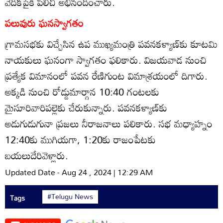
వేదికపైకి పిలిచి అభినందించారు.
పలువురు ఘనస్వాగతం
గ్రామసభకు విచ్చేసిన ఉప ముఖ్యమంత్రి పవనకళ్యాణ్‌కు కూటమి
నాయకులు ఘనంగా స్వాగతం ఫలికారు. విజయవాడ నుంచి
ప్రత్యేక విమానంలో పవన రేణిగుంట విమాశ్రయంలో దిగారు.
అక్కడి నుంచి రోడ్డుమార్గాన 10:40 గంటలకు
మైసూరివారిపల్లెకు చేరుకున్నారు. పవనకళ్యాణ్‌కు
అడుగుడుగునా ప్రజలు నీరాజనాలు పలికారు. సభ మధ్యాహ్నం
12:40కు ముగియగా, 1:20కు రాజంపేటకు
బయలుదేరివెళ్లారు.
Updated Date - Aug 24 , 2024 | 12:29 AM
#Telugu News
Tags