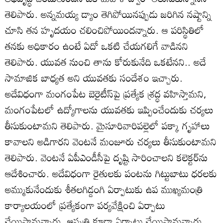
తెలిపారు. అన్నమయ్య డ్యాం తెగిపోయినప్పుడు జరిగిన నష్టాన్ని
చూసి తన హృదయం చలించిపోయిందన్నారు. ఆ పరిస్థితిలో
తనకు అధికారం ఉంటే ఏదో ఒకటి చేయగలిగే వాడినని
తెలిపారు. యువత నుంచి తాను కోరుకునేది ఒకటేనని.. అదే
సామాజిక బాధ్యత అని యువతకు సందేశం ఇచ్చారు.
అదేవిధంగా మంగంపేట బెరైటీస్‌పై ప్రత్యేక శ్రద్ధ వహిస్తామని,
మంగంపేటలో ఉద్యోగాలను యువతకు ఇప్పించేందుకు చర్యలు
తీసుకుంటామని తెలిపారు. మైసూరివారిపల్లెలో పక్కా గృహాలు
కావాలని అడిగారని వెంటనే మంజూరు చర్యలు తీసుకుంటామని
తెలిపారు. వెంటనే ఏపీఎండీసీపై దృష్టి సారించాలని కలెక్టర్‌ను
ఆదేశించారు. అదేవిధంగా రైతులకు పంటను గిట్టుబాటు ధరలకు
అమ్ముకునేందుకు శీతలగిడ్డంగి ఏర్పాటుకు ఉప ముఖ్యమంత్రి
కార్యాలయంలో ప్రత్యేకంగా పర్యవేక్షించి ఏర్పాటు
చేయిస్తామన్నారు. ఆస్పత్రి కూడా ఏర్పాటు చేయిస్తామన్నారు.