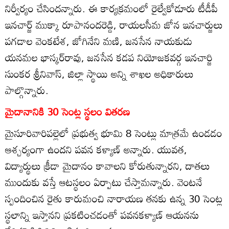
నిర్వీర్యం చేసిందన్నారు. ఈ కార్యక్రమంలో రైల్వేకోడూరు టీడీపీ
ఇనచార్జ్‌ ముక్కా రూపానందరెడ్డి, రాయలసీమ జోన ఇనచార్జులు
పగడాల వెంకటేశ, జోగినేని మణి, జనసేన నాయకుడు
యనమల భాస్కర్‌రావు, జనసేన కడప నియోజకవర్గ ఇనచార్జి
సుంకర శ్రీనివాస్‌, జిల్లా స్థాయి అన్ని శాఖల అధికారులు
పాల్గొన్నారు.
మైదానానికి 30 సెంట్ల స్థలం వితరణ
మైసూరివారిపల్లెలో ప్రభుత్వ భూమి 8 సెంట్లు మాత్రమే ఉండడం
ఆశ్చర్యంగా ఉందని పవన కళ్యాణ్‌ అన్నారు. యువత,
విద్యార్థులు క్రీడా మైదానం కావాలని కోరుతున్నారని, దాతలు
ముందుకు వస్తే ఆటస్థలం ఏర్పాటు చేస్తామన్నారు. వెంటనే
స్పందించిన రైతు కారుమంచి నారాయణ తనకు ఉన్న 30 సెంట్ల
స్థలాన్ని ఇస్తానని ప్రకటించడంతో పవనకళ్యాణ్‌ ఆయనను