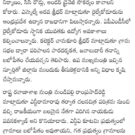
నిర్మాణం, సీసీ రోడ్లు, అండర్‌ డ్రైనేజి సౌకర్యం కావాలని
కోరారు. ఎమ్మెల్యే అరవ శ్రీధర్‌ మాట్లాడుతూ రైల్వేకోడూరును
ఆంధ్రప్రదేశ ఉద్యాన రాజధానిగా పిలుస్తారన్నారు. ఏపీఎండీసీలో
రైల్వేకోడూరు స్థానిక యువతకు ఉద్యోగ అవకాశాలు
కల్పించాలన్నారు. కలెక్టర్‌ చామకూరి శ్రీధర్‌ మాట్లాడుతూ గ్రామ
సభల ద్వారా పరిపాలన పారదర్శకత, జవాబుదారీ తనాన్ని
బలోపేతం చేయవచ్చని తెలిపారు. ఉప ముఖ్యమంత్రి ఇచ్చిన
స్ఫూర్తితో జిల్లాను ముందుకు తీసుకెళ్లడానికి అన్ని విధాల కృషి
చేస్తామన్నారు.
రాష్ట్ర రవాణాశాఖ మంత్రి మండిపల్లి రాంప్రసాద్‌రెడ్డి
మాట్లాడుతూ ఎన్టీరామారావు తర్వాత చలనచిత్ర పరిశ్రమ నుంచి
వచ్చి రాజకీయంగా బలమైన నేతగా ఎదిగిన నాయకుడు
పవనకళ్యాణ్‌ అని కొనియాడారు. ఎన్డీఏ కూటమి ప్రభుత్వంలో
గ్రామాలు బలోపేతం అవుతాయని, గత ప్రభుత్వం గ్రామాలను