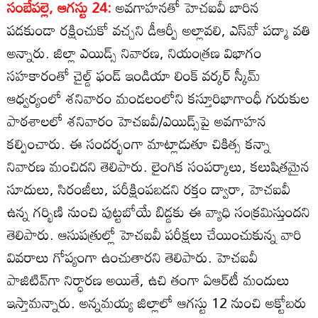
సంబేపల్లె, ఆగస్టు 24:
అవగాహనతో హెచఐవీ బారిన
పడకుండా రక్షించుకో వచ్చని డీఆర్పీ అల్లావలి, ఎస్‌వో పద్మా వతి
అన్నారు. జిల్లా ఎయిడ్స్‌ నివారణ, నియంత్రణ విభాగం
సహకారంతో చైల్డ్‌ ఫండ్‌ ఇండియా లింక్‌ వర్కర్‌ స్కీమ్‌
ఆధ్వర్యంలో శనివారం మండలంలోని కస్తూరిభాగాంధీ గురుకుల
పాఠశాలలో శనివారం హెచఐవీ/ఎయిడ్స్‌పై అవగాహన
కల్పించారు. ఈ సందర్భంగా మాట్లాడుతూ చికిత్స కన్నా
నివారణ మంచిదని తెలిపారు. లైంగిక సంపర్కాలు, కలుషితమైన
సూదులు, సిరంజీలు, పరీక్షింపబడని రక్తం ద్వారా, హెచఐవీ
ఉన్న గర్భిణి నుంచి పుట్టబోయే బిడ్డకు ఈ వ్యాధి సంక్రమిస్తుందని
తెలిపారు. ఆసుపత్రుల్లో హెచఐవీ పరీక్షలు చేయించుకున్న వారి
వివరాలు గోప్యంగా ఉంచుతారని తెలిపారు. హెచఐవీ
పాజిటివ్‌గా నిర్ధారణ అయితే, ఉచి తంగా ఏఆర్‌టీ మందులు
ఇస్తామన్నారు. అన్నమయ్య జిల్లాలో ఆగస్టు 12 నుంచి అక్టోబరు