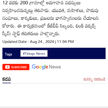
12 వరకు 200 గ్రామాల్లో అవగాహన సదస్సులు
నిర్వహించనున్నట్లు తెలిపారు. యువత, మహిళలు, పొదుపు
సంఘాలు, కార్మికులు, ప్రజలను భాగస్వాములను చేయాలని
కోరారు. ఈ కార్యక్రమంలో కేజీబీవీ సిబ్బంది, లింక్‌ వర్కర్స్‌
స్కీమ్‌ స్టాఫ్‌ తదితరులు పాల్గొన్నారు.
Updated Date - Aug 24 , 2024 | 11:04 PM
#Telugu News
Tags
SUBSCRIBE
కడప
మరిన్ని చదవండి