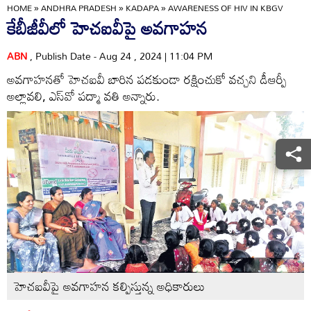
HOME
»
ANDHRA PRADESH
»
KADAPA
»
AWARENESS OF HIV IN KBGV
కేబీజీవీలో హెచఐవీపై అవగాహన
ABN
, Publish Date - Aug 24 , 2024 | 11:04 PM
అవగాహనతో హెచఐవీ బారిన పడకుండా రక్షించుకో వచ్చని డీఆర్పీ
అల్లావలి, ఎస్‌వో పద్మా వతి అన్నారు.
హెచఐవీపై అవగాహన కల్పిస్తున్న అధికారులు