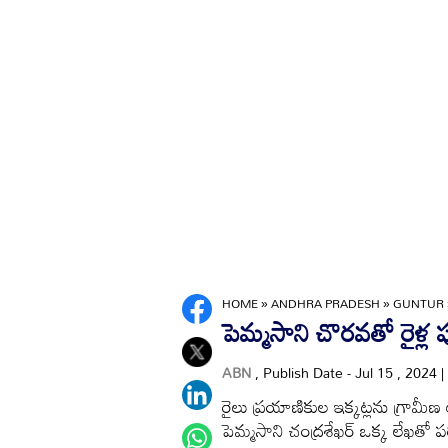
HOME
»
ANDHRA PRADESH
»
GUNTUR
పెమ్మసాని చొరవతో రైళ్ల 
ABN
, Publish Date - Jul 15 , 2024 
రైలు ప్రయాణికుల ఇక్కట్లను గ్రామీణ అ
పెమ్మసాని చంద్రశేఖర్‌ ఒక్క లేఖతో ప