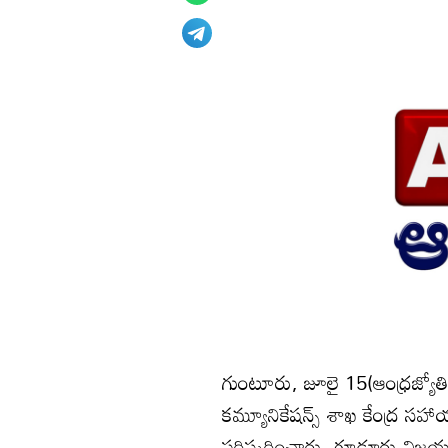
గుంటూరు, జూలై 15(ఆంధ్రజ్యోతి):
కమ్యూనికేషన్స్‌ శాఖ కేంద్ర సహాయ
పరిష్కరించారు. గూడూరు-విజ