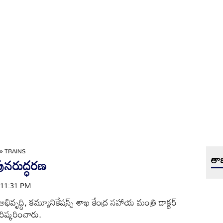
»
TRAINS
తాజ
పునరుద్ధరణ
| 11:31 PM
భివృద్ధి, కమ్యూనికేషన్స్‌ శాఖ కేంద్ర సహాయ మంత్రి డాక్టర్‌
రిష్కరించారు.