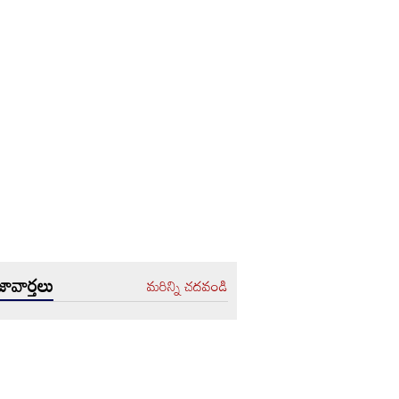
ావార్తలు
మరిన్ని చదవండి