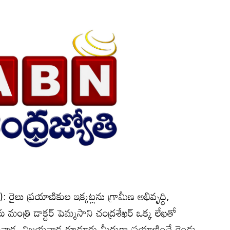
 రైలు ప్రయాణికుల ఇక్కట్లను గ్రామీణ అభివృద్ధి,
 మంత్రి డాక్టర్‌ పెమ్మసాని చంద్రశేఖర్‌ ఒక్క లేఖతో
యవాడ, విజయవాడ-గూడూరు మీదుగా ప్రయాణించే రెండు