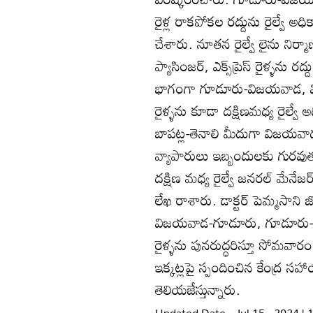
రైళ్ల రాకపోకల రద్దును రైల్వే అధ
చేశారు. నూతన రైల్వే లైను నిర్మా
ప్యాసింజర్‌, ఎక్స్‌ప్రెస్‌ రైళ్ళను
భాగంగా గూడూరు-విజయవాడ, వ
రైళ్ళను కూడా దక్షిణమధ్య రైల్వే
బాపట్ల-తెనాలి మీదుగా విజయవాడకు
వ్యాపారులు ఇబ్బందులకు గురవుత
దక్షిణ మధ్య రైల్వే జనరల్‌ మేనే
లేఖ రాశారు. డాక్టర్‌ పెమ్మసాని జ
విజయవాడ-గూడూరు, గూడూరు-వ
రైళ్ళను పునరుద్ధరిస్తూ సోమవార
ఇక్కట్లపై స్పందించిన కేంద్ర సహ
తెలియజేస్తున్నారు.
Updated Date - Jul 15 , 2024 |