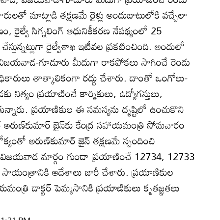
ికారులతో మాట్లాడి తక్షణమే రైళ్లు అందుబాటులోకి వచ్చేలా
ణం, రైల్వే సిగ్నలింగ్‌ ఆధునికీకరణ నేపథ్యంలో 25
 రద్దు చేస్తున్నట్లుగా రైల్వేశాఖ ఇటీవల ప్రకటించింది. అందులో
ిజయవాడ-గూడూరు మీదుగా రాకపోకలు సాగించే రెండు
 అధికారులు తాత్కాలికంగా రద్దు చేశారు. దాంతో ఒంగోలు-
 నిత్యం ప్రయాణించే కార్మికులు, ఉద్యోగస్తులు,
ున్నారు. ప్రయాణికుల ఈ సమస్యను దృష్టిలో ఉంచుకొని
జర్‌ అరుణ్‌కుమార్‌ జైన్‌కు కేంద్ర సహాయమంత్రి సోమవారం
ోక్యంతో అరుణ్‌కుమార్‌ జైన్‌ తక్షణమే స్పందించి
ిజయవాడ మార్గం గుండా ప్రయాణించే 12734, 12733
ం సాయంత్రానికి ఆదేశాలు జారీ చేశారు. ప్రయాణికుల
ాయమంత్రి డాక్టర్‌ పెమ్మసానికి ప్రయాణికులు కృతజ్ఞతలు
 11:31 PM