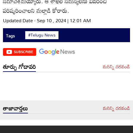
సమావేశమయ్యారు. ఆ శాఖల సమస్యలను వివరించి
పరిష్కరించాలని మల్లాడి కోరారు.
Updated Date - Sep 10 , 2024 | 12:01 AM
#Telugu News
Tags
SUBSCRIBE
తూర్పు గోదావరి
మరిన్ని చదవండి
తాజావార్తలు
మరిన్ని చదవండి