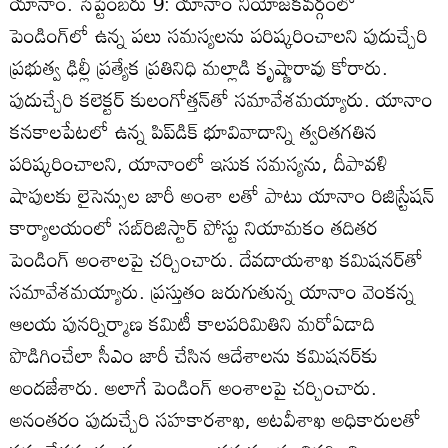
యానాం. సెప్టెంబరు 9: యానాం నియోజకవర్గంలో
పెండింగ్‌లో ఉన్న పలు సమస్యలను పరిష్కరించాలని పుదుచ్చేరి
ప్రభుత్వ ఢిల్లీ ప్రత్యేక ప్రతినిధి మల్లాడి కృష్ణారావు కోరారు.
పుదుచ్చేరి కలెక్టర్‌ కులంగోత్తన్‌తో సమావేశమయ్యారు. యానాం
కనకాలపేటలో ఉన్న పిప్‌డిక్‌ భూవివాదాన్ని త్వరితగతిన
పరిష్కరించాలని, యానాంలో ఇసుక సమస్యను, దీపావళి
షాపులకు లైసెన్సుల జారీ అంశా లతో పాటు యానాం రిజిస్ర్టేషన్‌
కార్యాలయంలో సబ్‌రిజిస్టార్‌ పోస్టు నియామకం తదితర
పెండింగ్‌ అంశాలపై చర్చించారు. దేవదాయశాఖ కమిషనర్‌తో
సమావేశమయ్యారు. ప్రస్తుతం జరుగుతున్న యానాం వెంకన్న
ఆలయ పునర్నిర్మాణ కమిటీ కాలపరిమితిని మరోఏడాది
పొడిగించేలా సీఎం జారీ చేసిన ఆదేశాలను కమిషనర్‌కు
అందజేశారు. అలాగే పెండింగ్‌ అంశాలపై చర్చించారు.
అనంతరం పుదుచ్చేరి సహకారశాఖ, అటవీశాఖ అధికారులతో