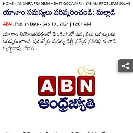
HOME
»
ANDHRA PRADESH
»
EAST GODAVARI
»
YANAM PROBLEMS SOLVE
యానాం సమస్యలు పరిష్కరించండి: మల్లాడి
ABN
, Publish Date - Sep 10 , 2024 | 12:01 AM
యానాం నియోజకవర్గంలో పెండింగ్‌లో ఉన్న పలు సమస్యలను
పరిష్కరించాలని పుదుచ్చేరి ప్రభుత్వ ఢిల్లీ ప్రత్యేక ప్రతినిధి మల్లాడి
కృష్ణారావు కోరారు.