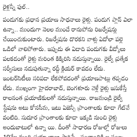
రైళ్లన్నీ ఫుల్‌..
పండుగకు ప్రధాన ప్రయాణ సాధనాలు రైళ్లు. పండుగ ప్లాన్‌ ఎలా
ఉన్నా.. ముందుగా నెలల ముందే రానుపోను రిజర్వేషన్లు
చేయించుకుంటారు. రిజర్వేషను దొరకని వాళ్లు ఏదోలా పల్లె
ఒడిలో వాలిపోతారు. ఇప్పుడు ఈ ఏడాది పండుగకు వీడ్కోలు
పలకడంతో రైళ్లు మరింత కిక్కిరిసి నడుస్తున్నాయి. రైల్వే ప్రత్యేక
సర్వీసులు నడుపుతున్నా రద్దీ క్లియర్‌ కావడం లేదు.
ఇంటర్‌సిటీలు సరిపడా లేకపోవడంతో ప్రయాణపాట్లు తప్పడం
లేదు. ముఖ్యంగా హైదరాబాద్‌, బెంగళూరు వెళ్లే రైళ్లు ఇసుకేస్తే
రాలనంత ప్రయాణికులతో నడుస్తున్నాయి. రాజమండ్రి రైల్వే
స్టేషను అటు కోనసీమ, ఇటు ఏజెన్సీ ప్రాంతాలకు కూడా గేట్‌వే
వంటిది. సుదూర ప్రాంతాలకు కూడా ఇక్కడి నుంచి రైళ్లు
అందుబాటులో ఉన్నా యి. దీంతో సాధారణ రోజుల్లో రోజులు
10వేల మంది ప్రయా ణాలు సాగిస్తే.. సంక్రాంతికి ఆ సంఖ్య