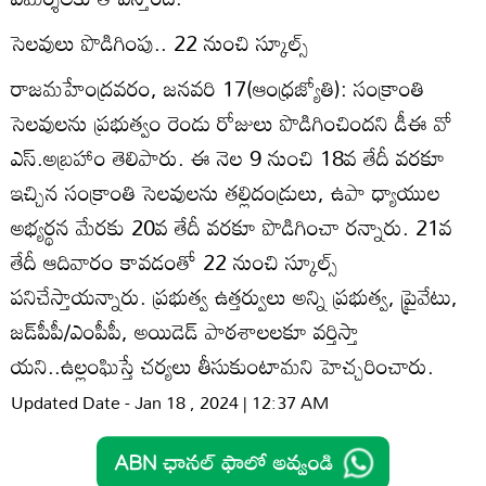
సెలవులు పొడిగింపు.. 22 నుంచి స్కూల్స్‌
రాజమహేంద్రవరం, జనవరి 17(ఆంధ్రజ్యోతి): సంక్రాంతి
సెలవులను ప్రభుత్వం రెండు రోజులు పొడిగించిందని డీఈ వో
ఎస్‌.అబ్రహాం తెలిపారు. ఈ నెల 9 నుంచి 18వ తేదీ వరకూ
ఇచ్చిన సంక్రాంతి సెలవులను తల్లిదండ్రులు, ఉపా ధ్యాయుల
అభ్యర్థన మేరకు 20వ తేదీ వరకూ పొడిగించా రన్నారు. 21వ
తేదీ ఆదివారం కావడంతో 22 నుంచి స్కూల్స్‌
పనిచేస్తాయన్నారు. ప్రభుత్వ ఉత్తర్వులు అన్ని ప్రభుత్వ, ప్రైవేటు,
జడ్‌పీపీ/ఎంపీపీ, అయిడెడ్‌ పాఠశాలలకూ వర్తిస్తా
యని..ఉల్లంఘిస్తే చర్యలు తీసుకుంటామని హెచ్చరించారు.
Updated Date - Jan 18 , 2024 | 12:37 AM