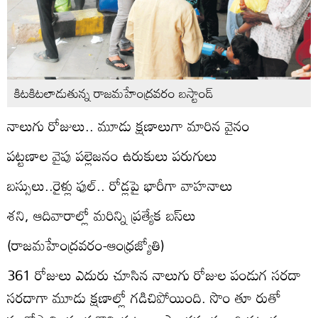
కిటకిటలాడుతున్న రాజమహేంద్రవరం బస్టాండ్‌
నాలుగు రోజులు.. మూడు క్షణాలుగా మారిన వైనం
పట్టణాల వైపు పల్లెజనం ఉరుకులు పరుగులు
బస్సులు..రైళ్లు ఫుల్‌.. రోడ్లపై భారీగా వాహనాలు
శని, ఆదివారాల్లో మరిన్ని ప్రత్యేక బస్‌లు
(రాజమహేంద్రవరం-ఆంధ్రజ్యోతి)
361 రోజులు ఎదురు చూసిన నాలుగు రోజుల పండుగ సరదా
సరదాగా మూడు క్షణాల్లో గడిచిపోయింది. సొం తూ రుతో