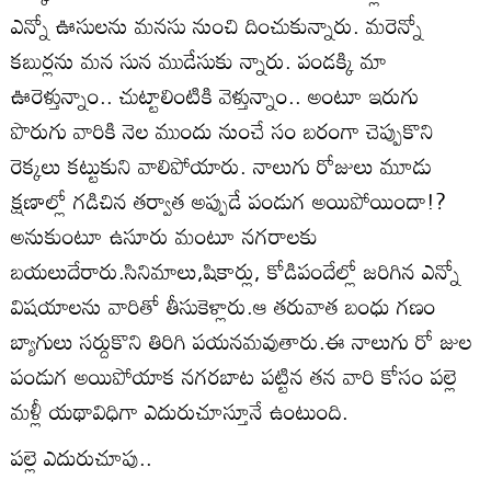
ఎన్నో ఊసులను మనసు నుంచి దించుకున్నారు. మరెన్నో
కబుర్లను మన సున ముడేసుకు న్నారు. పండక్కి మా
ఊరెళ్తున్నాం.. చుట్టాలింటికి వెళ్తున్నాం.. అంటూ ఇరుగు
పొరుగు వారికి నెల ముందు నుంచే సం బరంగా చెప్పుకొని
రెక్కలు కట్టుకుని వాలిపోయారు. నాలుగు రోజులు మూడు
క్షణాల్లో గడిచిన తర్వాత అప్పుడే పండుగ అయిపోయిందా!?
అనుకుంటూ ఉసూరు మంటూ నగరాలకు
బయలుదేరారు.సినిమాలు,షికార్లు, కోడిపందేల్లో జరిగిన ఎన్నో
విషయాలను వారితో తీసుకెళ్లారు.ఆ తరువాత బంధు గణం
బ్యాగులు సర్దుకొని తిరిగి పయనమవుతారు.ఈ నాలుగు రో జుల
పండుగ అయిపోయాక నగరబాట పట్టిన తన వారి కోసం పల్లె
మళ్లీ యథావిధిగా ఎదురుచూస్తూనే ఉంటుంది.
పల్లె ఎదురుచూపు..