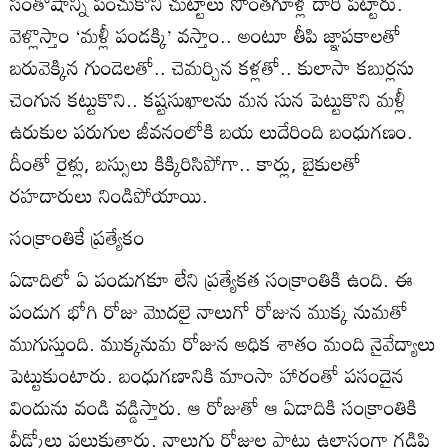
సంతోషాన్ని పంచుకొని చుట్టాలు సొంతగూళ్ల దారి పట్టారు.
వెళ్లొస్తాం ‘మళ్లీ పండక్కి’ వస్తాం.. అంటూ తీపి జ్ఞాపకాలతో
బరువెక్కిన గుండెలతో.. చెమర్చిన కళ్లతో.. కులాసా కబుర్లను
చెంగున కట్టుకొని.. కష్టసుఖాలను మన సున పెట్టుకొని మళ్లీ
ఉరుకుల పరుగుల జీవనంలోకి బయ లుదేరింది బంధుగణం.
దీంతో రైళ్లు, బస్సులు కిక్కిరిసిపోగా.. కార్లు, బైకులతో
రహదారులు నిండిపోయాయి.
సంక్రాంతికే ప్రత్యేకం
ఏడాదిలో ఏ పండుగకూ లేని ప్రత్యేకత సంక్రాంతికి ఉంది. ఈ
పండుగ భోగి రోజు మొదలై నాలుగో రోజున ముక్క నుమతో
ముగుస్తుంది. ముక్కనుమ రోజున అధిక శాతం మంది నైవేద్యాలు
పెట్టుకుంటారు. బంధుగణానికి మాంసా హారంతో పసందైన
విందును వండి వడ్డిస్తారు. ఆ రోజుతో ఆ ఏడాదికి సంక్రాంతికి
వీడ్కోలు పలుకుతారు. నాలుగు రోజుల పాటు ఉల్లాసంగా గడిపి