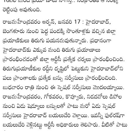
రెట్టింపు అవుతుంది.
రాజమహేంద్రవరం అర్బన్‌, జనవరి 17 : హైదరాబాద్‌,
బెంగళూరు నుంచి పెద్ద పండక్కి సొంతూళ్లకు వచ్చిన జిల్లా
ప్రయాణికులు తిరుగు పయనమవుతున్నారు. ప్రధానంగా
హైదరాబాద్‌కు ఎక్కువ మంది తిరుగు ప్రయాణాలు
ప్రారంభించడంతో జిల్లా ఆర్టీసీ ప్రత్యేక చర్యలు ప్రారంభించింది.
తిరుగుప్రయాణీకుల రద్దీని దృష్టిలో పెట్టుకుని హైదరాబాద్‌లోని
పలు ప్రాంతాలకు ప్రత్యేక బస్సు సర్వీసులు ప్రారంభించింది.
బుధవారం రాత్రి నుంచి ఈ స్పెషల్‌ సర్వీసులు మొదలయ్యాయి.
రాజమహేంద్రవరం, గోకవరం, కొవ్వూరు, నిడదవోలు డిపోల
నుంచి ఏడు షెడ్యూలు బస్సులతో పాటు మరో ఏడు స్పెషల్‌
సర్వీసులు హైదరాబాద్‌ బయలుదేరి వెళ్లాయి. ఇవన్నీ ఫుల్‌రష్‌గా
బయలుదేరి వెళ్లినట్టు ఆర్టీసీ అధికారులు తెలిపారు. వీటితో పాటు