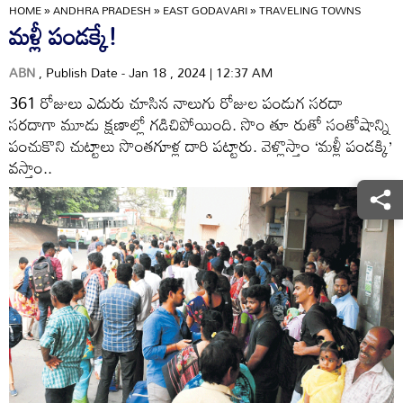
HOME
»
ANDHRA PRADESH
»
EAST GODAVARI
»
TRAVELING TOWNS
మళ్లీ పండక్కే!
ABN
, Publish Date - Jan 18 , 2024 | 12:37 AM
361 రోజులు ఎదురు చూసిన నాలుగు రోజుల పండుగ సరదా
సరదాగా మూడు క్షణాల్లో గడిచిపోయింది. సొం తూ రుతో సంతోషాన్ని
పంచుకొని చుట్టాలు సొంతగూళ్ల దారి పట్టారు. వెళ్లొస్తాం ‘మళ్లీ పండక్కి’
వస్తాం..