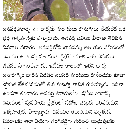
అనపర్తి,మార్చి 2 : భార్యకు మం దులు కొనుగోలు చేయలేక ఒక
భర్త ఆత్మహత్యకు పాల్పడ్డాడు. అనపర్తి ఏఎస్‌ఐ వీర్రాజు తెలిపిన
వివరాల ప్రకారం. అనపర్తిలోని బాపనమ్మ ఆల యం సమీపంలో
నివాసం ఉంటున్న సత్తి గంగిరెడ్డి(61) కూలీ నాలీ చేసుకుని
జీవనం సాగించేవా డు. ఇటీవల కాలంలో అతని భార్య
అనారోగ్యం భారిన పడడం నెలసరి మందులు కొనేందుకు కూడా
స్థోమత లేకపోవడంతో తీవ్ర మనస్తా పానికి గురయ్యాడు. ఇదిలా
ఉండగా శనివారం అనపర్తి శివారులోని ఎఫ్‌సీఐ గొడౌన్స్‌
సమీపంలో వ్యవసాయ క్షేత్రంలో సపోట చెట్టుకు ఉరివేసుకుని
ఆత్మహత్యకు పాల్పడ్డాడు. విషయం తెలుసుకుని మృతుడు
వివరాలకు ఆరా తీయగా గంగిరెడ్డిగా గుర్తించి బంధువులకు