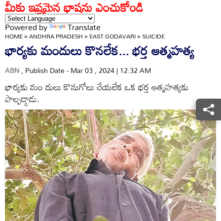
మీకు ఇష్టమైన భాషను ఎంచుకోండి
Powered by
Translate
HOME
»
ANDHRA PRADESH
»
EAST GODAVARI
»
SUICIDE
భార్యకు మందులు కొనలేక... భర్త ఆత్మహత్య
ABN
, Publish Date - Mar 03 , 2024 | 12:32 AM
భార్యకు మం దులు కొనుగోలు చేయలేక ఒక భర్త ఆత్మహత్యకు
పాల్పడ్డాడు.