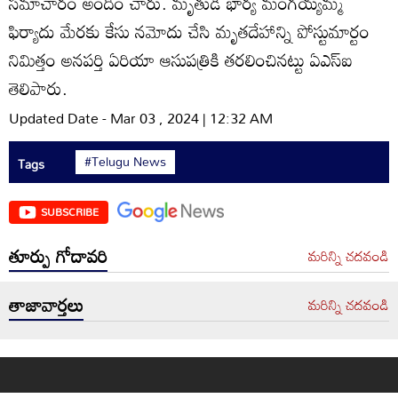
సమాచారం అందిం చారు. మృతుడి భార్య మంగయ్యమ్మ
ఫిర్యాదు మేరకు కేసు నమోదు చేసి మృతదేహాన్ని పోస్టుమార్టం
నిమిత్తం అనపర్తి ఏరియా ఆసుపత్రికి తరలించినట్టు ఏఎస్‌ఐ
తెలిపారు.
Updated Date - Mar 03 , 2024 | 12:32 AM
#Telugu News
Tags
SUBSCRIBE
తూర్పు గోదావరి
మరిన్ని చదవండి
తాజావార్తలు
మరిన్ని చదవండి