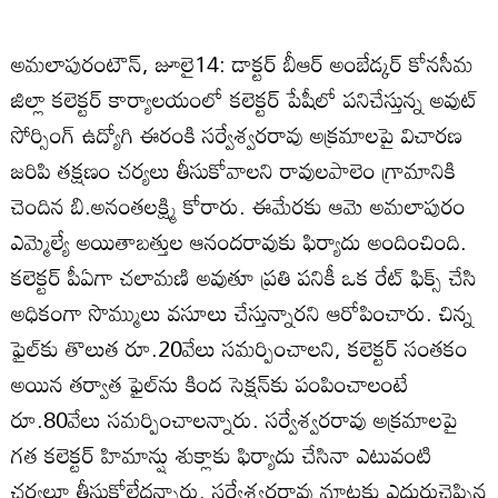
అమలాపురంటౌన్‌, జూలై14: డాక్టర్‌ బీఆర్‌ అంబేడ్కర్‌ కోనసీమ
జిల్లా కలెక్టర్‌ కార్యాలయంలో కలెక్టర్‌ పేషీలో పనిచేస్తున్న అవుట్‌
సోర్సింగ్‌ ఉద్యోగి ఈరంకి సర్వేశ్వరరావు అక్రమాలపై విచారణ
జరిపి తక్షణం చర్యలు తీసుకోవాలని రావులపాలెం గ్రామానికి
చెందిన బి.అనంతలక్ష్మి కోరారు. ఈమేరకు ఆమె అమలాపురం
ఎమ్మెల్యే అయితాబత్తుల ఆనందరావుకు ఫిర్యాదు అందించింది.
కలెక్టర్‌ పీఏగా చలామణి అవుతూ ప్రతి పనికీ ఒక రేట్‌ ఫిక్స్‌ చేసి
అధికంగా సొమ్ములు వసూలు చేస్తున్నారని ఆరోపించారు. చిన్న
ఫైల్‌కు తొలుత రూ.20వేలు సమర్పించాలని, కలెక్టర్‌ సంతకం
అయిన తర్వాత ఫైల్‌ను కింద సెక్షన్‌కు పంపించాలంటే
రూ.80వేలు సమర్పించాలన్నారు. సర్వేశ్వరరావు అక్రమాలపై
గత కలెక్టర్‌ హిమాన్షు శుక్లాకు ఫిర్యాదు చేసినా ఎటువంటి
చర్యలూ తీసుకోలేదన్నారు. సర్వేశ్వరరావు మాటకు ఎదురుచెప్పిన