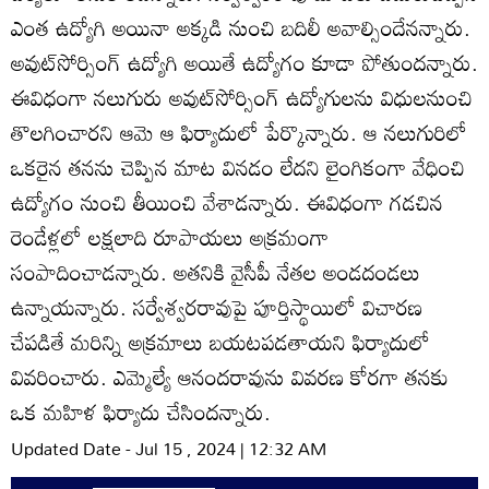
ఎంత ఉద్యోగి అయినా అక్కడి నుంచి బదిలీ అవాల్సిందేనన్నారు.
అవుట్‌సోర్సింగ్‌ ఉద్యోగి అయితే ఉద్యోగం కూడా పోతుందన్నారు.
ఈవిధంగా నలుగురు అవుట్‌సోర్సింగ్‌ ఉద్యోగులను విధులనుంచి
తొలగించారని ఆమె ఆ ఫిర్యాదులో పేర్కొన్నారు. ఆ నలుగురిలో
ఒకరైన తనను చెప్పిన మాట వినడం లేదని లైంగికంగా వేధించి
ఉద్యోగం నుంచి తీయించి వేశాడన్నారు. ఈవిధంగా గడచిన
రెండేళ్లలో లక్షలాది రూపాయలు అక్రమంగా
సంపాదించాడన్నారు. అతనికి వైసీపీ నేతల అండదండలు
ఉన్నాయన్నారు. సర్వేశ్వరరావుపై పూర్తిస్థాయిలో విచారణ
చేపడితే మరిన్ని అక్రమాలు బయటపడతాయని ఫిర్యాదులో
వివరించారు. ఎమ్మెల్యే ఆనందరావును వివరణ కోరగా తనకు
ఒక మహిళ ఫిర్యాదు చేసిందన్నారు.
Updated Date - Jul 15 , 2024 | 12:32 AM