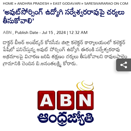
HOME
»
ANDHRA PRADESH
»
EAST GODAVARI
»
SARESWARARAO ON COMP
‘అవుట్‌సోర్సింగ్‌ ఉద్యోగి సర్వేశ్వరరావుపై చర్యలు
తీసుకోవాలి’
ABN
, Publish Date - Jul 15 , 2024 | 12:32 AM
డాక్టర్‌ బీఆర్‌ అంబేడ్కర్‌ కోనసీమ జిల్లా కలెక్టర్‌ కార్యాలయంలో కలెక్టర్‌
పేషీలో పనిచేస్తున్న అవుట్‌ సోర్సింగ్‌ ఉద్యోగి ఈరంకి సర్వేశ్వరరావు
అక్రమాలపై విచారణ జరిపి తక్షణం చర్యలు తీసుకోవాలని రావులపాలెం
గ్రామానికి చెందిన బి.అనంతలక్ష్మి కోరారు.