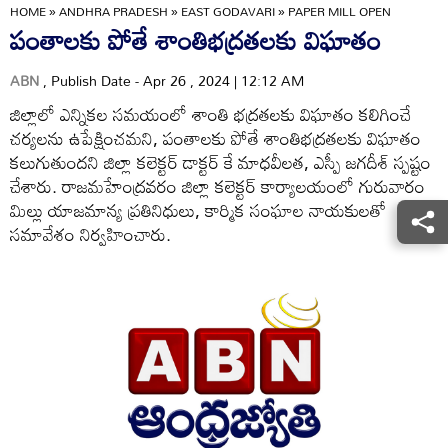
HOME
»
ANDHRA PRADESH
»
EAST GODAVARI
»
PAPER MILL OPEN
పంతాలకు పోతే శాంతిభద్రతలకు విఘాతం
ABN
, Publish Date - Apr 26 , 2024 | 12:12 AM
జిల్లాలో ఎన్నికల సమయంలో శాంతి భద్రతలకు విఘాతం కలిగించే
చర్యలను ఉపేక్షించమని, పంతాలకు పోతే శాంతిభద్రతలకు విఘాతం
కలుగుతుందని జిల్లా కలెక్టర్‌ డాక్టర్‌ కే మాధవీలత, ఎస్పీ జగదీశ్‌ స్పష్టం
చేశారు. రాజమహేంద్రవరం జిల్లా కలెక్టర్‌ కార్యాలయంలో గురువారం
మిల్లు యాజమాన్య ప్రతినిధులు, కార్మిక సంఘాల నాయకులతో
సమావేశం నిర్వహించారు.