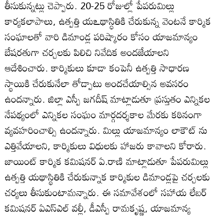
తీసుకున్నట్లు చెప్పారు. 20-25 రోజుల్లో పేపరుమిల్లు
కార్యకలాపాలు, ఉత్పత్తి యఽథాస్ధితికి చేరుకున్న వెంటనే కార్మిక
సంఘాలతో వారి డిమాండ్ల పరిష్కారం కోసం యాజమాన్యం
బేషరతుగా చర్చలకు పిలిచి నివేదిక అందజేయాలని
ఆదేశించారు. కార్మికులు కూడా కంపెనీ ఉత్పత్తి సాధారణ
స్థాయికి చేరుకునేలా తోడ్పాటు అందచేయాల్సిన అవసరం
ఉందన్నారు. జిల్లా ఎస్పీ జగదీష్‌ మాట్లాడుతూ ప్రస్తుతం ఎన్నికల
నేపథ్యంలో ఎన్నికల సంఘం మార్గదర్శకాల మేరకు కఠినంగా
వ్యవహరించాల్సి ఉందన్నారు. మిల్లు యాజమాన్యం లాకౌట్‌ ను
ఎత్తివేయాలని, కార్మికులు విధులకు హాజరు కావాలని కోరారు.
జాయింట్‌ కార్మిక కమిషనర్‌ ఏ.రాణి మాట్లాడుతూ పేపరుమిల్లు
ఉత్పత్తి యథాస్థితికి చేరుకున్నాక కార్మికుల డిమాండ్లపై చర్చలకు
చర్యలు తీసుకుంటామన్నారు. ఈ సమావేశంలో సహాయ లేబర్‌
కమిషనర్‌ ఏఎస్‌ఎల్‌ వల్లీ, డీఎస్పీ రామకృష్ణ, యాజమాన్య