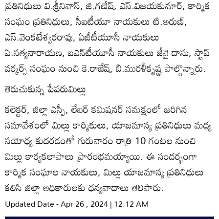
ప్రతినిధులు వి.శ్రీనివాస్‌, జి.గణేష్‌, ఎస్‌.విజయకుమార్‌, కార్మిక
సంఘం ప్రతినిధులు, సీఐటీయూ నాయకులు టి.అరుణ్‌,
ఎస్‌.వెంకటేశ్వరరావు, ఏజీటీయూసీ నాయకులు
ఏ.సత్యనారాయణ, ఐఎన్‌టీయూసీ నాయకులు జేవై దాసు, స్టాప్‌
వర్కర్స్‌ సంఘం నుంచి కె.రాజేష్‌, బి.మురళీకృష్ణ పాల్గొన్నారు.
తెరుచుకున్న పేపరుమిల్లు
కలెక్టర్‌, జిల్లా ఎస్పీ, లేబర్‌ కమిషనర్‌ సమక్షంలో జరిగిన
సమావేశంలో మిల్లు కార్మికులు, యాజమాన్య ప్రతినిధులు మధ్య
సయోధ్య కుదరడంతో గురువారం రాత్రి 10 గంటల నుంచి
మిల్లు కార్యకలాపాలు ప్రారంభమయ్యాయి. ఈ సందర్భంగా
కార్మిక సంఘాల నాయకులు, మిల్లు యాజమాన్య ప్రతినిధులు
కలిసి జిల్లా అధికారులకు ధన్యవాదాలు తెలిపారు.
Updated Date - Apr 26 , 2024 | 12:12 AM