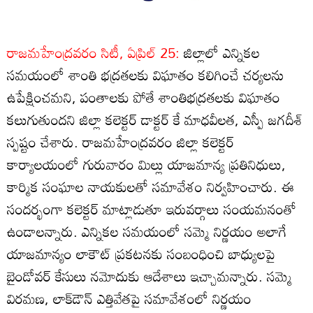
రాజమహేంద్రవరం సిటీ, ఏప్రిల్‌ 25:
జిల్లాలో ఎన్నికల
సమయంలో శాంతి భద్రతలకు విఘాతం కలిగించే చర్యలను
ఉపేక్షించమని, పంతాలకు పోతే శాంతిభద్రతలకు విఘాతం
కలుగుతుందని జిల్లా కలెక్టర్‌ డాక్టర్‌ కే మాధవీలత, ఎస్పీ జగదీశ్‌
స్పష్టం చేశారు. రాజమహేంద్రవరం జిల్లా కలెక్టర్‌
కార్యాలయంలో గురువారం మిల్లు యాజమాన్య ప్రతినిధులు,
కార్మిక సంఘాల నాయకులతో సమావేశం నిర్వహించారు. ఈ
సందర్భంగా కలెక్టర్‌ మాట్లాడుతూ ఇరువర్గాలు సంయమనంతో
ఉండాలన్నారు. ఎన్నికల సమయంలో సమ్మె నిర్ణయం అలాగే
యాజమాన్యం లాకౌట్‌ ప్రకటనకు సంబంధించి బాధ్యులపై
బైండోవర్‌ కేసులు నమోదుకు ఆదేశాలు ఇచ్చామన్నారు. సమ్మె
విరమణ, లాక్‌డౌన్‌ ఎత్తివేతపై సమావేశంలో నిర్ణయం