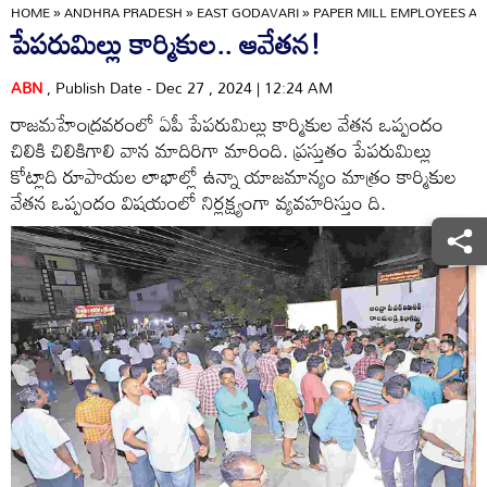
HOME
»
ANDHRA PRADESH
»
EAST GODAVARI
»
PAPER MILL EMPLOYEES AG
పేపరుమిల్లు కార్మికుల.. ఆవేతన!
ABN
, Publish Date - Dec 27 , 2024 | 12:24 AM
రాజమహేంద్రవరంలో ఏపీ పేపరుమిల్లు కార్మికుల వేతన ఒప్పందం
చిలికి చిలికిగాలి వాన మాదిరిగా మారింది. ప్రస్తుతం పేపరుమిల్లు
కోట్లాది రూపాయల లాభాల్లో ఉన్నా యాజమాన్యం మాత్రం కార్మికుల
వేతన ఒప్పందం విషయంలో నిర్లక్ష్యంగా వ్యవహరిస్తుం ది.