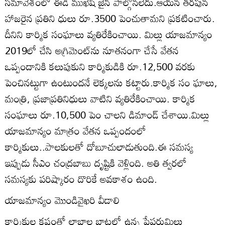
సమావేశంలో ఈడీ ముఖేష్‌ జైన్‌ పాల్గొనలేదు.ఆయన తరపున
హాజరైన ప్రతిని ధులు రూ.3500 పెంచుతామని ప్రకటించారు.
దీనిని కార్మిక సంఘాలు వ్యతిరేకించాయి. మిల్లు యాజమాన్యం
2019లో చేసి అగ్రిమెంట్‌ను నూతనంగా చేసే వేతన
ఒప్పందానికి కలుపుకుని కార్మికుడికి రూ.12,500 వరకు
పెంచినట్టుగా ఉంటుందనే లెక్కలను కట్టారు.కార్మిక సం ఘాలు,
మంత్రి, ప్రజాప్రతినిధులు వాటిని వ్యతిరేకించాయి. కార్మిక
సంఘాలు రూ.10,500 పెం చాలని డిమాండ్‌ చేశాయి.మిల్లు
యాజమాన్యం మాత్రం వేతన ఒప్పందంలో
కార్మికులు..పాలకులతో దోబూచులాడుతుంది.ఈ సమస్య
ఇప్పుడు సీఎం చంద్రబాబు దృష్టికి వెళ్లింది. అతి త్వరలో
సమస్యకు పరిష్కారం దొరికే అవకాశం ఉంది.
యాజమాన్యం మొండివైఖరి వీడాలి
కార్మికుల కష్టంతో లాభాల బాటలో ఉన్న పేపరుమిల్లు