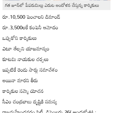
గత జూన్‌లో పేపరుమిల్లు ఎదుట ఆందోళన చేస్తున్న కార్మికులు
రూ.10,500 పెంచాలని డిమాండ్‌
రూ.3,500లకే కంపెనీ ఆమోదం
ఒప్పుకోని కార్మికులు
ఎటూ తేల్చని యాజమాన్యం
కూటమి నాయకుల చర్చలు
ఇప్పటికే రెండు సార్లు సమావేశం
అయినా మారని తీరు
కార్మికుల సమ్మె యోచన
సీఎం చంద్రబాబు దృష్టికి సమస్య
రాజమహేంద్రవరం సిటీ, డిసెంబరు 26( ఆంధ్రజ్యోతి) :