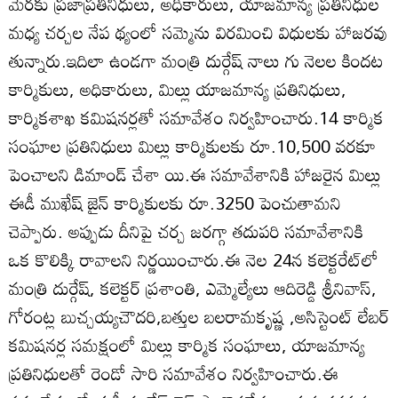
మేరకు ప్రజాప్రతినిధులు, అధికారులు, యాజమాన్య ప్రతినిధుల
మధ్య చర్చల నేప థ్యంలో సమ్మెను విరమించి విధులకు హాజరవు
తున్నారు.ఇదిలా ఉండగా మంత్రి దుర్గేష్‌ నాలు గు నెలల కిందట
కార్మికులు, అధికారులు, మిల్లు యాజమాన్య ప్రతినిధులు,
కార్మికశాఖ కమిషనర్లతో సమావేశం నిర్వహించారు.14 కార్మిక
సంఘాల ప్రతినిధులు మిల్లు కార్మికులకు రూ.10,500 వరకూ
పెంచాలని డిమాండ్‌ చేశా యి.ఈ సమావేశానికి హాజరైన మిల్లు
ఈడీ ముఖేష్‌ జైన్‌ కార్మికులకు రూ.3250 పెంచుతామని
చెప్పారు. అప్పుడు దీనిపై చర్చ జరగ్గా తదుపరి సమావేశానికి
ఒక కొలిక్కి రావాలని నిర్ణయించారు.ఈ నెల 24న కలెక్టరేట్‌లో
మంత్రి దుర్గేష్‌, కలెక్టర్‌ ప్రశాంతి, ఎమ్మెల్యేలు ఆదిరెడ్డి శ్రీనివాస్‌,
గోరంట్ల బుచ్చయ్యచౌదరి,బత్తుల బలరామకృష్ణ ,అసిస్టెంట్‌ లేబర్‌
కమిషనర్ల సమక్షంలో మిల్లు కార్మిక సంఘాలు, యాజమాన్య
ప్రతినిధులతో రెండో సారి సమావేశం నిర్వహించారు.ఈ