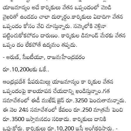
యాజమాన్యం అదే కార్మికులు వేతన ఒప్పందంలో మొడి
వైఖరితో ఉండడం చాలా దుర్మార్గం.కార్మికులు ఏడాదిగా వేతన
ఒప్పందం కోసం వేచి చూస్తున్నారు. సమ్మెలోకి వెళ్లినా
పట్టించుకోకపోడం దారుణం. కార్మికుల డిమాండ్‌ మేరకు వేతన
ఒప్పం దం లేకపోతే ఉద్యమం తప్పదు.
- అరుణ్‌, సీఐటీయూ, రాజమహేంద్రవరం
రూ.10,200లకు ఓకే..
ఆంధ్రప్రదేశ్‌ పేపరుమిల్లు యాజమాన్యం కా ర్మికుల వేతన
ఒప్పందంపై కాలయాపన చేయడాన్ని ఖండిస్తున్నాం.గత
సమావేశంలో ఈడీ ముఖేష్‌ జైన్‌ రూ.3250 పెంచుతామన్నారు.
ఈ నెల 24న సమావేశంలో కేవలం రూ.250 మాత్రమే పెంచి
రూ.3500 ఇస్తామనడం సరికాదు. కార్మికులు దానికి
ఒప్పుకోరు. కార్మికులు రూ.10,200 ఇస్తే అంగీకరిస్తారు. -