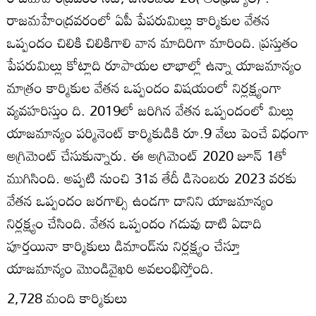
రాజమహేంద్రవరంలో ఏపీ పేపరుమిల్లు కార్మికుల వేతన
ఒప్పందం చిలికి చిలికిగాలి వాన మాదిరిగా మారింది. ప్రస్తుతం
పేపరుమిల్లు కోట్లాది రూపాయల లాభాల్లో ఉన్నా యాజమాన్యం
మాత్రం కార్మికుల వేతన ఒప్పందం విషయంలో నిర్లక్ష్యంగా
వ్యవహరిస్తుం ది. 2019లో జరిగిన వేతన ఒప్పందంలో మిల్లు
యాజమాన్యం పర్మినెంట్‌ కార్మికుడికి రూ.9 వేలు పెంచే విధంగా
అగ్రిమెంట్‌ చేసుకున్నారు. ఈ అగ్రిమెంట్‌ 2020 జూన్‌ 1తో
ముగిసింది. అప్పటి నుంచి 31వ తేదీ డిసెంబరు 2023 వరకు
వేతన ఒప్పందం జరగాల్సి ఉండగా దానిని యాజమాన్యం
నిర్లక్ష్యం చేసింది. వేతన ఒప్పందం గడువు దాటి ఏడాది
పూర్తయినా కార్మికులు డిమాండ్‌ను నిర్లక్ష్యం చేస్తూ
యాజమాన్యం మొండివైఖరి అవలంభిస్తోంది.
2,728 మంది కార్మికులు