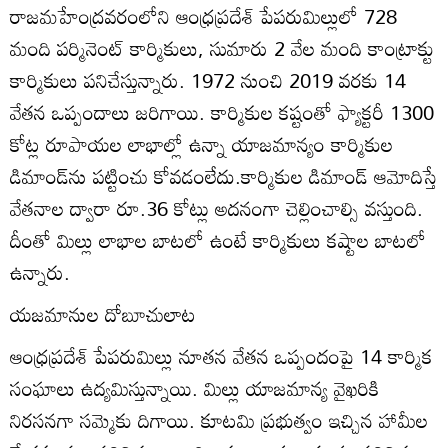
రాజమహేంద్రవరంలోని ఆంధ్రప్రదేశ్‌ పేపరుమిల్లులో 728
మంది పర్మినెంట్‌ కార్మికులు, సుమారు 2 వేల మంది కాంట్రాక్టు
కార్మికులు పనిచేస్తున్నారు. 1972 నుంచి 2019 వరకు 14
వేతన ఒప్పందాలు జరిగాయి. కార్మికుల కష్టంతో ఫ్యాక్టరీ 1300
కోట్ల రూపాయల లాభాల్లో ఉన్నా యాజమాన్యం కార్మికుల
డిమాండ్‌ను పట్టించు కోవడంలేదు.కార్మికుల డిమాండ్‌ ఆమోదిస్తే
వేతనాల ద్వారా రూ.36 కోట్లు అదనంగా చెల్లించాల్సి వస్తుంది.
దీంతో మిల్లు లాభాల బాటలో ఉంటే కార్మికులు కష్టాల బాటలో
ఉన్నారు.
యజమానుల దోబూచులాట
ఆంధ్రప్రదేశ్‌ పేపరుమిల్లు నూతన వేతన ఒప్పందంపై 14 కార్మిక
సంఘాలు ఉద్యమిస్తున్నాయి. మిల్లు యాజమాన్య వైఖరికి
నిరసనగా సమ్మెకు దిగాయి. కూటమి ప్రభుత్వం ఇచ్చిన హామీల