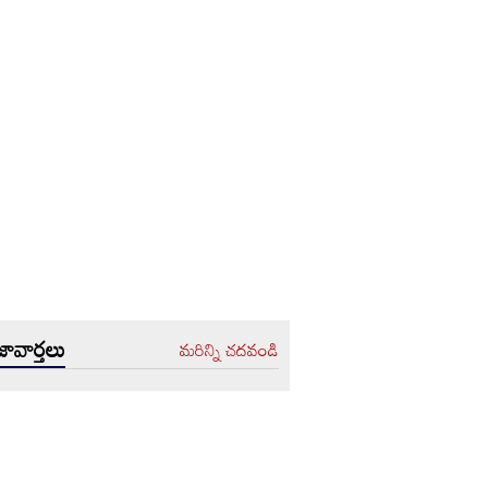
ావార్తలు
మరిన్ని చదవండి