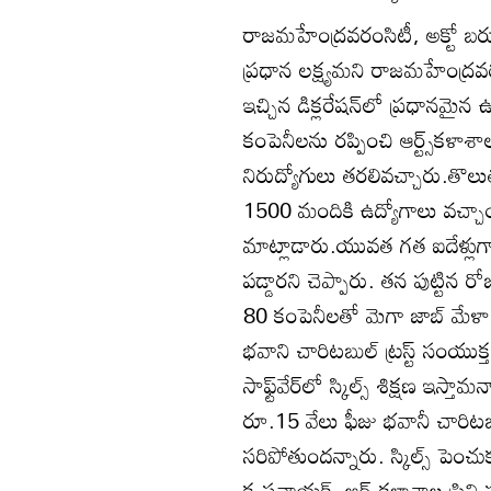
రాజమహేంద్రవరంసిటీ, అక్టో బరు
ప్రధాన లక్ష్యమని రాజమహేంద్రవరం 
ఇచ్చిన డిక్లరేషన్‌లో ప్రధానమై
కంపెనీలను రప్పించి ఆర్ట్స్‌కళా
నిరుద్యోగులు తరలివచ్చారు.తొలు
1500 మందికి ఉద్యోగాలు వచ్చాయి..
మాట్లాడారు.యువత గత ఐదేళ్లుగా
పడ్డారని చెప్పారు. తన పుట్టిన
80 కంపెనీలతో మెగా జాబ్‌ మేళా ఏ
భవాని చారిటబుల్‌ ట్రస్ట్‌ సంయ
సాఫ్ట్‌వేర్‌లో స్కిల్స్‌ శిక్షణ ఇ
రూ.15 వేలు ఫీజు భవానీ చారిటబుల్‌ 
సరిపోతుందన్నారు. స్కిల్స్‌ పెం
కృష్ణనాయక్‌, ఆర్ట్స్‌కళాశాల ప్రిన