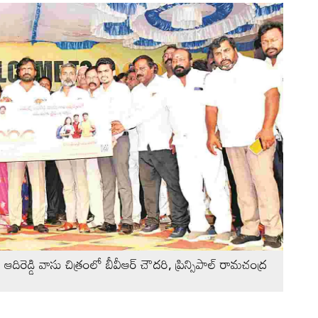
ే ఆదిరెడ్డి వాసు చిత్రంలో బీవీఆర్‌ చౌదరి, ప్రిన్సిపాల్‌ రామచంద్ర