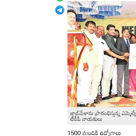
జాబ్‌మేళాను ప్రారంభిస్తున్న ఎమ్మెల్య
టీడీపీ నాయకులు
1500 మందికి ఉద్యోగాలు