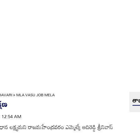
DAVARI
»
MLA VASU JOB MELA
తాజ
్షణ
 | 12:54 AM
న లక్ష్యమని రాజమహేంద్రవరం ఎమ్మెల్యే ఆదిరెడ్డి శ్రీనివాస్‌