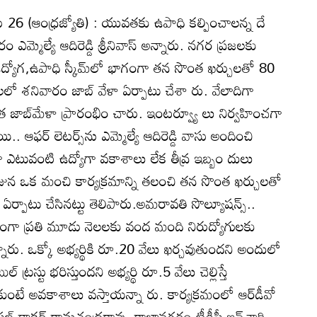
 26 (ఆంధ్రజ్యోతి) : యువతకు ఉపాధి కల్పించాలన్న దే
ఎమ్మెల్యే ఆదిరెడ్డి శ్రీనివాస్‌ అన్నారు. నగర ప్రజలకు
న ఉద్యోగ,ఉపాధి స్కీమ్‌లో భాగంగా తన సొంత ఖర్చులతో 80
శాలలో శనివారం జాబ్‌ వేళా ఏర్పాటు చేశా రు. వేలాదిగా
త జాబ్‌మేళా ప్రారంభిం చారు. ఇంటర్వ్యూ లు నిర్వహించగా
 ఆఫర్‌ లెటర్స్‌ను ఎమ్మెల్యే ఆదిరెడ్డి వాసు అందించి
 ఎటువంటి ఉద్యోగా వకాశాలు లేక తీవ్ర ఇబ్బం దులు
 రోజున ఒక మంచి కార్యక్రమాన్ని తలంచి తన సొంత ఖర్చులతో
ర్పాటు చేసినట్టు తెలిపారు.అమరావతి సొల్యూషన్స్‌..
ుక్తంగా ప్రతి మూడు నెలలకు వంద మంది నిరుద్యోగులకు
స్తామన్నారు. ఒక్కో అభ్యర్థికి రూ.20 వేలు ఖర్చవుతుందని అందులో
ట్రస్టు భరిస్తుందని అభ్యర్థి రూ.5 వేలు చెల్లిస్తే
చుకుంటే అవకాశాలు వస్తాయన్నా రు. కార్యక్రమంలో ఆర్‌డీవో
్సిపల్‌ డాక్టర్‌ రామచంద్రరావు, రాజానగరం టీడీపీ ఇన్‌చార్జి