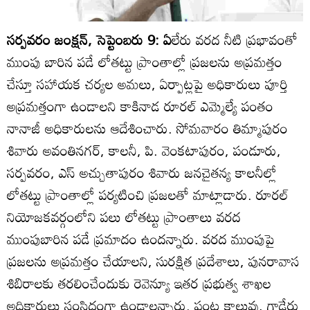
సర్పవరం జంక్షన్‌, సెప్టెంబరు 9: ఏ
లేరు వరద నీటి ప్రభావంతో
ముంపు బారిన పడే లోతట్టు ప్రాంతాల్లో ప్రజలను అప్రమత్తం
చేస్తూ సహాయక చర్యల అమలు, ఏర్పాట్లపై అధికారులు పూర్తి
అప్రమత్తంగా ఉండాలని కాకినాడ రూరల్‌ ఎమ్మెల్యే పంతం
నానాజీ అధికారులను ఆదేశించారు. సోమవారం తిమ్మాపురం
శివారు అవంతినగర్‌, కాలనీ, పి. వెంకటాపురం, పండూరు,
సర్పవరం, ఎస్‌ అచ్చుతాపురం శివారు జనచైతన్య కాలనీల్లో
లోతట్టు ప్రాంతాల్లో పర్యటించి ప్రజలతో మాట్లాడారు. రూరల్‌
నియోజకవర్గంలోని పలు లోతట్టు ప్రాంతాలు వరద
ముంపుబారిన పడే ప్రమాదం ఉందన్నారు. వరద ముంపుపై
ప్రజలను అప్రమత్తం చేయాలని, సురక్షిత ప్రదేశాలు, పునరావాస
శిబిరాలకు తరలించేందుకు రెవెన్యూ ఇతర ప్రభుత్వ శాఖల
అధికారులు సంసిద్ధంగా ఉండాలన్నారు. పంట కాలువు, గాడేరు