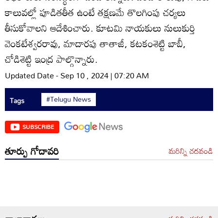
కాలువల్లో పూడితతీత ఉంటే తక్షణమే తొలగింపు చర్యలు
తీసుకోవాలని ఆదేశించారు. కూటమి నాయకులు నులుకుర్తి
వెంకటేశ్వరరావు, మాదారపు తాతాజీ, కటకంశెట్టి బాబీ,
చోడిశెట్టి ఇంద్ర పాల్గొన్నారు.
Updated Date - Sep 10 , 2024 | 07:20 AM
#Telugu News
Tags
SUBSCRIBE
తూర్పు గోదావరి
మరిన్ని చదవండి