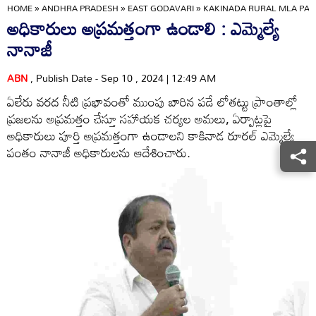
HOME
»
ANDHRA PRADESH
»
EAST GODAVARI
»
KAKINADA RURAL MLA PAN
అధికారులు అప్రమత్తంగా ఉండాలి : ఎమ్మెల్యే
నానాజీ
ABN
, Publish Date - Sep 10 , 2024 | 12:49 AM
ఏలేరు వరద నీటి ప్రభావంతో ముంపు బారిన పడే లోతట్టు ప్రాంతాల్లో
ప్రజలను అప్రమత్తం చేస్తూ సహాయక చర్యల అమలు, ఏర్పాట్లపై
అధికారులు పూర్తి అప్రమత్తంగా ఉండాలని కాకినాడ రూరల్‌ ఎమ్మెల్యే
పంతం నానాజీ అధికారులను ఆదేశించారు.