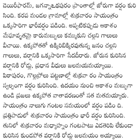
డెయిరీఫారమ్‌, జగన్నాఽథపురం ప్రాంతాల్లో జోరుగా వర్షం కురి
సింది. కరప మండల గ్రామాల్లో శుక్రవారం సాయంత్రం
ఒక్కసారిగా భారీవర్షం పడింది. అప్పటికప్పుడు ఆకాశం
మేఘావృతమై కారుమబ్బులు కమ్ముకుని చల్లని గాలులు
వీచాయి. ఉక్కపోతతో ఉక్కిరిబిక్కిరవుతున్న జనం చల్లని
గాలులు, వర్షానికి ఒక్కసారిగా సేదదీరారు. జోరున కురిసిన
వర్షానికి రోడ్లు, ప్రధాన వీధులు జలమయమయ్యాయి.
పిఠాపురం, గొల్లప్రోలు పట్టణాల్లో శుక్రవా రం సాయంత్రం
స్వల్పంగా వర్షం కురిసింది. ఉదయం నుంచి ఆకాశం మబ్బుగా
ఉండి ప్రజలు ఉక్కపోత వాతావరణంతో సత మతమయ్యారు.
సాయంత్రం నాలుగు గంటల సమయంలో వర్షం పడిం ది.
ప్రత్తిపాడులో శుక్రవారం సాయంత్రం భారీ వర్షం కురిసింది.
తునిలో శుక్రవారం మధ్యాహ్నం గంటపాటు ఎడతెరిపి లేకుండా
కురిసిన కుండపోత వర్షానికి రోడ్లు జలమయం అయ్యాయి.