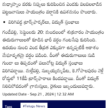
మధ్యాహ్నం వరకు నిప్పులు కురిపించిన ఎండకు విలవిలలాడిన
పట్టణవాసులు సాయంత్రం వర్షానికి ఉపశమనం పొందారు.
విరిగిపడ్డ ట్రాన్స్‌ఫార్మర్‌లు, విద్యుత్‌ స్తంభాలు
గండేపల్లి, సెప్టెంబరు 20: మండలంలో శుక్రవారం సాయంత్రం
ఈదురుగాలులతో కూడిన భారీ వర్షం గంటసేపు కురిసింది.
ఉదయం నుంచి ఎండ తీవ్రత ఎక్కువగా ఉన్నప్పటికీ ఆకాశం
మేఘావృతమై వర్షం పడింది. దీంతో ఈదురుగాలులు సుడి
గుండా లు తిప్పడంతో పలుచోట్ల విద్యుత్‌ స్తంభాలు
విరిగిపడ్డాయి. మల్లేపల్లి, సుబ్బయ్యమ్మపేట, కె.గోపాలపురం వెళ్లే
రోడ్డులో 11కేవీ ట్రాన్స్‌ఫారాలు కిందపడ్డాయి. దీంతో విద్యుత్‌
నిలిచిపోవడంతో గ్రామస్తులు, రైతులు ఇబ్బందులుపడ్డారు.
Updated Date - Sep 21 , 2024 | 12:32 AM
#Telugu News
Tags