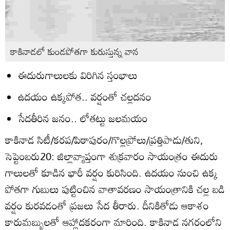
కాకినాడలో కుండపోతగా కురుస్తున్న వాన
ఈదురుగాలులకు విరిగిన స్తంభాలు
ఉదయం ఉక్కపోత.. వర్షంతో చల్లదనం
సేదతీరిన జనం.. లోతట్టు జలమయం
కాకినాడ సిటీ/కరప/పిఠాపురం/గొల్లప్రోలు/ప్రత్తిపాడు/తుని,
సెప్టెంబరు20: జిల్లావ్యాప్తంగా శుక్రవారం సాయంత్రం ఈదురు
గాలులతో కూడిన భారీ వర్షం కురిసింది. ఉదయం నుంచి ఉక్క
పోతగా గుబులు పుట్టించిన వాతావరణం సాయంత్రానికి చల్ల బడి
వర్షం కురవడంతో ప్రజలు సేద తీరారు. దీనికితోడు ఆకాశం
కారుమబ్బులతో ఆహ్లాదకరంగా మారింది. కాకినాడ నగరంలోని