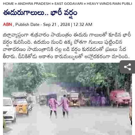
HOME
»
ANDHRA PRADESH
»
EAST GODAVARI
»
HEAVY WINDS RAIN PUBLIC
ఈదురుగాలులు.. భారీ వర్షం
ABN
, Publish Date - Sep 21 , 2024 | 12:32 AM
జిల్లావ్యాప్తంగా శుక్రవారం సాయంత్రం ఈదురు గాలులతో కూడిన భారీ
వర్షం కురిసింది. ఉదయం నుంచి ఉక్క పోతగా గుబులు పుట్టించిన
వాతావరణం సాయంత్రానికి చల్ల బడి వర్షం కురవడంతో ప్రజలు సేద
తీరారు. దీనికితోడు ఆకాశం కారుమబ్బులతో ఆహ్లాదకరంగా మారింది.