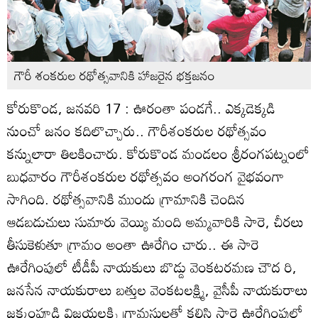
గౌరీ శంకరుల రథోత్సవానికి హాజరైన భక్తజనం
కోరుకొండ, జనవరి 17 : ఊరంతా పండగే.. ఎక్కడెక్కడి
నుంచో జనం కదిలొచ్చారు.. గౌరీశంకరుల రథోత్సవం
కన్నులారా తిలకించారు. కోరుకొండ మండలం శ్రీరంగపట్నంలో
బుధవారం గౌరీశంకరుల రథోత్సవం అంగరంగ వైభవంగా
సాగింది. రథోత్సవానికి ముందు గ్రామానికి చెందిన
ఆడబడుచులు సుమారు వెయ్యి మంది అమ్మవారికి సారె, చీరలు
తీసుకెళుతూ గ్రామం అంతా ఊరేగిం చారు.. ఈ సారె
ఊరేగింపులో టీడీపీ నాయకులు బొడ్డు వెంకటరమణ చౌద రి,
జనసేన నాయకురాలు బత్తుల వెంకటలక్ష్మి, వైసీపీ నాయకురాలు
జక్కంపూడి విజయలక్ష్మి గ్రామస్తులతో కలిసి సారె ఊరేగింపులో