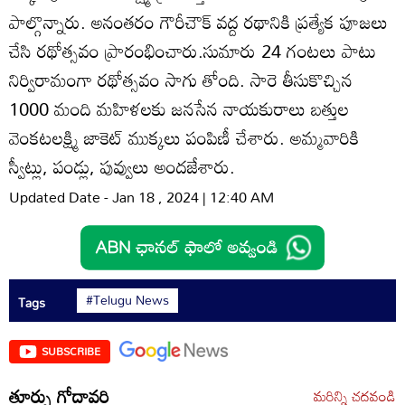
పాల్గొన్నారు. అనంతరం గౌరీచౌక్‌ వద్ద రథానికి ప్రత్యేక పూజలు
చేసి రథోత్సవం ప్రారంభించారు.సుమారు 24 గంటలు పాటు
నిర్విరామంగా రథోత్సవం సాగు తోంది. సారె తీసుకొచ్చిన
1000 మంది మహిళలకు జనసేన నాయకురాలు బత్తుల
వెంకటలక్ష్మి జాకెట్‌ ముక్కలు పంపిణీ చేశారు. అమ్మవారికి
స్వీట్లు, పండ్లు, పువ్వులు అందజేశారు.
Updated Date - Jan 18 , 2024 | 12:40 AM
#Telugu News
Tags
SUBSCRIBE
తూర్పు గోదావరి
మరిన్ని చదవండి