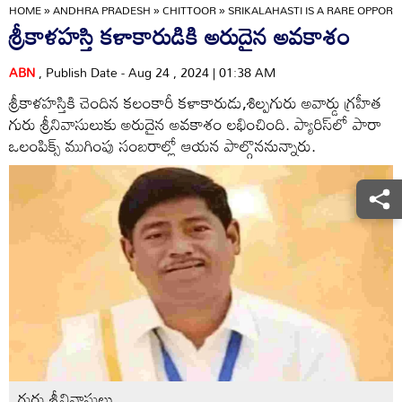
HOME
»
ANDHRA PRADESH
»
CHITTOOR
»
SRIKALAHASTI IS A RARE OPPORT
శ్రీకాళహస్తి కళాకారుడికి అరుదైన అవకాశం
ABN
, Publish Date - Aug 24 , 2024 | 01:38 AM
శ్రీకాళహస్తికి చెందిన కలంకారీ కళాకారుడు,శిల్పగురు అవార్డు గ్రహీత
గురు శ్రీనివాసులుకు అరుదైన అవకాశం లభించింది. ప్యారిస్‌లో పారా
ఒలంపిక్స్‌ ముగింపు సంబరాల్లో ఆయన పాల్గొననున్నారు.
గురు శ్రీనివాసులు