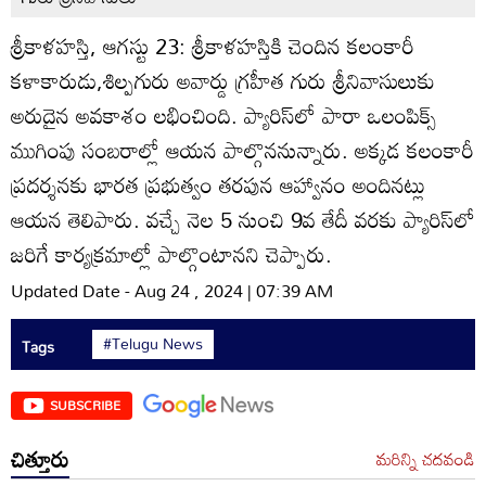
శ్రీకాళహస్తి, ఆగస్టు 23: శ్రీకాళహస్తికి చెందిన కలంకారీ
కళాకారుడు,శిల్పగురు అవార్డు గ్రహీత గురు శ్రీనివాసులుకు
అరుదైన అవకాశం లభించింది. ప్యారిస్‌లో పారా ఒలంపిక్స్‌
ముగింపు సంబరాల్లో ఆయన పాల్గొననున్నారు. అక్కడ కలంకారీ
ప్రదర్శనకు భారత ప్రభుత్వం తరపున ఆహ్వానం అందినట్లు
ఆయన తెలిపారు. వచ్చే నెల 5 నుంచి 9వ తేదీ వరకు ప్యారిస్‌లో
జరిగే కార్యక్రమాల్లో పాల్గొంటానని చెప్పారు.
Updated Date - Aug 24 , 2024 | 07:39 AM
#Telugu News
Tags
SUBSCRIBE
చిత్తూరు
మరిన్ని చదవండి