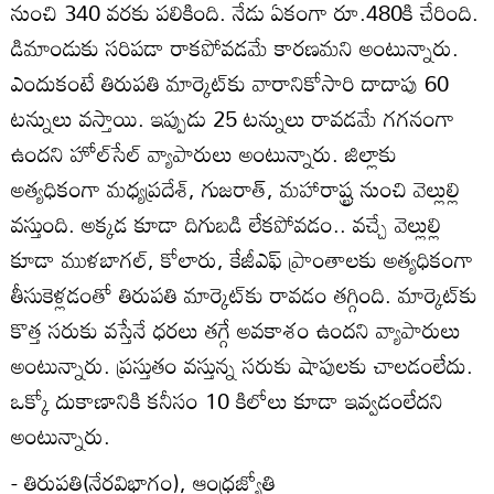
నుంచి 340 వరకు పలికింది. నేడు ఏకంగా రూ.480కి చేరింది.
డిమాండుకు సరిపడా రాకపోవడమే కారణమని అంటున్నారు.
ఎందుకంటే తిరుపతి మార్కెట్‌కు వారానికోసారి దాదాపు 60
టన్నులు వస్తాయి. ఇప్పుడు 25 టన్నులు రావడమే గగనంగా
ఉందని హోల్‌సేల్‌ వ్యాపారులు అంటున్నారు. జిల్లాకు
అత్యధికంగా మధ్యప్రదేశ్‌, గుజరాత్‌, మహారాష్ట్ర నుంచి వెల్లుల్లి
వస్తుంది. అక్కడ కూడా దిగుబడి లేకపోవడం.. వచ్చే వెల్లుల్లి
కూడా ముళబాగల్‌, కోలారు, కేజీఎఫ్‌ ప్రాంతాలకు అత్యధికంగా
తీసుకెళ్లడంతో తిరుపతి మార్కెట్‌కు రావడం తగ్గింది. మార్కెట్‌కు
కొత్త సరుకు వస్తేనే ధరలు తగ్గే అవకాశం ఉందని వ్యాపారులు
అంటున్నారు. ప్రస్తుతం వస్తున్న సరుకు షాపులకు చాలడంలేదు.
ఒక్కో దుకాణానికి కనీసం 10 కిలోలు కూడా ఇవ్వడంలేదని
అంటున్నారు.
- తిరుపతి(నేరవిభాగం), ఆంధ్రజ్యోతి