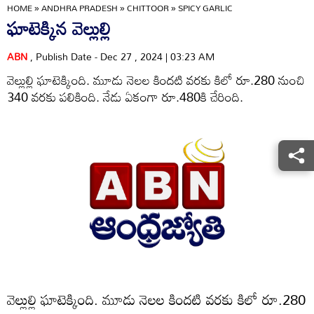
HOME
»
ANDHRA PRADESH
»
CHITTOOR
»
SPICY GARLIC
ఘాటెక్కిన వెల్లుల్లి
ABN
, Publish Date - Dec 27 , 2024 | 03:23 AM
వెల్లుల్లి ఘాటెక్కింది. మూడు నెలల కిందటి వరకు కిలో రూ.280 నుంచి
340 వరకు పలికింది. నేడు ఏకంగా రూ.480కి చేరింది.
వెల్లుల్లి ఘాటెక్కింది. మూడు నెలల కిందటి వరకు కిలో రూ.280